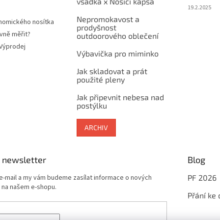
vsadka x Nosící kapsa
19.2.2025
Nepromokavost a
nomického nosítka
prodyšnost
vně měřit?
outdoorového oblečení
 Výprodej
Výbavička pro miminko
Jak skladovat a prát
použité pleny
Jak připevnit nebesa nad
postýlku
ARCHIV
 newsletter
Blog
 e-mail a my vám budeme zasílat informace o nových
PF 2026
 na našem e-shopu.
Přání ke