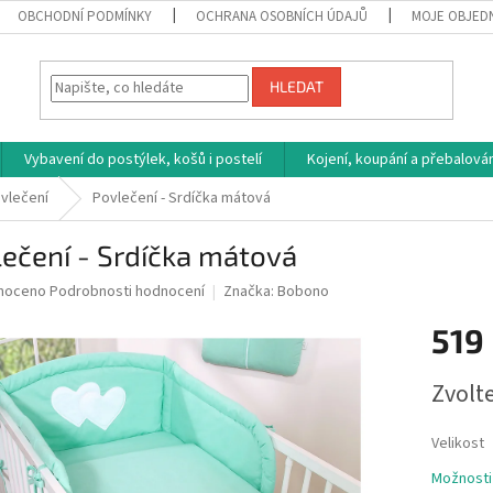
OBCHODNÍ PODMÍNKY
OCHRANA OSOBNÍCH ÚDAJŮ
MOJE OBJED
HLEDAT
Vybavení do postýlek, košů i postelí
Kojení, koupání a přebalován
vlečení
Povlečení - Srdíčka mátová
ečení - Srdíčka mátová
né
noceno
Podrobnosti hodnocení
Značka:
Bobono
ní
519
u
Měrná
Zvolt
cena:
ek.
Velikost
Možnosti