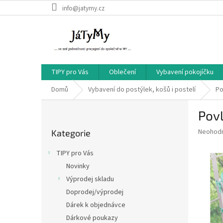
Přejít
info@jatymy.cz
na
obsah
TIPY pro Vás
Oblečení
Vybavení pokojíčku
Domů
Vybavení do postýlek, košů i postelí
Po
P
Povl
o
Přeskočit
s
Průměr
Neohod
Kategorie
kategorie
t
hodnoce
r
produkt
TIPY pro Vás
a
je
Novinky
0,0
n
z
Výprodej skladu
n
5
í
Doprodej/výprodej
hvězdič
p
Dárek k objednávce
a
Dárkové poukazy