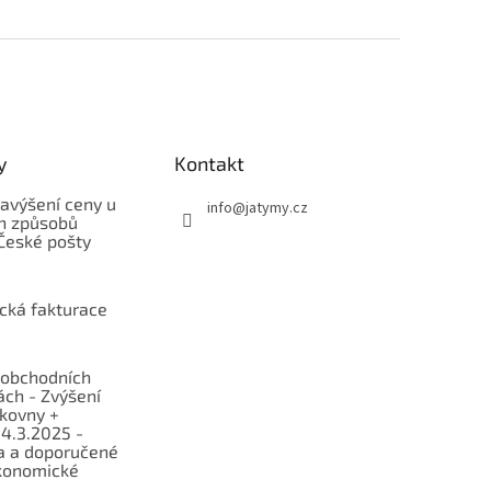
y
Kontakt
avýšení ceny u
info
@
jatymy.cz
h způsobů
České pošty
ická fakturace
obchodních
ch - Zvýšení
lkovny +
 4.3.2025 -
a a doporučené
konomické