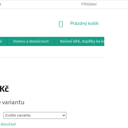
NÁVKA
VRÁCENÍ ZBOŽÍ, VÝMĚNA, REKLAMACE
Přihlášení
DOPRAVA, PLATBY A B
NÁKUPNÍ
Prázdný košík
KOŠÍK
í
Domov a domácnost
Nošení dětí, doplňky ke kočárkům
 Kč
e variantu
 doručení