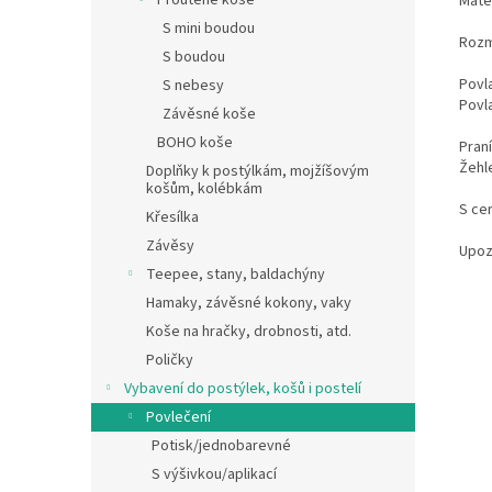
Proutěné koše
Mate
S mini boudou
Rozm
S boudou
Povl
S nebesy
Povl
Závěsné koše
BOHO koše
Pran
Žehl
Doplňky k postýlkám, mojžíšovým
košům, kolébkám
S ce
Křesílka
Závěsy
Upoz
Teepee, stany, baldachýny
Hamaky, závěsné kokony, vaky
Koše na hračky, drobnosti, atd.
Poličky
Vybavení do postýlek, košů i postelí
Povlečení
Potisk/jednobarevné
S výšivkou/aplikací