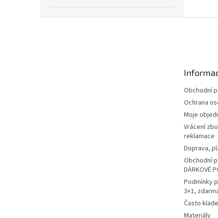
Z
á
p
a
t
Informac
í
Obchodní 
Ochrana os
Moje objed
Vrácení zbo
reklamace
Doprava, pl
Obchodní p
DÁRKOVÉ P
Podmínky p
3+1, zdarm
Často klad
Materiály