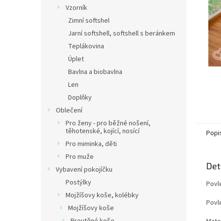
n
Vzorník
e
Zimní softshel
l
Jarní softshell, softshell s beránkem
Teplákovina
Úplet
Bavlna a biobavlna
Len
Doplňky
Oblečení
Pro ženy - pro běžné nošení,
těhotenské, kojící, nosící
Popi
Pro miminka, děti
Pro muže
Det
Vybavení pokojíčku
Postýlky
Povl
Mojžíšovy koše, kolébky
Povle
Mojžíšovy koše