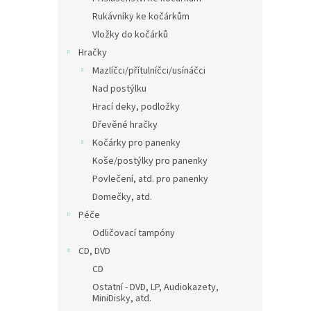
Rukávníky ke kočárkům
Vložky do kočárků
Hračky
Mazlíčci/přítulníčci/usínáčci
Nad postýlku
Hrací deky, podložky
Dřevěné hračky
Kočárky pro panenky
Koše/postýlky pro panenky
Povlečení, atd. pro panenky
Domečky, atd.
Péče
Odličovací tampóny
CD, DVD
CD
Ostatní - DVD, LP, Audiokazety,
MiniDisky, atd.