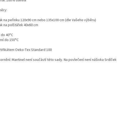
riál: 100% bavlna
ěry:
ak na peřinku 120x90 cm nebo 135x100 cm (dle Vašeho výběru)
ak na polštářek 40x60 cm
í do 40°C
ení do 150°C
rtifikátem Oeko-Tex Standard 100
ornění: Mantinel není součástí této sady. Na povlečení není nášivka Srdíček