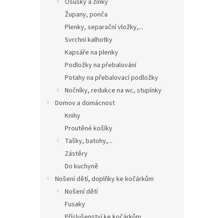
Osušky a žíňky
Župany, ponča
Plenky, separační vložky,...
Svrchní kalhotky
Kapsáře na plenky
Podložky na přebalování
Potahy na přebalovací podložky
Nočníky, redukce na wc, stupínky
Domov a domácnost
Knihy
Proutěné košíky
Tašky, batohy,...
Zástěry
Do kuchyně
Nošení dětí, doplňky ke kočárkům
Nošení dětí
Fusaky
Příslušenství ke kočárkům