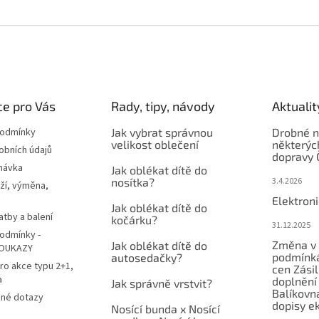
e pro Vás
Rady, tipy, návody
Aktualit
podmínky
Jak vybrat správnou
Drobné n
velikost oblečení
některýc
obních údajů
dopravy 
návka
Jak oblékat dítě do
nosítka?
3.4.2026
ží, výměna,
Elektron
Jak oblékat dítě do
atby a balení
kočárku?
31.12.2025
odmínky -
Změna v 
Jak oblékat dítě do
OUKAZY
podmínká
autosedačky?
ro akce typu 2+1,
cen Zási
a
doplnění
Jak správně vrstvit?
Balíkovn
ené dotazy
dopisy e
Nosící bunda x Nosící