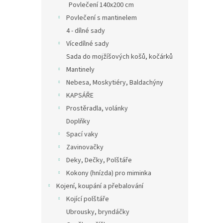
Povlečení 140x200 cm
Povlečení s mantinelem
4 - dílné sady
Vícedílné sady
Sada do mojžíšových košů, kočárků
Mantinely
Nebesa, Moskytiéry, Baldachýny
KAPSÁŘE
Prostěradla, volánky
Doplňky
Spací vaky
Zavinovačky
Deky, Dečky, Polštáře
Kokony (hnízda) pro miminka
Kojení, koupání a přebalování
Kojící polštáře
Ubrousky, bryndáčky