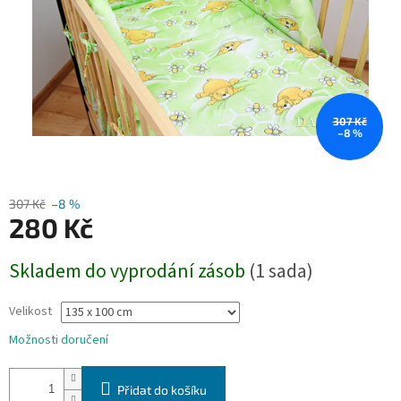
307 Kč
–8 %
307 Kč
–8 %
280 Kč
Měrná
Skladem do vyprodání zásob
(1 sada)
cena:
Velikost
Možnosti doručení
Přidat do košíku