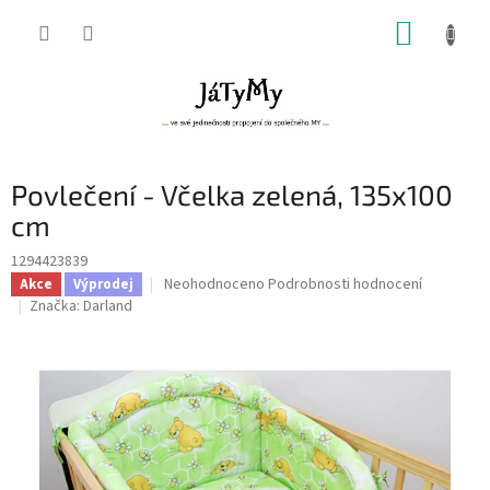
Přejít
NÁKUP
na
obsah
KOŠÍK
Povlečení - Včelka zelená, 135x100
cm
1294423839
Průměrné
Neohodnoceno
Podrobnosti hodnocení
Akce
Výprodej
hodnocení
Značka:
Darland
produktu
je
0,0
z
5
hvězdiček.