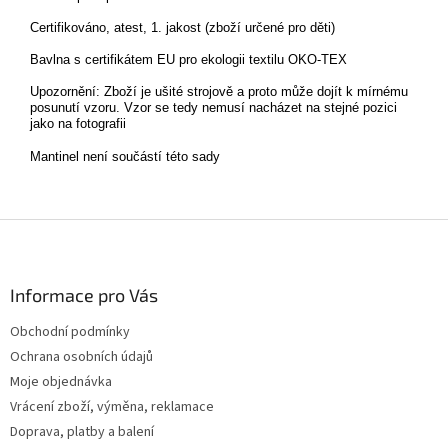
Certifikováno, atest, 1. jakost (zboží určené pro děti)
Bavlna s certifikátem EU pro ekologii textilu OKO-TEX
Upozornění: Zboží je ušité strojově a proto může dojít k mírnému
posunutí vzoru. Vzor se tedy nemusí nacházet na stejné pozici
jako na fotografii
Mantinel není součástí této sady
Z
á
p
a
Informace pro Vás
t
Obchodní podmínky
í
Ochrana osobních údajů
Moje objednávka
Vrácení zboží, výměna, reklamace
Doprava, platby a balení