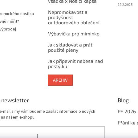
vsadka x Nosící kapsa
19.2.2025
Nepromokavost a
nomického nosítka
prodyšnost
vně měřit?
outdoorového oblečení
 Výprodej
Výbavička pro miminko
Jak skladovat a prát
použité pleny
Jak připevnit nebesa nad
postýlku
ARCHIV
 newsletter
Blog
 e-mail a my vám budeme zasílat informace o nových
PF 2026
 na našem e-shopu.
Přání ke