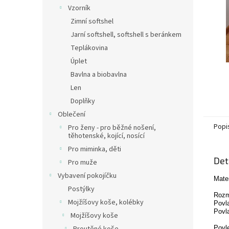
n
Vzorník
e
Zimní softshel
l
Jarní softshell, softshell s beránkem
Teplákovina
Úplet
Bavlna a biobavlna
Len
Doplňky
Oblečení
Popi
Pro ženy - pro běžné nošení,
těhotenské, kojící, nosící
Pro miminka, děti
Det
Pro muže
Vybavení pokojíčku
Mate
Postýlky
Rozm
Mojžíšovy koše, kolébky
Povl
Povl
Mojžíšovy koše
Povl