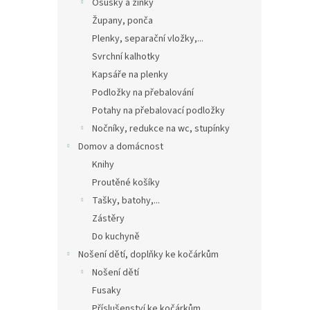
Osušky a žíňky
Župany, ponča
Plenky, separační vložky,...
Svrchní kalhotky
Kapsáře na plenky
Podložky na přebalování
Potahy na přebalovací podložky
Nočníky, redukce na wc, stupínky
Domov a domácnost
Knihy
Proutěné košíky
Tašky, batohy,...
Zástěry
Do kuchyně
Nošení dětí, doplňky ke kočárkům
Nošení dětí
Fusaky
Příslušenství ke kočárkům