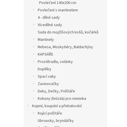
Povlečení 140x200 cm
Povlečení s mantinelem
4 - dílné sady
Vícedílné sady
Sada do mojžíšových košů, kočárků
Mantinely
Nebesa, Moskytiéry, Baldachýny
KAPSÁŘE
Prostěradla, volánky
Doplňky
Spací vaky
Zavinovačky
Deky, Dečky, Polštáře
Kokony (hnízda) pro miminka
Kojení, koupání a přebalování
Kojící polštáře
Ubrousky, bryndáčky