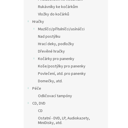
Rukávníky ke kočárkům
Vložky do kočárků
Hračky
Mazlíčci/přítulníčci/usínáčci
Nad postýlku
Hrací deky, podložky
Dřevěné hračky
Kočárky pro panenky
Koše/postýlky pro panenky
Povlečení, atd. pro panenky
Domečky, atd.
Péče
Odličovací tampóny
CD, DVD
CD
Ostatní - DVD, LP, Audiokazety,
MiniDisky, atd.