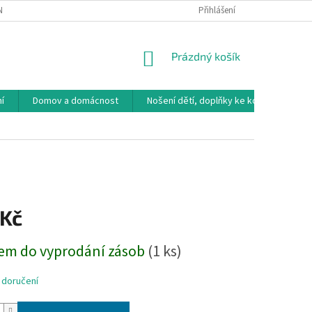
NÁVKA
VRÁCENÍ ZBOŽÍ, VÝMĚNA, REKLAMACE
Přihlášení
DOPRAVA, PLATBY A B
NÁKUPNÍ
Prázdný košík
KOŠÍK
í
Domov a domácnost
Nošení dětí, doplňky ke kočárkům
 Kč
em do vyprodání zásob
(1 ks)
 doručení