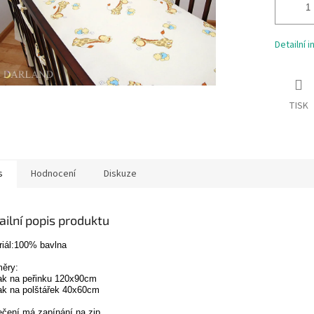
Detailní 
TISK
s
Hodnocení
Diskuze
ailní popis produktu
riál:100% bavlna
ěry:
ak na peřinku 120x90cm
ak na polštářek 40x60cm
ečení má zapínání na zip