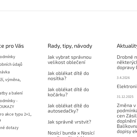
e pro Vás
Rady, tipy, návody
Aktualit
podmínky
Jak vybrat správnou
Drobné n
velikost oblečení
některýc
obních údajů
dopravy 
návka
Jak oblékat dítě do
nosítka?
3.4.2026
ží, výměna,
Elektron
Jak oblékat dítě do
atby a balení
kočárku?
31.12.2025
odmínky -
Změna v 
Jak oblékat dítě do
OUKAZY
podmínká
autosedačky?
ro akce typu 2+1,
cen Zási
a
doplnění
Jak správně vrstvit?
Balíkovn
ené dotazy
dopisy e
Nosící bunda x Nosící