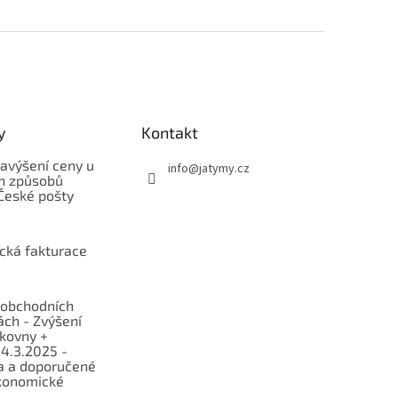
y
Kontakt
avýšení ceny u
info
@
jatymy.cz
h způsobů
České pošty
ická fakturace
obchodních
ch - Zvýšení
lkovny +
 4.3.2025 -
a a doporučené
konomické