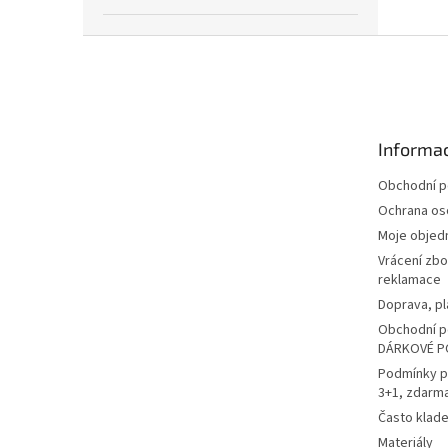
Z
á
p
a
t
Informac
í
Obchodní 
Ochrana os
Moje objed
Vrácení zbo
reklamace
Doprava, pl
Obchodní p
DÁRKOVÉ P
Podmínky p
3+1, zdarm
Často klad
Materiály