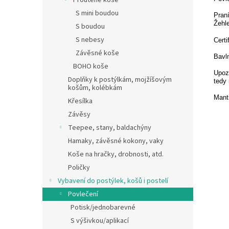
Proutěné koše
S mini boudou
Praní
Žehle
S boudou
S nebesy
Certi
Závěsné koše
Bavln
BOHO koše
Upozo
Doplňky k postýlkám, mojžíšovým
tedy 
košům, kolébkám
Manti
Křesílka
Závěsy
Teepee, stany, baldachýny
Hamaky, závěsné kokony, vaky
Koše na hračky, drobnosti, atd.
Poličky
Vybavení do postýlek, košů i postelí
Povlečení
Potisk/jednobarevné
S výšivkou/aplikací