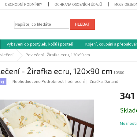
OBCHODNÍ PODMÍNKY
OCHRANA OSOBNÍCH ÚDAJŮ
MOJE OBJED
HLEDAT
Vybavení do postýlek, košů i postelí
Kojení, koupání a přebalován
vlečení
Povlečení - Žirafka ecru, 120x90 cm
ečení - Žirafka ecru, 120x90 cm
10380
Průměrné
Neohodnoceno
Podrobnosti hodnocení
Značka:
Darland
ej
hodnocení
produktu
341
je
0,0
Měrná
Sklad
z
cena:
5
hvězdiček.
Možnosti