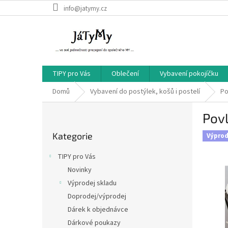
Přejít
info@jatymy.cz
na
obsah
TIPY pro Vás
Oblečení
Vybavení pokojíčku
Domů
Vybavení do postýlek, košů i postelí
Po
P
Povl
o
Přeskočit
s
Kategorie
kategorie
Výprod
t
r
TIPY pro Vás
a
Novinky
n
Výprodej skladu
n
í
Doprodej/výprodej
p
Dárek k objednávce
a
Dárkové poukazy