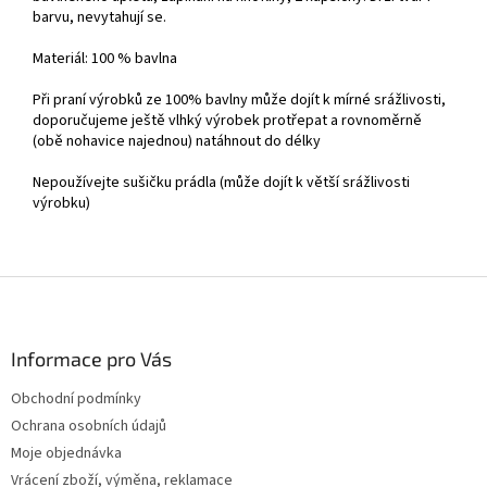
barvu, nevytahují se.
Materiál: 100 % bavlna
Při praní výrobků ze 100% bavlny může dojít k mírné srážlivosti,
doporučujeme ještě vlhký výrobek protřepat a rovnoměrně
(obě nohavice najednou) natáhnout do délky
Nepoužívejte sušičku prádla (může dojít k větší srážlivosti
výrobku)
Z
á
p
a
Informace pro Vás
t
Obchodní podmínky
í
Ochrana osobních údajů
Moje objednávka
Vrácení zboží, výměna, reklamace