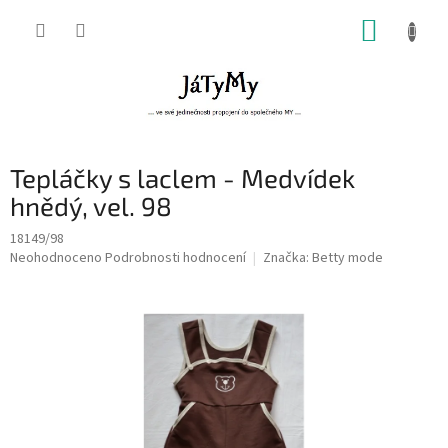
Přejít
NÁKUP
na
obsah
KOŠÍK
Tepláčky s laclem - Medvídek
hnědý, vel. 98
18149/98
Průměrné
Neohodnoceno
Podrobnosti hodnocení
Značka:
Betty mode
hodnocení
produktu
je
0,0
z
5
hvězdiček.