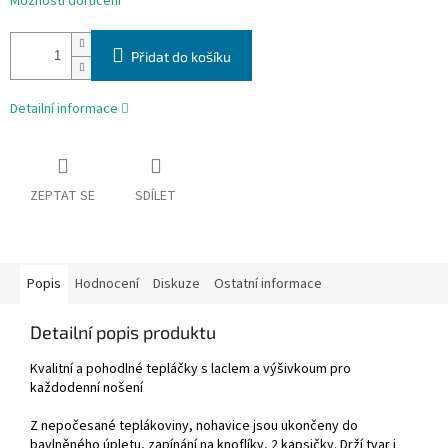
Možnosti doručení
Přidat do košíku
Detailní informace
ZEPTAT SE
SDÍLET
Popis
Hodnocení
Diskuze
Ostatní informace
Detailní popis produktu
Kvalitní a pohodlné tepláčky s laclem a výšivkoum pro
každodenní nošení
Z nepočesané teplákoviny, nohavice jsou ukončeny do
bavlněného úpletu, zapínání na knoflíky, 2 kapsičky. Drží tvar i