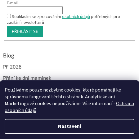
E-mail
Souhlasím se zpracováním
osobních údajů
potřebných pro
zasílání newsletterů
PŘIHLÁSIT SE
Blog
PF 2026
Přání ke dni maminek
Používáme pouze nezbytné cookies, které pomáhají ke
správnému fungování těchto stránek. Analytické ani
Facebook
Marketingové cookies nepoužíváme. Více informací -
Ochrana
osobních údajů
Nastavení
Vytvořil Shoptet