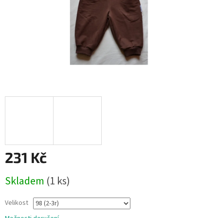
231 Kč
Měrná
Skladem
(1 ks)
cena:
Velikost