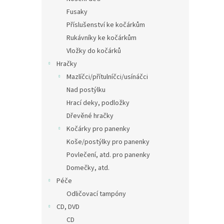
Fusaky
Příslušenství ke kočárkům
Rukávníky ke kočárkům
Vložky do kočárků
Hračky
Mazlíčci/přítulníčci/usínáčci
Nad postýlku
Hrací deky, podložky
Dřevěné hračky
Kočárky pro panenky
Koše/postýlky pro panenky
Povlečení, atd. pro panenky
Domečky, atd.
Péče
Odličovací tampóny
CD, DVD
CD