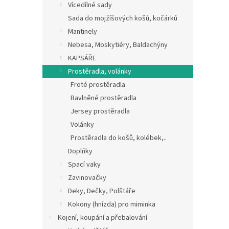
Vícedílné sady
Sada do mojžíšových košů, kočárků
Mantinely
Nebesa, Moskytiéry, Baldachýny
KAPSÁŘE
Prostěradla, volánky
Froté prostěradla
Bavlněné prostěradla
Jersey prostěradla
Volánky
Prostěradla do košů, kolébek,..
Doplňky
Spací vaky
Zavinovačky
Deky, Dečky, Polštáře
Kokony (hnízda) pro miminka
Kojení, koupání a přebalování