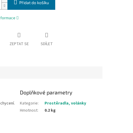
Přidat do košíku
informace
ZEPTAT SE
SDÍLET
Doplňkové parametry
achycení.
Kategorie
:
Prostěradla, volánky
Hmotnost
:
0.2 kg