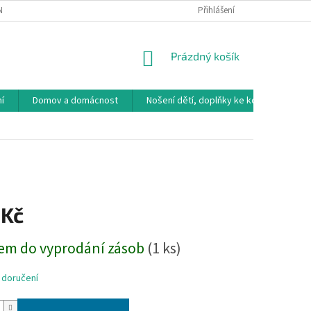
NÁVKA
VRÁCENÍ ZBOŽÍ, VÝMĚNA, REKLAMACE
Přihlášení
DOPRAVA, PLATBY A B
NÁKUPNÍ
Prázdný košík
KOŠÍK
í
Domov a domácnost
Nošení dětí, doplňky ke kočárkům
 Kč
em do vyprodání zásob
(1 ks)
 doručení