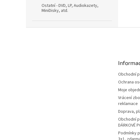
Ostatní - DVD, LP, Audiokazety,
MiniDisky, atd.
Z
á
p
a
t
Informac
í
Obchodní 
Ochrana os
Moje objed
Vrácení zbo
reklamace
Doprava, pl
Obchodní p
DÁRKOVÉ P
Podmínky p
3+1, zdarm