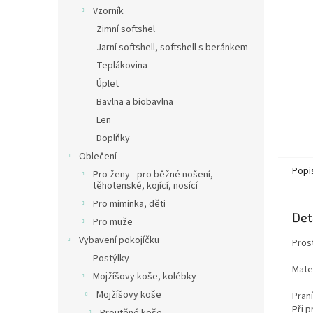
n
Vzorník
e
Zimní softshel
l
Jarní softshell, softshell s beránkem
Teplákovina
Úplet
Bavlna a biobavlna
Len
Doplňky
Oblečení
Popi
Pro ženy - pro běžné nošení,
těhotenské, kojící, nosící
Pro miminka, děti
Det
Pro muže
Vybavení pokojíčku
Pros
Postýlky
Mate
Mojžíšovy koše, kolébky
Mojžíšovy koše
Pran
Při 