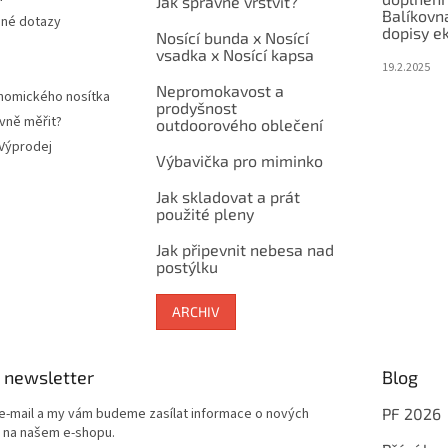
Jak správně vrstvit?
Balíkovn
ené dotazy
dopisy e
Nosící bunda x Nosící
vsadka x Nosící kapsa
19.2.2025
Nepromokavost a
nomického nosítka
prodyšnost
vně měřit?
outdoorového oblečení
 Výprodej
Výbavička pro miminko
Jak skladovat a prát
použité pleny
Jak připevnit nebesa nad
postýlku
ARCHIV
 newsletter
Blog
 e-mail a my vám budeme zasílat informace o nových
PF 2026
 na našem e-shopu.