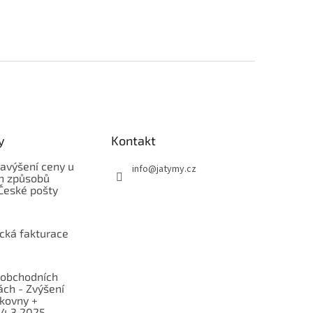
y
Kontakt
avýšení ceny u
info
@
jatymy.cz
h způsobů
České pošty
ická fakturace
obchodních
ch - Zvýšení
lkovny +
 4.3.2025 -