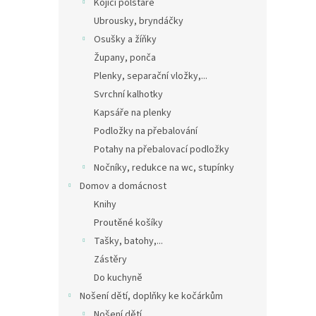
Kojící polštáře
Ubrousky, bryndáčky
Osušky a žíňky
Župany, ponča
Plenky, separační vložky,...
Svrchní kalhotky
Kapsáře na plenky
Podložky na přebalování
Potahy na přebalovací podložky
Nočníky, redukce na wc, stupínky
Domov a domácnost
Knihy
Proutěné košíky
Tašky, batohy,...
Zástěry
Do kuchyně
Nošení dětí, doplňky ke kočárkům
Nošení dětí