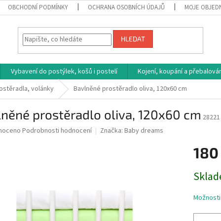
OBCHODNÍ PODMÍNKY
OCHRANA OSOBNÍCH ÚDAJŮ
MOJE OBJED
HLEDAT
Vybavení do postýlek, košů i postelí
Kojení, koupání a přebalován
ostěradla, volánky
Bavlněné prostěradlo oliva, 120x60 cm
něné prostěradlo oliva, 120x60 cm
28221
né
noceno
Podrobnosti hodnocení
Značka:
Baby dreams
ní
180
u
Měrná
Sklad
cena:
ek.
Možnosti