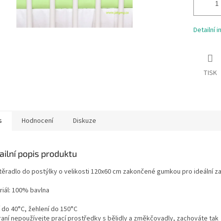
Detailní 
TISK
s
Hodnocení
Diskuze
ailní popis produktu
těradlo do postýlky o velikosti 120x60 cm zakončené gumkou pro ideální z
riál: 100% bavlna
í do 40°C, žehlení do 150°C
praní nepoužívejte prací prostředky s bělidly a změkčovadly, zachováte tak