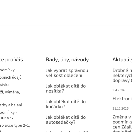
e pro Vás
Rady, tipy, návody
Aktualit
podmínky
Jak vybrat správnou
Drobné n
velikost oblečení
některýc
obních údajů
dopravy 
návka
Jak oblékat dítě do
nosítka?
3.4.2026
ží, výměna,
Elektron
Jak oblékat dítě do
atby a balení
kočárku?
31.12.2025
odmínky -
Změna v 
Jak oblékat dítě do
OUKAZY
podmínká
autosedačky?
ro akce typu 2+1,
cen Zási
a
doplnění