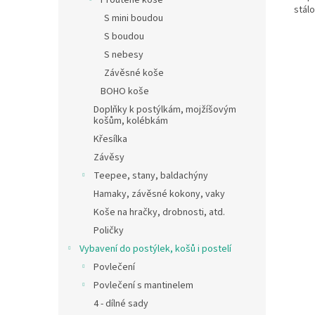
Proutěné koše
stál
S mini boudou
S boudou
S nebesy
Závěsné koše
BOHO koše
Doplňky k postýlkám, mojžíšovým
košům, kolébkám
Křesílka
Závěsy
Teepee, stany, baldachýny
Hamaky, závěsné kokony, vaky
Koše na hračky, drobnosti, atd.
Poličky
Vybavení do postýlek, košů i postelí
Povlečení
Povlečení s mantinelem
4 - dílné sady