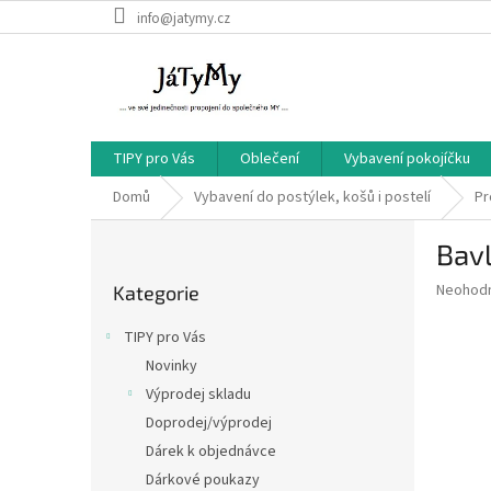
Přejít
info@jatymy.cz
na
obsah
TIPY pro Vás
Oblečení
Vybavení pokojíčku
Domů
Vybavení do postýlek, košů i postelí
Pr
P
Bavl
o
Přeskočit
s
Průměr
Neohod
Kategorie
kategorie
t
hodnoce
r
produkt
TIPY pro Vás
a
je
Novinky
0,0
n
z
Výprodej skladu
n
5
í
Doprodej/výprodej
hvězdič
p
Dárek k objednávce
a
Dárkové poukazy