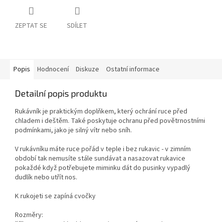
ZEPTAT SE
SDÍLET
Popis
Hodnocení
Diskuze
Ostatní informace
Detailní popis produktu
Rukávník je praktickým doplňkem, který ochrání ruce před
chladem i deštěm. Také poskytuje ochranu před povětrnostními
podmínkami, jako je silný vítr nebo sníh.
V rukávníku máte ruce pořád v teple i bez rukavic - v zimním
období tak nemusíte stále sundávat a nasazovat rukavice
pokaždé když potřebujete miminku dát do pusinky vypadlý
dudlík nebo utřít nos.
K rukojeti se zapíná cvočky
Rozměry: