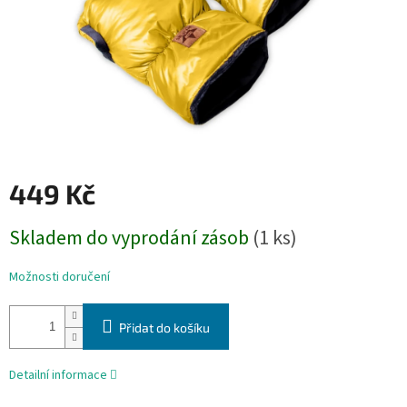
449 Kč
Měrná
Skladem do vyprodání zásob
(1 ks)
cena:
Možnosti doručení
Přidat do košíku
Detailní informace