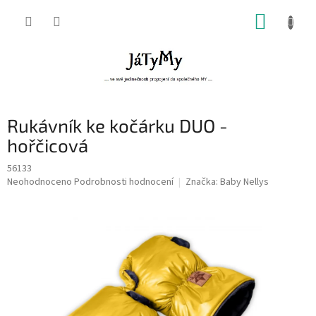
Přejít
NÁKUP
na
obsah
KOŠÍK
Rukávník ke kočárku DUO -
hořčicová
56133
Průměrné
Neohodnoceno
Podrobnosti hodnocení
Značka:
Baby Nellys
hodnocení
produktu
je
0,0
z
5
hvězdiček.