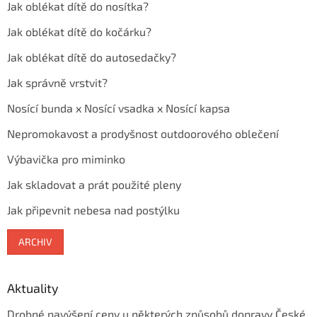
Jak oblékat dítě do nosítka?
Jak oblékat dítě do kočárku?
Jak oblékat dítě do autosedačky?
Jak správně vrstvit?
Nosící bunda x Nosící vsadka x Nosící kapsa
Nepromokavost a prodyšnost outdoorového oblečení
Výbavička pro miminko
Jak skladovat a prát použité pleny
Jak připevnit nebesa nad postýlku
ARCHIV
Aktuality
Drobné navýšení ceny u některých způsobů dopravy České