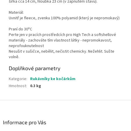
šířka cca 14 cm, hloubka 23 cm (v zapnutém stavu).
Materiál:
Uvnitř je fleece, zvenku 100% polyamid (který je nepromokavý)
Praní do 30°C
Perte jen v pracích prostředcích pro High Tech a softshellové
materiály - zachováte tím vlastnost látky - nepromokavost,
neprofouknutelnost
Nesušit v sušičce, nebělit, nečistit chemicky. Nežehlit. Sušte
volně.
Doplňkové parametry
Kategorie
:
Rukávníky ke kočárkům
Hmotnost
:
0.3 kg
Z
á
p
a
Informace pro Vás
t