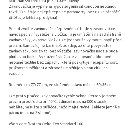
Materiál: Svrchní část je ze 100% bavlny
Zavinovačka je vyplněna hypoalergenní silikonovou netkanou
textilií (zajišťuje nejlepší tepelné parametry, bez rizika přehřátí
dítěte, je lehká a prodyšná)
Pokud zvolíte zavinovačku "zpevněnou" bude v zavinovačce
navíc speciální vyztužená vložka. Ta je umístěná na zadní straně
zavinovačky, v kapse. Vložku lze jednoduše vyjmout - např. před
praním. Samozřejmě lze (např. později, až dítě povyroste)
zavinovačku používat i bez výztuže, zavinovačka nadále bude
plnit svou funkci. Vyztužená vložka je z lisované silikonové
netkané textilie bez zápachu, která poskytuje nejlepší tuhost,
pružnost a měkkost a zároveň umožňuje volnou cirkulaci
vzduchu.
Rozměr cca 77x77 cm, ve složeném stavu má cca 60x36 cm
Lze prát v pračce, zavinovačka rychle schne. Perte v jemném
pracím prostředku při 40°C, ždímání max. na 800 otáček,
nebělte, nesušte s sušičce, neždímejte ručně. Žehlete jemně s
párou (max. na 2 stupně).
Vše s certifikátem Oeko-Tex Standard 100