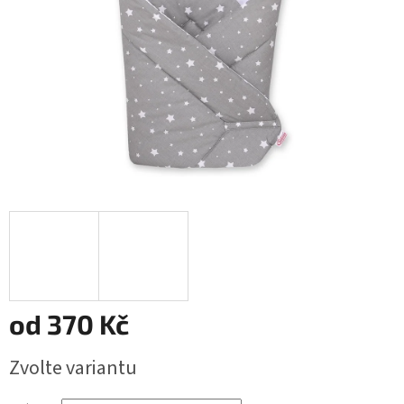
od
370 Kč
Měrná
Zvolte variantu
cena: