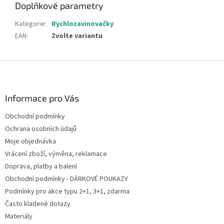
Doplňkové parametry
Kategorie
:
Rychlozavinovačky
EAN
:
Zvolte variantu
Z
á
p
a
Informace pro Vás
t
Obchodní podmínky
í
Ochrana osobních údajů
Moje objednávka
Vrácení zboží, výměna, reklamace
Doprava, platby a balení
Obchodní podmínky - DÁRKOVÉ POUKAZY
Podmínky pro akce typu 2+1, 3+1, zdarma
Často kladené dotazy
Materiály