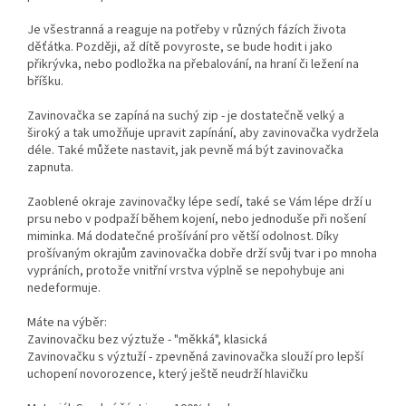
Je všestranná a reaguje na potřeby v různých fázích života
děťátka. Později, až dítě povyroste, se bude hodit i jako
přikrývka, nebo podložka na přebalování, na hraní či ležení na
bříšku.
Zavinovačka se zapíná na suchý zip - je dostatečně velký a
široký a tak umožňuje upravit zapínání, aby zavinovačka vydržela
déle. Také můžete nastavit, jak pevně má být zavinovačka
zapnuta.
Zaoblené okraje zavinovačky lépe sedí, také se Vám lépe drží u
prsu nebo v podpaží během kojení, nebo jednoduše při nošení
miminka. Má dodatečné prošívání pro větší odolnost. Díky
prošívaným okrajům zavinovačka dobře drží svůj tvar i po mnoha
vypráních, protože vnitřní vrstva výplně se nepohybuje ani
nedeformuje.
Máte na výběr:
Zavinovačku bez výztuže - "měkká", klasická
Zavinovačku s výztuží - zpevněná zavinovačka slouží pro lepší
uchopení novorozence, který ještě neudrží hlavičku