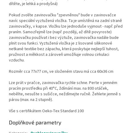
dítěte, je lehká a prodyšná)
Pokud zvolíte zavinovačku "zpevněnou" bude v zavinovačce
navíc speciální vyztužená vložka. Ta je umístěná na zadní straně
zavinovačky, v kapse. Vložku lze jednoduše vyjmout - např. před
praním. Samozřejmě lze (např. později, až dítě povyroste)
zavinovačku používat i bez výztuže, zavinovačka nadále bude
plnit svou funkci. Vyztužená vložka je z lisované silikonové
netkané textilie bez zápachu, která poskytuje nejlepší tuhost,
pružnost a měkkost a zároveň umožňuje volnou cirkulaci
vzduchu.
Rozměr cca 77x77 cm, ve složeném stavu má cca 60x36 cm
Lze prát v pračce, zavinovačka rychle schne. Perte v jemném
pracím prostředku při 40°C, ždímání max. na 800 otáček,
nebělte, nesušte s sušičce, neždímejte ručně. Žehlete jemně s
párou (max. na 2 stupně).
Vše s certifikátem Oeko-Tex Standard 100
Doplňkové parametry