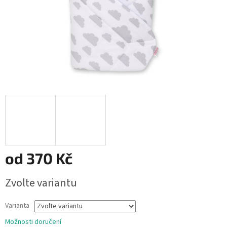
od
370 Kč
Měrná
Zvolte variantu
cena:
Varianta
Možnosti doručení