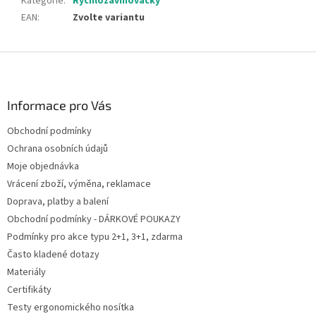
Kategorie
:
Rychlozavinovačky
EAN
:
Zvolte variantu
Z
á
p
a
Informace pro Vás
t
Obchodní podmínky
í
Ochrana osobních údajů
Moje objednávka
Vrácení zboží, výměna, reklamace
Doprava, platby a balení
Obchodní podmínky - DÁRKOVÉ POUKAZY
Podmínky pro akce typu 2+1, 3+1, zdarma
Často kladené dotazy
Materiály
Certifikáty
Testy ergonomického nosítka