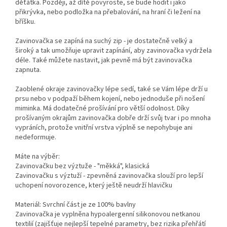
děťátka. Později, až dítě povyroste, se bude hodit i jako
přikrývka, nebo podložka na přebalování, na hraní či ležení na
bříšku.
Zavinovačka se zapíná na suchý zip - je dostatečně velký a
široký a tak umožňuje upravit zapínání, aby zavinovačka vydržela
déle. Také můžete nastavit, jak pevně má být zavinovačka
zapnuta.
Zaoblené okraje zavinovačky lépe sedí, také se Vám lépe drží u
prsu nebo v podpaží během kojení, nebo jednoduše při nošení
miminka. Má dodatečné prošívání pro větší odolnost. Díky
prošívaným okrajům zavinovačka dobře drží svůj tvar i po mnoha
vypráních, protože vnitřní vrstva výplně se nepohybuje ani
nedeformuje.
Máte na výběr:
Zavinovačku bez výztuže - "měkká", klasická
Zavinovačku s výztuží - zpevněná zavinovačka slouží pro lepší
uchopení novorozence, který ještě neudrží hlavičku
Materiál: Svrchní část je ze 100% bavlny
Zavinovačka je vyplněna hypoalergenní silikonovou netkanou
textilií (zajišťuje nejlepší tepelné parametry, bez rizika přehřátí