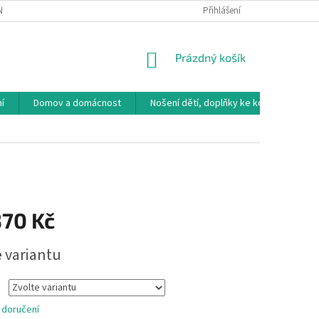
NÁVKA
VRÁCENÍ ZBOŽÍ, VÝMĚNA, REKLAMACE
Přihlášení
DOPRAVA, PLATBY A B
NÁKUPNÍ
Prázdný košík
KOŠÍK
í
Domov a domácnost
Nošení dětí, doplňky ke kočárkům
370 Kč
e variantu
 doručení