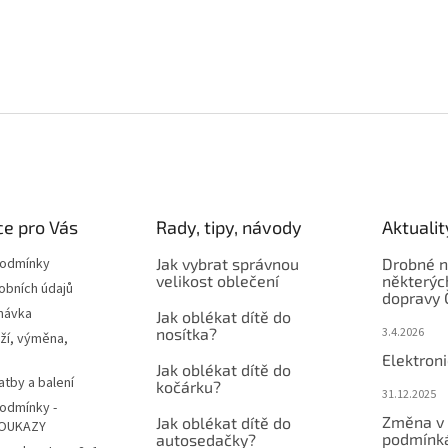
e pro Vás
Rady, tipy, návody
Aktualit
podmínky
Jak vybrat správnou
Drobné n
velikost oblečení
některýc
obních údajů
dopravy 
návka
Jak oblékat dítě do
nosítka?
3.4.2026
ží, výměna,
Elektron
Jak oblékat dítě do
atby a balení
kočárku?
31.12.2025
odmínky -
Změna v 
Jak oblékat dítě do
OUKAZY
podmínká
autosedačky?