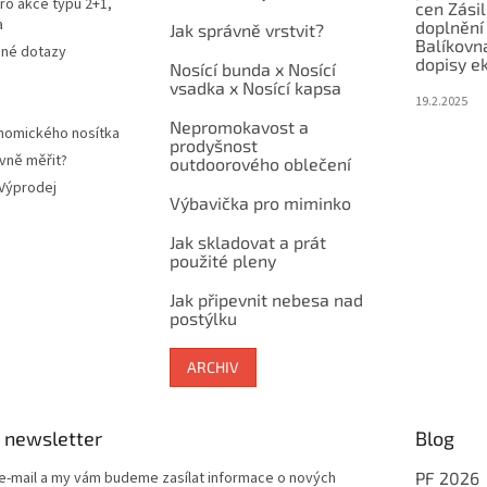
ro akce typu 2+1,
cen Zási
a
doplnění
Jak správně vrstvit?
Balíkovn
ené dotazy
dopisy e
Nosící bunda x Nosící
vsadka x Nosící kapsa
19.2.2025
Nepromokavost a
nomického nosítka
prodyšnost
vně měřit?
outdoorového oblečení
 Výprodej
Výbavička pro miminko
Jak skladovat a prát
použité pleny
Jak připevnit nebesa nad
postýlku
ARCHIV
 newsletter
Blog
 e-mail a my vám budeme zasílat informace o nových
PF 2026