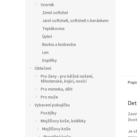
n
Vzorník
e
Zimní softshel
l
Jarní softshell, softshell s beránkem
Teplákovina
Úplet
Bavlna a biobavlna
Len
Doplňky
Oblečení
Pro ženy - pro běžné nošení,
těhotenské, kojící, nosící
Popi
Pro miminka, děti
Pro muže
Det
Vybavení pokojíčku
Postýlky
Zavi
živo
Mojžíšovy koše, kolébky
Mojžíšovy koše
Je vš