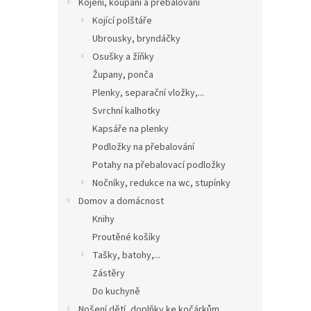
Kojení, koupání a přebalování
Kojící polštáře
Ubrousky, bryndáčky
Osušky a žíňky
Župany, ponča
Plenky, separační vložky,...
Svrchní kalhotky
Kapsáře na plenky
Podložky na přebalování
Potahy na přebalovací podložky
Nočníky, redukce na wc, stupínky
Domov a domácnost
Knihy
Proutěné košíky
Tašky, batohy,...
Zástěry
Do kuchyně
Nošení dětí, doplňky ke kočárkům