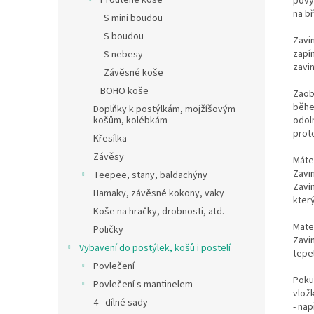
Proutěné koše
povyr
na bř
S mini boudou
S boudou
Zavin
zapí
S nebesy
zavi
Závěsné koše
BOHO koše
Zaob
běhe
Doplňky k postýlkám, mojžíšovým
košům, kolébkám
odol
prot
Křesílka
Závěsy
Máte
Zavi
Teepee, stany, baldachýny
Zavi
Hamaky, závěsné kokony, vaky
který
Koše na hračky, drobnosti, atd.
Mater
Poličky
Zavin
Vybavení do postýlek, košů i postelí
tepel
Povlečení
Poku
Povlečení s mantinelem
vlož
4 - dílné sady
- na