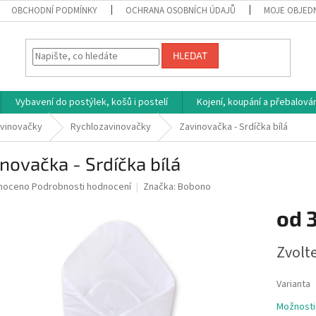
OBCHODNÍ PODMÍNKY
OCHRANA OSOBNÍCH ÚDAJŮ
MOJE OBJED
HLEDAT
Vybavení do postýlek, košů i postelí
Kojení, koupání a přebalován
vinovačky
Rychlozavinovačky
Zavinovačka - Srdíčka bílá
novačka - Srdíčka bílá
né
noceno
Podrobnosti hodnocení
Značka:
Bobono
ní
od
u
Měrná
Zvolt
cena:
ek.
Varianta
Možnosti