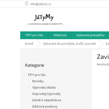
Přejít
info@jatymy.cz
na
obsah
TIPY pro Vás
Oblečení
Vybavení pokojíčku
Domů
Vybavení do postýlek, košů i postelí
Za
P
Zavi
o
Přeskočit
s
Průměr
Neohod
Kategorie
kategorie
t
hodnoce
r
produkt
TIPY pro Vás
a
je
Novinky
0,0
n
z
Výprodej skladu
n
5
í
Doprodej/výprodej
hvězdič
p
Dárek k objednávce
a
Dárkové poukazy