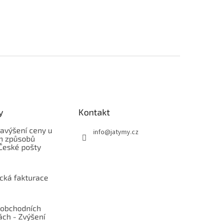
y
Kontakt
avýšení ceny u
info
@
jatymy.cz
h způsobů
České pošty
ická fakturace
obchodních
ch - Zvýšení