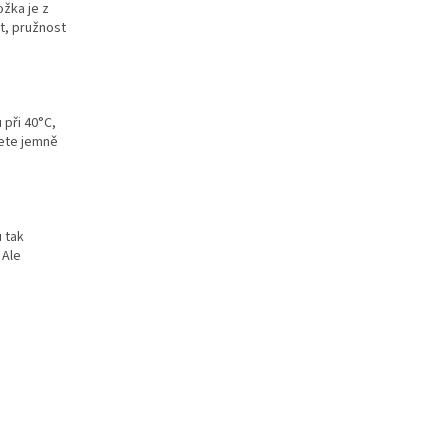
ožka je z
st, pružnost
 při 40°C,
lete jemně
 tak
 Ale