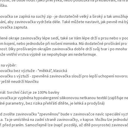
oste, se bude hodit i jako přikrývka, nebo podložka na přebalování, na hran
íšku.
ovačka se zapíná na suchý zip - je dostatečně velký a široký a tak umožňuj
nání, aby zavinovačka vydržela déle. Také můžete nastavit, jak pevně má b
novačka zapnuta.
lené okraje zavinovačky lépe sedí, také se Vám lépe drží u prsu nebo v po
m kojení, nebo jednoduše při nošení miminka. Má dodatečné prošívání pro 
nost. Díky prošívaným okrajům zavinovačka dobře drží svůj tvar i po mnoha 
ože vnitřní vrstva výplně se nepohybuje ani nedeformuje.
 na výběr:
novačku bez výztuže - "měkká", klasická
novačku s výztuží - zpevněná zavinovačka slouží pro lepší uchopení novor
 ještě neudrží hlavičku
iál: Svrchní část je ze 100% bavlny
ovačka je vyplněna hypoalergenní silikonovou netkanou textilií (zajišťuje ne
né parametry, bez rizika přehřátí dítěte, je lehká a prodyšná)
d zvolíte zavinovačku "zpevněnou" bude v zavinovačce navíc speciální vy
ka. Ta je umístěná na zadní straně zavinovačky, v kapse. Vložku lze jednod
př. před praním. Samozřejmě lze (např. později, až dítě povyroste) zavinova