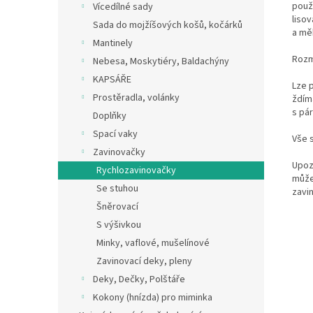
použí
Vícedílné sady
lisov
Sada do mojžíšových košů, kočárků
a mě
Mantinely
Rozm
Nebesa, Moskytiéry, Baldachýny
KAPSÁŘE
Lze 
Prostěradla, volánky
ždím
s pár
Doplňky
Spací vaky
Vše 
Zavinovačky
Upoz
Rychlozavinovačky
můžet
Se stuhou
zavin
Šněrovací
S výšivkou
Minky, vaflové, mušelínové
Zavinovací deky, pleny
Deky, Dečky, Polštáře
Kokony (hnízda) pro miminka