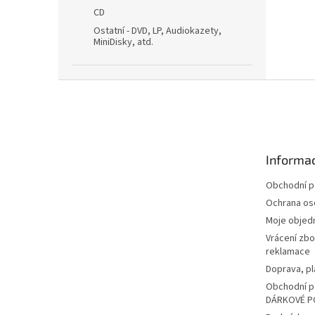
CD
Ostatní - DVD, LP, Audiokazety,
MiniDisky, atd.
Z
á
p
a
t
Informac
í
Obchodní 
Ochrana os
Moje objed
Vrácení zbo
reklamace
Doprava, pl
Obchodní p
DÁRKOVÉ P