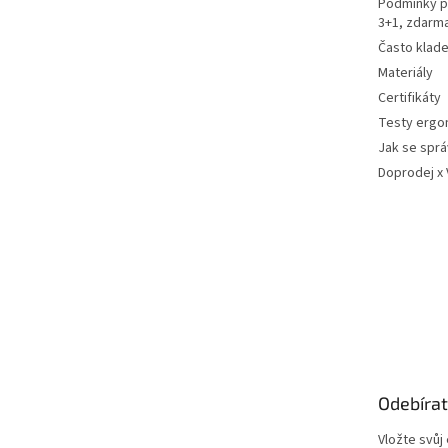
Podmínky p
3+1, zdarm
Často klad
Materiály
Certifikáty
Testy ergo
Jak se sprá
Doprodej x
Odebírat
Vložte svůj