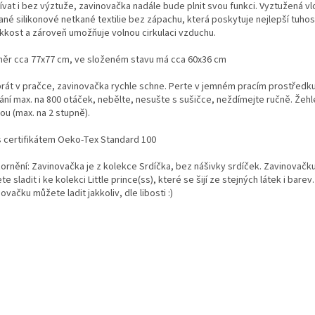
vat i bez výztuže, zavinovačka nadále bude plnit svou funkci. Vyztužená vl
ané silikonové netkané textilie bez zápachu, která poskytuje nejlepší tuho
kkost a zároveň umožňuje volnou cirkulaci vzduchu.
ěr cca 77x77 cm, ve složeném stavu má cca 60x36 cm
prát v pračce, zavinovačka rychle schne. Perte v jemném pracím prostředku
ání max. na 800 otáček, nebělte, nesušte s sušičce, neždímejte ručně. Žeh
ou (max. na 2 stupně).
s certifikátem Oeko-Tex Standard 100
ornění: Zavinovačka je z kolekce Srdíčka, bez nášivky srdíček. Zavinovačku
e sladit i ke kolekci Little prince(ss), které se šijí ze stejných látek i barev.
ovačku můžete ladit jakkoliv, dle libosti :)