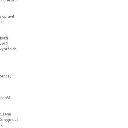
í či ležení
e upravit
ýt
dpaží
větší
vypráních,
ozence,
jlepší
ztužená
uše vyjmout
čku