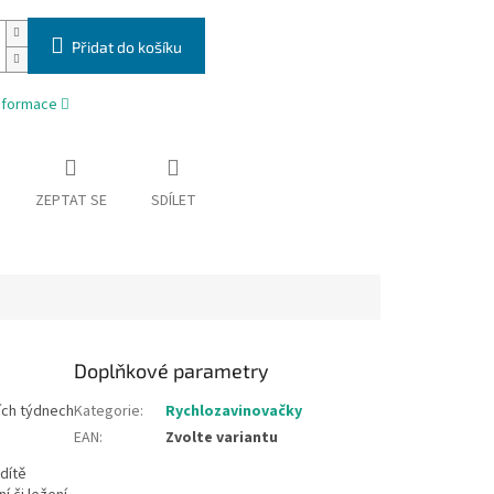
Přidat do košíku
informace
ZEPTAT SE
SDÍLET
Doplňkové parametry
ích týdnech
Kategorie
:
Rychlozavinovačky
EAN
:
Zvolte variantu
 dítě