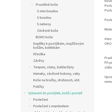
Rovn
Proutěné koše
Povl
Povl
S mini boudou
S boudou
Povl
S nebesy
Mate
Závěsné koše
BOHO koše
Atest
OKO
Doplňky k postýlkám, mojžíšovým
košům, kolébkám
Křesílka
Praní
Závěsy
Při 
Teepee, stany, baldachýny
stál
Hamaky, závěsné kokony, vaky
Upoz
Koše na hračky, drobnosti, atd.
nemus
Poličky
Vybavení do postýlek, košů i postelí
Povlečení
Povlečení s mantinelem