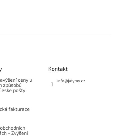
y
Kontakt
avýšení ceny u
info
@
jatymy.cz
h způsobů
České pošty
ická fakturace
obchodních
ch - Zvýšení