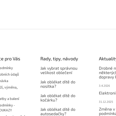
e pro Vás
Rady, tipy, návody
Aktualit
podmínky
Jak vybrat správnou
Drobné n
velikost oblečení
některýc
obních údajů
dopravy 
návka
Jak oblékat dítě do
nosítka?
3.4.2026
ží, výměna,
Elektron
Jak oblékat dítě do
atby a balení
kočárku?
31.12.2025
odmínky -
Změna v 
Jak oblékat dítě do
OUKAZY
podmínká
autosedačky?