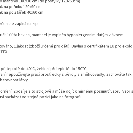
ý mantinel 180x30 cm (do postýlky 120x60cm)
ak na peřinku 120x90 cm
ak na polštářek 40x60 cm
ečení se zapíná na zip
riál: 100% bavlna, mantinel je vyplněn hypoalergenním dutým vláknem
ováno, 1.jakost (zboží určené pro děti), Bavlna s certifikátem EU pro ekologi
-TEX
 při teplotě do 40°C, žehlení při teplotě do 150°C
praní nepoužívejte prací prostředky s bělidly a změkčovadly, zachováte tak
obarevnost látky
ornění: Zboží je šito strojově a může dojít k mírnému posunutí vzoru. Vzor 
í nacházet ve stejné pozici jako na fotografii