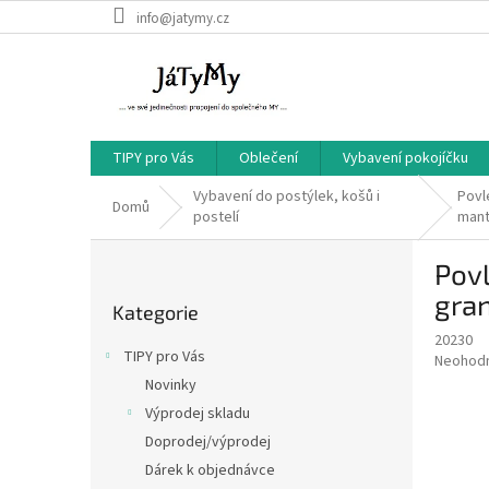
Přejít
info@jatymy.cz
na
obsah
TIPY pro Vás
Oblečení
Vybavení pokojíčku
Vybavení do postýlek, košů i
Povl
Domů
postelí
mant
P
Povl
o
Přeskočit
s
gra
Kategorie
kategorie
t
20230
r
TIPY pro Vás
Průměr
Neohod
a
hodnoce
Novinky
n
produkt
Výprodej skladu
n
je
í
Doprodej/výprodej
0,0
z
p
Dárek k objednávce
5