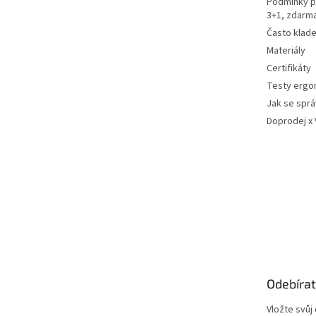
Podmínky p
3+1, zdarm
Často klad
Materiály
Certifikáty
Testy ergo
Jak se sprá
Doprodej x
Odebírat
Vložte svůj