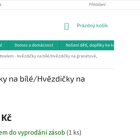
NÁVKA
VRÁCENÍ ZBOŽÍ, VÝMĚNA, REKLAMACE
Přihlášení
DOPRAVA, PLATBY A B
NÁKUPNÍ
Prázdný košík
KOŠÍK
í
Domov a domácnost
Nošení dětí, doplňky ke kočárkům
inelem - Hvězdičky na bílé/Hvězdičky na granátové,
y na bílé/Hvězdičky na
 Kč
em do vyprodání zásob
(1 ks)