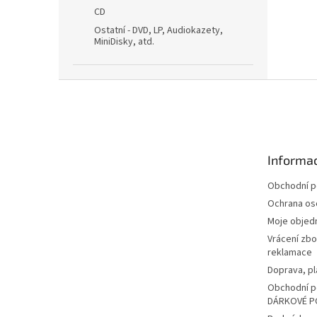
CD
Ostatní - DVD, LP, Audiokazety,
MiniDisky, atd.
Z
á
p
a
t
Informac
í
Obchodní 
Ochrana os
Moje objed
Vrácení zbo
reklamace
Doprava, pl
Obchodní p
DÁRKOVÉ P