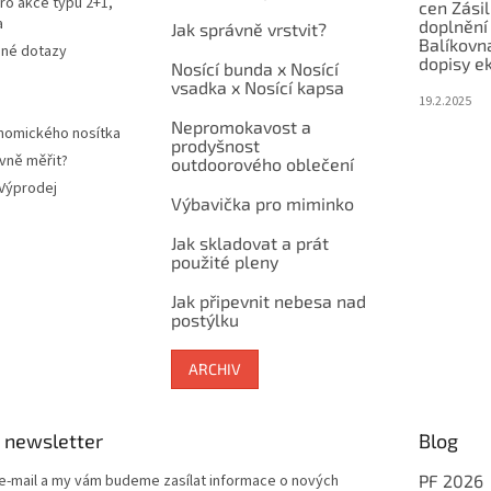
ro akce typu 2+1,
cen Zási
a
doplnění
Jak správně vrstvit?
Balíkovn
ené dotazy
dopisy e
Nosící bunda x Nosící
vsadka x Nosící kapsa
19.2.2025
Nepromokavost a
nomického nosítka
prodyšnost
vně měřit?
outdoorového oblečení
 Výprodej
Výbavička pro miminko
Jak skladovat a prát
použité pleny
Jak připevnit nebesa nad
postýlku
ARCHIV
 newsletter
Blog
 e-mail a my vám budeme zasílat informace o nových
PF 2026