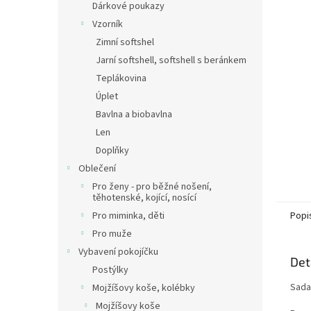
a
Dárkové poukazy
hvězdič
n
Vzorník
e
Zimní softshel
l
Jarní softshell, softshell s beránkem
Teplákovina
Úplet
Bavlna a biobavlna
Len
Doplňky
Oblečení
Pro ženy - pro běžné nošení,
těhotenské, kojící, nosící
Popi
Pro miminka, děti
Pro muže
Vybavení pokojíčku
Det
Postýlky
Sada
Mojžíšovy koše, kolébky
Mojžíšovy koše