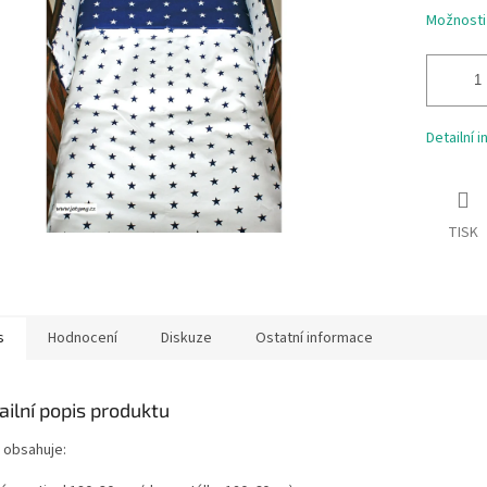
ek.
Možnosti
Detailní 
TISK
s
Hodnocení
Diskuze
Ostatní informace
ailní popis produktu
 obsahuje: