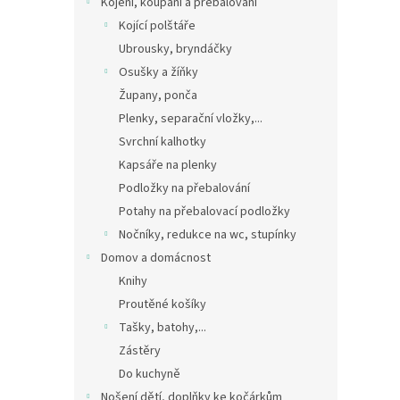
Kojení, koupání a přebalování
Kojící polštáře
Ubrousky, bryndáčky
Osušky a žíňky
Župany, ponča
Plenky, separační vložky,...
Svrchní kalhotky
Kapsáře na plenky
Podložky na přebalování
Potahy na přebalovací podložky
Nočníky, redukce na wc, stupínky
Domov a domácnost
Knihy
Proutěné košíky
Tašky, batohy,...
Zástěry
Do kuchyně
Nošení dětí, doplňky ke kočárkům