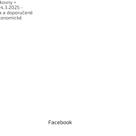
lkovny +
 4.3.2025 -
a a doporučené
konomické
Facebook