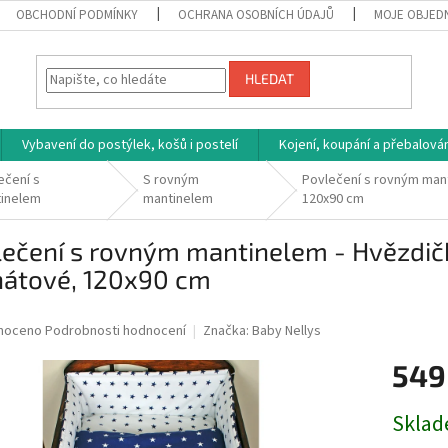
OBCHODNÍ PODMÍNKY
OCHRANA OSOBNÍCH ÚDAJŮ
MOJE OBJED
HLEDAT
Vybavení do postýlek, košů i postelí
Kojení, koupání a přebalován
ečení s
S rovným
Povlečení s rovným mant
inelem
mantinelem
120x90 cm
ečení s rovným mantinelem - Hvězdičk
nátové, 120x90 cm
né
noceno
Podrobnosti hodnocení
Značka:
Baby Nellys
ní
549
u
Měrná
Sklad
cena: