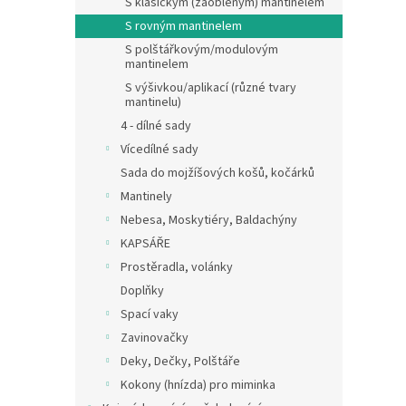
S klasickým (zaobleným) mantinelem
S rovným mantinelem
S polštářkovým/modulovým
mantinelem
S výšivkou/aplikací (různé tvary
mantinelu)
4 - dílné sady
Vícedílné sady
Sada do mojžíšových košů, kočárků
Mantinely
Nebesa, Moskytiéry, Baldachýny
KAPSÁŘE
Prostěradla, volánky
Doplňky
Spací vaky
Zavinovačky
Deky, Dečky, Polštáře
Kokony (hnízda) pro miminka