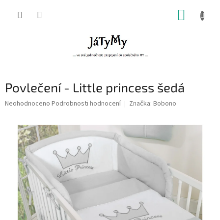
Přejít
NÁKUP
na
obsah
KOŠÍK
Povlečení - Little princess šedá
Průměrné
Neohodnoceno
Podrobnosti hodnocení
Značka:
Bobono
hodnocení
produktu
je
0,0
z
5
hvězdiček.