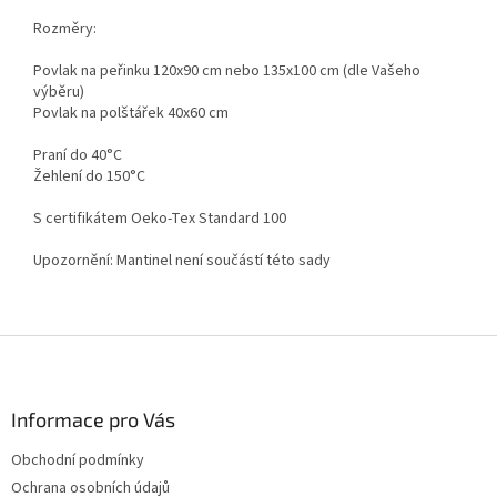
Rozměry:
Povlak na peřinku 120x90 cm nebo 135x100 cm (dle Vašeho
výběru)
Povlak na polštářek 40x60 cm
Praní do 40°C
Žehlení do 150°C
S certifikátem Oeko-Tex Standard 100
Upozornění: Mantinel není součástí této sady
Z
á
p
a
Informace pro Vás
t
Obchodní podmínky
í
Ochrana osobních údajů