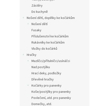
Zástěry
Do kuchyně
Nošení dětí, doplňky ke kočárkům
Nošení dětí
Fusaky
Příslušenství ke kočárkům
Rukávníky ke kočárkům
Vložky do kočárků
Hračky
Mazlíčci/přítulníčci/usínáčci
Nad postýlku
Hrací deky, podložky
Dřevěné hračky
Kočárky pro panenky
Koše/postýlky pro panenky
Povlečení, atd. pro panenky
Domečky, atd.