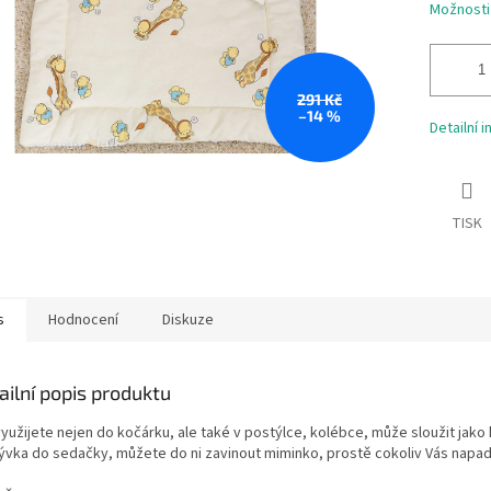
Možnosti
291 Kč
–14 %
Detailní 
TISK
s
Hodnocení
Diskuze
ailní popis produktu
využijete nejen do kočárku, ale také v postýlce, kolébce, může sloužit jako
rývka do sedačky, můžete do ni zavinout miminko, prostě cokoliv Vás napad