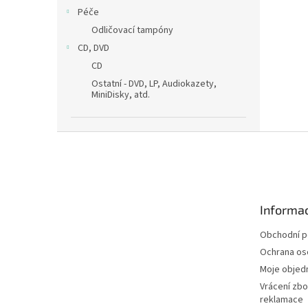
Péče
Odličovací tampóny
CD, DVD
CD
Ostatní - DVD, LP, Audiokazety,
MiniDisky, atd.
Z
á
p
a
t
Informac
í
Obchodní 
Ochrana os
Moje objed
Vrácení zbo
reklamace