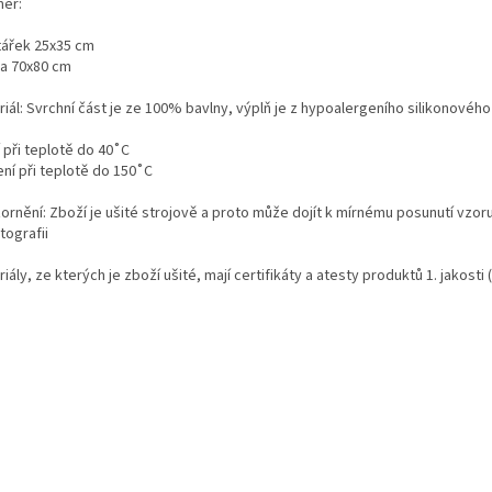
ěr:
tářek 25x35 cm
a 70x80 cm
iál: Svrchní část je ze 100% bavlny, výplň je z hypoalergeního silikonovéh
í při teplotě do 40˚C
ení při teplotě do 150˚C
ornění: Zboží je ušité strojově a proto může dojít k mírnému posunutí vzoru
tografii
iály, ze kterých je zboží ušité, mají certifikáty a atesty produktů 1. jakost