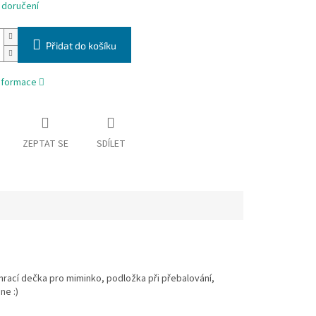
 doručení
Přidat do košíku
informace
ZEPTAT SE
SDÍLET
 hrací dečka pro miminko, podložka při přebalování,
ne :)