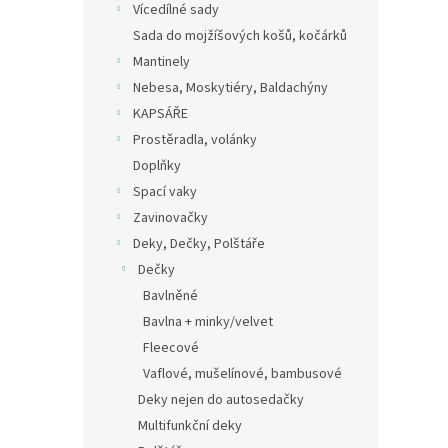
Vícedílné sady
Sada do mojžíšových košů, kočárků
Mantinely
Nebesa, Moskytiéry, Baldachýny
KAPSÁŘE
Prostěradla, volánky
Doplňky
Spací vaky
Zavinovačky
Deky, Dečky, Polštáře
Dečky
Bavlněné
Bavlna + minky/velvet
Fleecové
Vaflové, mušelínové, bambusové
Deky nejen do autosedačky
Multifunkční deky