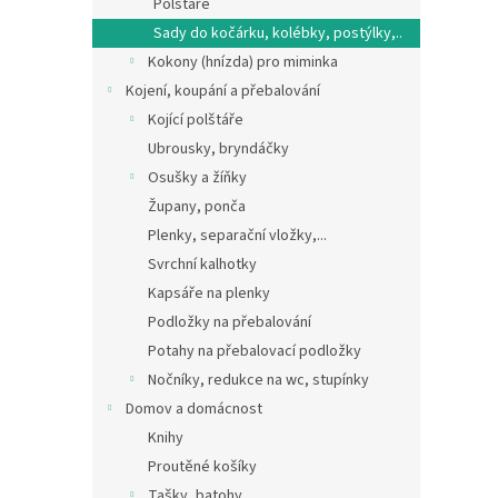
Polštáře
Sady do kočárku, kolébky, postýlky,..
Kokony (hnízda) pro miminka
Kojení, koupání a přebalování
Kojící polštáře
Ubrousky, bryndáčky
Osušky a žíňky
Župany, ponča
Plenky, separační vložky,...
Svrchní kalhotky
Kapsáře na plenky
Podložky na přebalování
Potahy na přebalovací podložky
Nočníky, redukce na wc, stupínky
Domov a domácnost
Knihy
Proutěné košíky
Tašky, batohy,...