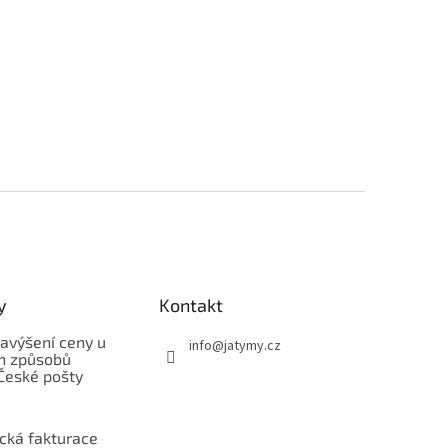
y
Kontakt
avýšení ceny u
info
@
jatymy.cz
h způsobů
České pošty
ická fakturace