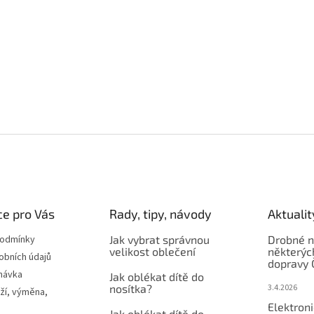
e pro Vás
Rady, tipy, návody
Aktualit
podmínky
Jak vybrat správnou
Drobné n
velikost oblečení
některýc
obních údajů
dopravy 
návka
Jak oblékat dítě do
nosítka?
3.4.2026
ží, výměna,
Elektron
Jak oblékat dítě do