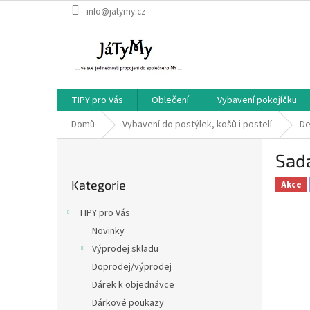
Přejít
info@jatymy.cz
na
obsah
TIPY pro Vás
Oblečení
Vybavení pokojíčku
Domů
Vybavení do postýlek, košů i postelí
De
P
Sada
o
Přeskočit
s
Kategorie
kategorie
Akce
t
r
TIPY pro Vás
a
Novinky
n
Výprodej skladu
n
í
Doprodej/výprodej
p
Dárek k objednávce
a
Dárkové poukazy