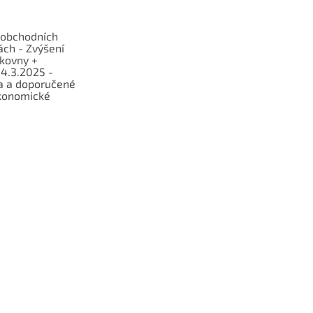
obchodních
ch - Zvýšení
lkovny +
 4.3.2025 -
a a doporučené
konomické