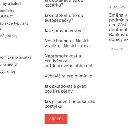
atby a balení
kočárku?
31.12.2025
odmínky -
Změna v 
Jak oblékat dítě do
OUKAZY
podmínká
autosedačky?
ro akce typu 2+1,
cen Zási
a
doplnění
Jak správně vrstvit?
Balíkovn
ené dotazy
dopisy e
Nosící bunda x Nosící
vsadka x Nosící kapsa
19.2.2025
Nepromokavost a
nomického nosítka
prodyšnost
vně měřit?
outdoorového oblečení
 Výprodej
Výbavička pro miminko
Jak skladovat a prát
použité pleny
Jak připevnit nebesa nad
postýlku
ARCHIV