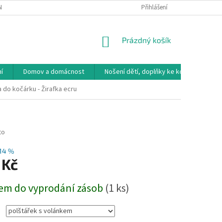
NÁVKA
VRÁCENÍ ZBOŽÍ, VÝMĚNA, REKLAMACE
Přihlášení
DOPRAVA, PLATBY A B
NÁKUPNÍ
Prázdný košík
KOŠÍK
í
Domov a domácnost
Nošení dětí, doplňky ke kočárkům
 do kočárku - Žirafka ecru
to
14 %
 Kč
em do vyprodání zásob
(1 ks)