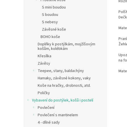
Proutěné koše
Rozm
S mini boudou
Polš
S boudou
Dečk
S nebesy
Mater
Závěsné koše
BOHO koše
Pran
Doplňky k postýlkám, mojžíšovým
Žehl
košům, kolébkám
Upoz
Křesílka
na fo
Závěsy
Teepee, stany, baldachýny
Mater
Hamaky, závěsné kokony, vaky
Koše na hračky, drobnosti, atd.
Poličky
Vybavení do postýlek, košů i postelí
Povlečení
Povlečení s mantinelem
4 - dílné sady