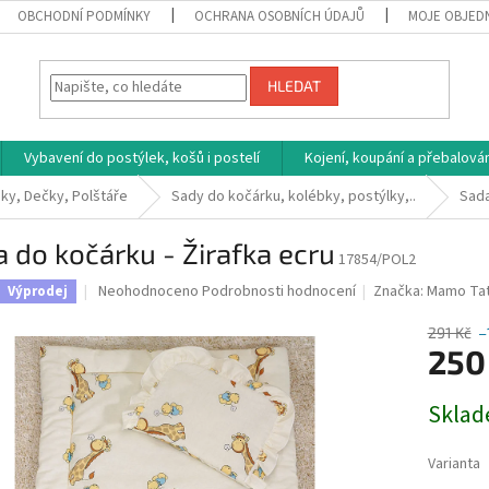
OBCHODNÍ PODMÍNKY
OCHRANA OSOBNÍCH ÚDAJŮ
MOJE OBJED
HLEDAT
Vybavení do postýlek, košů i postelí
Kojení, koupání a přebalován
ky, Dečky, Polštáře
Sady do kočárku, kolébky, postýlky,..
Sada
 do kočárku - Žirafka ecru
17854/POL2
Průměrné
Neohodnoceno
Podrobnosti hodnocení
Značka:
Mamo Ta
Výprodej
hodnocení
produktu
291 Kč
–
je
250
0,0
z
Měrná
Sklad
5
cena:
hvězdiček.
Varianta