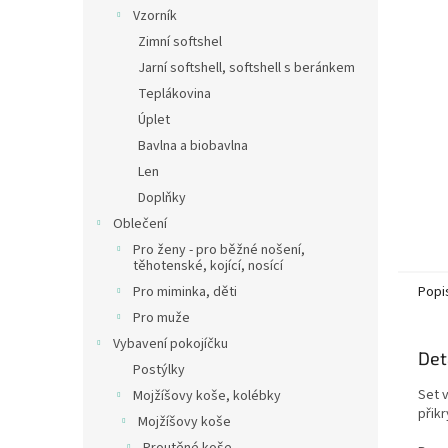
n
Vzorník
e
Zimní softshel
l
Jarní softshell, softshell s beránkem
Teplákovina
Úplet
Bavlna a biobavlna
Len
Doplňky
Oblečení
Pro ženy - pro běžné nošení,
těhotenské, kojící, nosící
Pro miminka, děti
Popi
Pro muže
Vybavení pokojíčku
Det
Postýlky
Set 
Mojžíšovy koše, kolébky
přik
Mojžíšovy koše