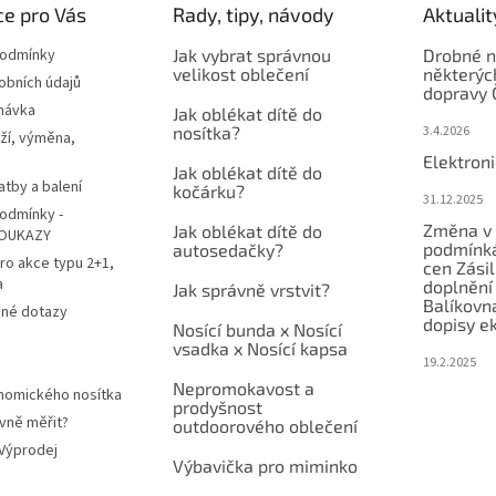
e pro Vás
Rady, tipy, návody
Aktualit
podmínky
Jak vybrat správnou
Drobné n
velikost oblečení
některýc
obních údajů
dopravy 
návka
Jak oblékat dítě do
nosítka?
3.4.2026
ží, výměna,
Elektron
Jak oblékat dítě do
atby a balení
kočárku?
31.12.2025
odmínky -
Změna v 
Jak oblékat dítě do
OUKAZY
podmínká
autosedačky?
ro akce typu 2+1,
cen Zási
a
doplnění
Jak správně vrstvit?
Balíkovn
ené dotazy
dopisy e
Nosící bunda x Nosící
vsadka x Nosící kapsa
19.2.2025
Nepromokavost a
nomického nosítka
prodyšnost
vně měřit?
outdoorového oblečení
 Výprodej
Výbavička pro miminko