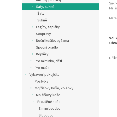
Kalhoty, kraťasy
Sukně
Šaty, sukně
Má ši
Šaty
Mater
Sukně
Legíny, tepláky
Soupravy
Veli
Noční košile, pyžama
Obv
Spodní prádlo
Doplňky
Délk
Pro miminka, děti
Pro muže
Vybavení pokojíčku
Postýlky
Mojžíšovy koše, kolébky
Mojžíšovy koše
Proutěné koše
S mini boudou
S boudou