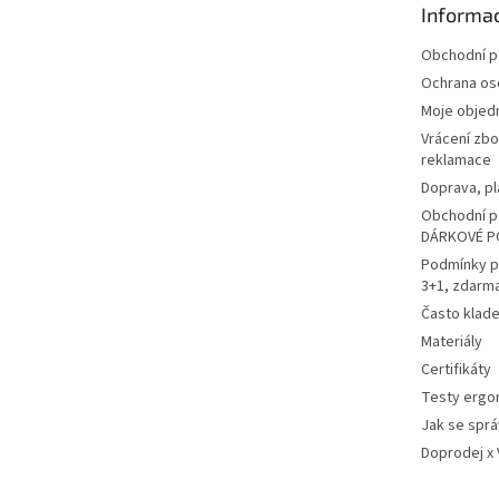
Informac
í
Obchodní 
Ochrana os
Moje objed
Vrácení zbo
reklamace
Doprava, pl
Obchodní p
DÁRKOVÉ P
Podmínky p
3+1, zdarm
Často klad
Materiály
Certifikáty
Testy ergo
Jak se sprá
Doprodej x