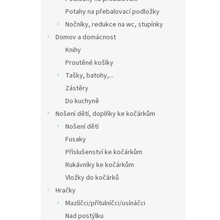
Potahy na přebalovací podložky
Nočníky, redukce na wc, stupínky
Domov a domácnost
Knihy
Proutěné košíky
Tašky, batohy,...
Zástěry
Do kuchyně
Nošení dětí, doplňky ke kočárkům
Nošení dětí
Fusaky
Příslušenství ke kočárkům
Rukávníky ke kočárkům
Vložky do kočárků
Hračky
Mazlíčci/přítulníčci/usínáčci
Nad postýlku