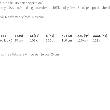
 je ideální do chladnějších dnů
roký pás s možností regulace obvodu bříška, díky čemuž ji užijete po dlouhé 
iál: Manžestr s příměsí elastanu
kost
S (36)
M (38)
L (40)
XL (42)
XXL (44)
XXXL (46)
od boků
98 cm
102 cm
106 cm
110 cm
116 cm
122 cm
a sukně s těhotenským pásem je cca 65 cm