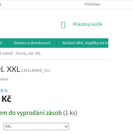
NÁVKA
VRÁCENÍ ZBOŽÍ, VÝMĚNA, REKLAMACE
Přihlášení
DOPRAVA, PLATBY A B
NÁKUPNÍ
Prázdný košík
KOŠÍK
í
Domov a domácnost
Nošení dětí, doplňky ke kočárkům
sukně - černá, vel. XXL
l. XXL
1352145059_312
shion
–8 %
 Kč
em do vyprodání zásob
(1 ks)