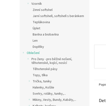
n
Vzorník
e
Zimní softshel
l
Jarní softshell, softshell s beránkem
Teplákovina
Úplet
Bavlna a biobavlna
Len
Doplňky
Oblečení
Pro ženy - pro běžné nošení,
těhotenské, kojící, nosící
Těhotenské pásy
Topy, tílka
Trička, tuniky
Popi
Halenky, Košile
Svetry, roláky, tuniky,...
Mikiny, Vesty, Bundy, Kabáty,...
Det