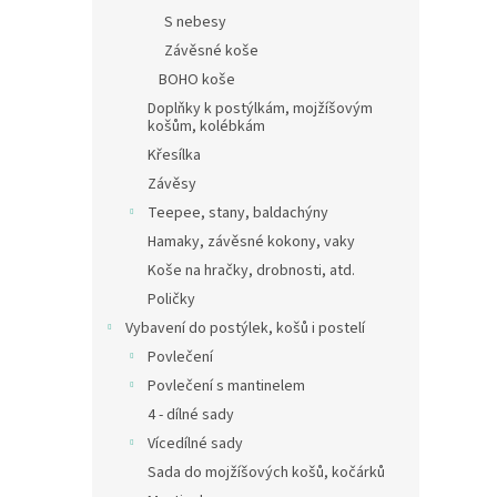
S nebesy
Závěsné koše
BOHO koše
Doplňky k postýlkám, mojžíšovým
košům, kolébkám
Křesílka
Závěsy
Teepee, stany, baldachýny
Hamaky, závěsné kokony, vaky
Koše na hračky, drobnosti, atd.
Poličky
Vybavení do postýlek, košů i postelí
Povlečení
Povlečení s mantinelem
4 - dílné sady
Vícedílné sady
Sada do mojžíšových košů, kočárků