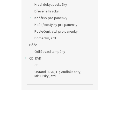
Hrací deky, podložky
Dřevěné hračky
Kočárky pro panenky
Koše/postýlky pro panenky
Povlečení, atd. pro panenky
Domečky, atd.
Péče
Odličovací tampóny
CD, DVD
CD
Ostatní - DVD, LP, Audiokazety,
MiniDisky, atd.
Z
á
p
a
t