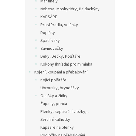
Mantinely
Nebesa, Moskytiéry, Baldachýny
KAPSÁŘE
Prostěradla, volánky
Doplňky
Spací vaky
Zavinovačky
Deky, Dečky, Polštáře
Kokony (hnízda) pro miminka
Kojení, koupání a přebalování
Kojící polštáře
Ubrousky, bryndáčky
Osušky a žíňky
Župany, ponča
Plenky, separační vložky,...
Svrchní kalhotky
Kapsáře na plenky
Podložky na přebalování