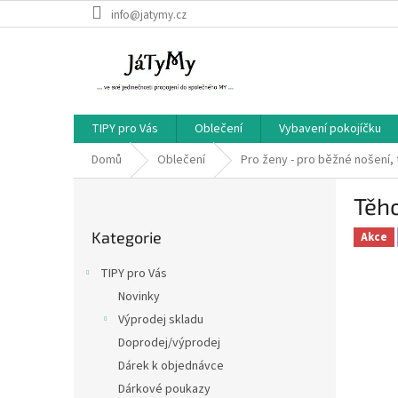
Přejít
info@jatymy.cz
na
obsah
TIPY pro Vás
Oblečení
Vybavení pokojíčku
Domů
Oblečení
Pro ženy - pro běžné nošení, 
P
Těho
o
Přeskočit
s
Kategorie
kategorie
Akce
t
r
TIPY pro Vás
a
Novinky
n
Výprodej skladu
n
í
Doprodej/výprodej
p
Dárek k objednávce
a
Dárkové poukazy