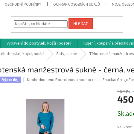
OBCHODNÍ PODMÍNKY
OCHRANA OSOBNÍCH ÚDAJŮ
MOJE OBJED
HLEDAT
Vybavení do postýlek, košů i postelí
Kojení, koupání a přebalován
těhotenské, kojící, nosící
Šaty, sukně
Těhotenská manžestrová 
tenská manžestrová sukně - černá, ve
Průměrné
Neohodnoceno
Podrobnosti hodnocení
Značka:
Gregx Fa
Výprodej
hodnocení
produktu
494 Kč
je
450
0,0
z
Měrná
Sklad
5
cena:
hvězdiček.
Velikost