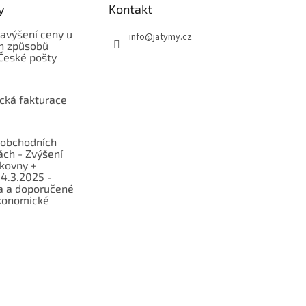
y
Kontakt
avýšení ceny u
info
@
jatymy.cz
h způsobů
České pošty
ická fakturace
obchodních
ch - Zvýšení
lkovny +
 4.3.2025 -
a a doporučené
konomické