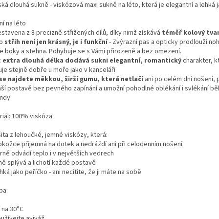
ká dlouhá sukně - viskózová maxi sukně na léto, která je elegantní a lehká 
ní na léto
estavena z 8 precizně střižených dílů, díky nimž získává
téměř kolový tva
to
střih není jen krásný, je i funkční
- Zvýrazní pas a opticky prodlouží no
je boky a stehna. Pohybuje se s Vámi přirozeně a bez omezení.
c
extra dlouhá délka dodává sukni elegantní, romantický
charakter, k
uje stejně dobře u moře jako v kanceláři
se najdete měkkou, širší gumu, která netlačí
ani po celém dni nošení, 
aší postavě bez pevného zapínání a umožní pohodlné oblékání i svlékání b
ndy
riál: 100% viskóza
ita z lehoučké, jemné viskózy, která:
okožce příjemná na dotek a nedráždí ani při celodenním nošení
rně odvádí teplo i v největších vedrech
ně splývá a lichotí každé postavě
hká jako peříčko - ani necítíte, že ji máte na sobě
ba:
 na 30°C
užívejte aviváž