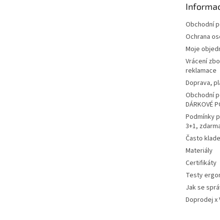
Informac
í
Obchodní 
Ochrana os
Moje objed
Vrácení zbo
reklamace
Doprava, pl
Obchodní p
DÁRKOVÉ P
Podmínky p
3+1, zdarm
Často klad
Materiály
Certifikáty
Testy ergo
Jak se sprá
Doprodej x