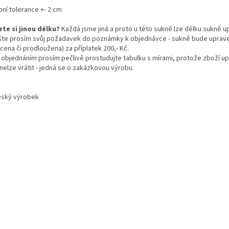
bní tolerance +- 2 cm
ete si jinou délku?
Každá jsme jiná a proto u této sukně lze délku sukně up
šte prosím svůj požadavek do poznámky k objednávce - sukně bude uprave
cena či prodloužena) za příplatek 200,- Kč.
 objednáním prosím pečlivě prostudujte tabulku s mírami, protože zboží u
 nelze vrátit - jedná se o zakázkovou výrobu.