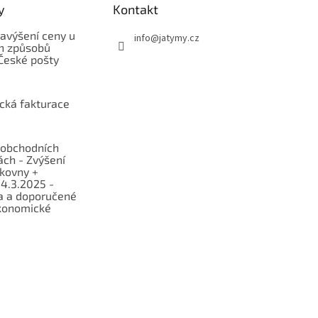
y
Kontakt
avýšení ceny u
info
@
jatymy.cz
h způsobů
České pošty
ická fakturace
obchodních
ch - Zvýšení
lkovny +
 4.3.2025 -
a a doporučené
konomické