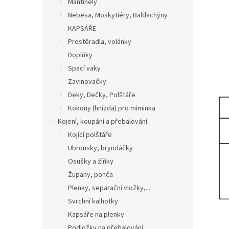
Mantinely
Nebesa, Moskytiéry, Baldachýny
KAPSÁŘE
Prostěradla, volánky
Doplňky
Spací vaky
Zavinovačky
Deky, Dečky, Polštáře
Kokony (hnízda) pro miminka
Kojení, koupání a přebalování
Kojící polštáře
Ubrousky, bryndáčky
Osušky a žíňky
Župany, ponča
Plenky, separační vložky,...
Svrchní kalhotky
Kapsáře na plenky
Podložky na přebalování