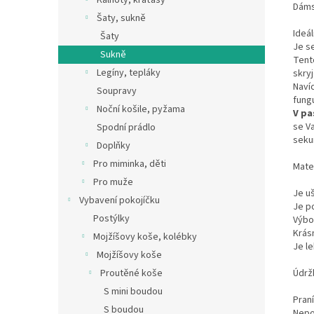
Kalhoty, kraťasy
Dáms
Šaty, sukně
Ideál
Šaty
Je s
Sukně
Ten
Legíny, tepláky
skry
Naví
Soupravy
fung
Noční košile, pyžama
V pa
se V
Spodní prádlo
seku
Doplňky
Pro miminka, děti
Mate
Pro muže
Je uš
Vybavení pokojíčku
Je p
Postýlky
Výbo
Krás
Mojžíšovy koše, kolébky
Je le
Mojžíšovy koše
Údrž
Proutěné koše
S mini boudou
Praní
S boudou
Nepo