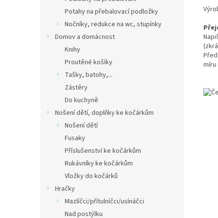
Výro
Potahy na přebalovací podložky
Nočníky, redukce na wc, stupínky
Přej
Napi
Domov a domácnost
(zkrá
Knihy
Před
Proutěné košíky
míru
Tašky, batohy,...
Zástěry
Do kuchyně
Nošení dětí, doplňky ke kočárkům
Nošení dětí
Fusaky
Příslušenství ke kočárkům
Rukávníky ke kočárkům
Vložky do kočárků
Hračky
Mazlíčci/přítulníčci/usínáčci
Nad postýlku