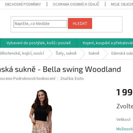
OBCHODNÍ PODMÍNKY
OCHRANA OSOBNÍCH ÚDAJŮ
MOJE OBJED
HLEDAT
Vybavení do postýlek, košů i postelí
Kojení, koupání a přebalován
těhotenské, kojící, nosící
Šaty, sukně
Sukně
Dámská sukn
ská sukně - Bella swing Woodland
né
noceno
Podrobnosti hodnocení
Značka:
Esito
ní
1 99
u
Měrná
Zvolt
cena:
ek.
Velikost
Možnosti