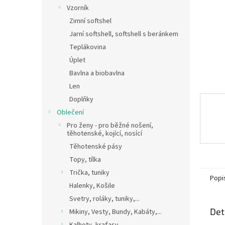
n
Vzorník
e
Zimní softshel
l
Jarní softshell, softshell s beránkem
Teplákovina
Úplet
Bavlna a biobavlna
Len
Doplňky
Oblečení
Pro ženy - pro běžné nošení,
těhotenské, kojící, nosící
Těhotenské pásy
Topy, tílka
Trička, tuniky
Popi
Halenky, Košile
Svetry, roláky, tuniky,...
Det
Mikiny, Vesty, Bundy, Kabáty,...