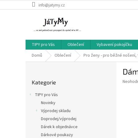
Přejít
info@jatymy.cz
na
obsah
TIPY pro Vás
Oblečení
Vybavení pokojíčku
Domů
Oblečení
Pro ženy - pro běžné nošení, 
P
Dám
o
Přeskočit
s
Průměr
Neohod
Kategorie
kategorie
t
hodnoce
r
produkt
TIPY pro Vás
a
je
Novinky
0,0
n
z
Výprodej skladu
n
5
í
Doprodej/výprodej
hvězdič
p
Dárek k objednávce
a
Dárkové poukazy