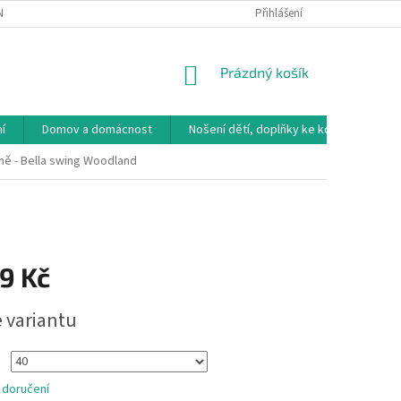
NÁVKA
VRÁCENÍ ZBOŽÍ, VÝMĚNA, REKLAMACE
Přihlášení
DOPRAVA, PLATBY A B
NÁKUPNÍ
Prázdný košík
KOŠÍK
í
Domov a domácnost
Nošení dětí, doplňky ke kočárkům
ě - Bella swing Woodland
9 Kč
e variantu
 doručení