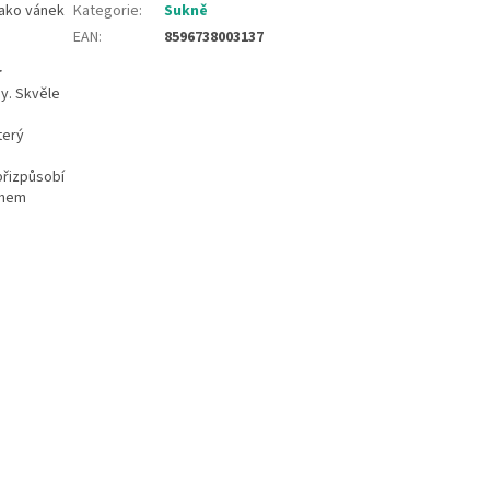
jako vánek
Kategorie
:
Sukně
EAN
:
8596738003137
r
hy. Skvěle
terý
přizpůsobí
ěhem