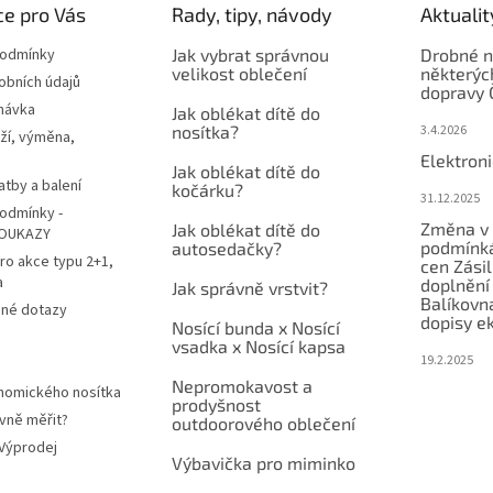
e pro Vás
Rady, tipy, návody
Aktualit
podmínky
Jak vybrat správnou
Drobné n
velikost oblečení
některýc
obních údajů
dopravy 
návka
Jak oblékat dítě do
nosítka?
3.4.2026
ží, výměna,
Elektron
Jak oblékat dítě do
atby a balení
kočárku?
31.12.2025
odmínky -
Změna v 
Jak oblékat dítě do
OUKAZY
podmínká
autosedačky?
ro akce typu 2+1,
cen Zási
a
doplnění
Jak správně vrstvit?
Balíkovn
ené dotazy
dopisy e
Nosící bunda x Nosící
vsadka x Nosící kapsa
19.2.2025
Nepromokavost a
nomického nosítka
prodyšnost
vně měřit?
outdoorového oblečení
 Výprodej
Výbavička pro miminko