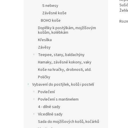
Suši
S nebesy
Žehle
Závěsné koše
BOHO koše
Rozm
Doplňky k postýlkám, mojžíšovým
košům, kolébkám
Křesílka
Závěsy
Teepee, stany, baldachýny
Hamaky, závěsné kokony, vaky
Koše na hračky, drobnosti, atd.
Poličky
Vybavení do postýlek, košů i postelí
Povlečení
Povlečení s mantinelem
4 - dílné sady
Vícedílné sady
Sada do mojžíšových košů, kočárků