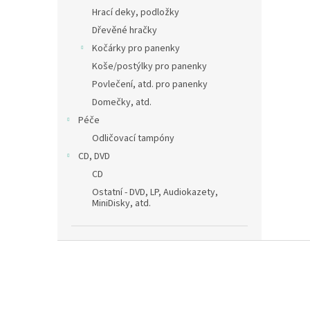
Hrací deky, podložky
Dřevěné hračky
Kočárky pro panenky
Koše/postýlky pro panenky
Povlečení, atd. pro panenky
Domečky, atd.
Péče
Odličovací tampóny
CD, DVD
CD
Ostatní - DVD, LP, Audiokazety,
MiniDisky, atd.
Z
á
p
a
t