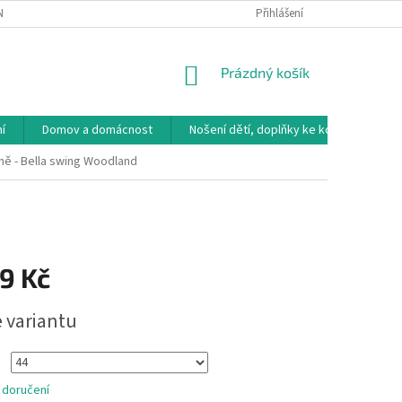
NÁVKA
VRÁCENÍ ZBOŽÍ, VÝMĚNA, REKLAMACE
Přihlášení
DOPRAVA, PLATBY A B
NÁKUPNÍ
Prázdný košík
KOŠÍK
í
Domov a domácnost
Nošení dětí, doplňky ke kočárkům
ě - Bella swing Woodland
9 Kč
e variantu
 doručení