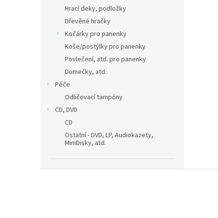
Hrací deky, podložky
Dřevěné hračky
Kočárky pro panenky
Koše/postýlky pro panenky
Povlečení, atd. pro panenky
Domečky, atd.
Péče
Odličovací tampóny
CD, DVD
CD
Ostatní - DVD, LP, Audiokazety,
MiniDisky, atd.
Z
á
p
a
t