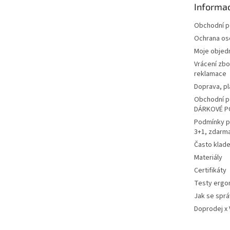
Informac
í
Obchodní 
Ochrana os
Moje objed
Vrácení zbo
reklamace
Doprava, pl
Obchodní p
DÁRKOVÉ P
Podmínky p
3+1, zdarm
Často klad
Materiály
Certifikáty
Testy ergo
Jak se sprá
Doprodej x