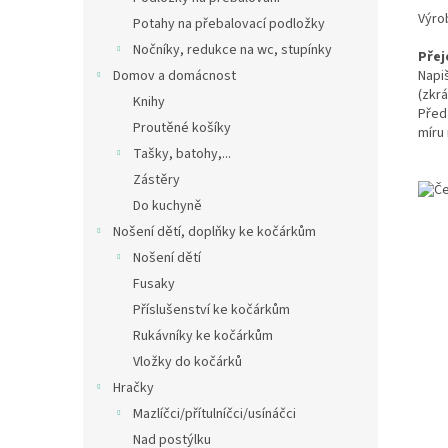
Výro
Potahy na přebalovací podložky
Nočníky, redukce na wc, stupínky
Přej
Napi
Domov a domácnost
(zkrá
Knihy
Před
Proutěné košíky
míru
Tašky, batohy,...
Zástěry
Do kuchyně
Nošení dětí, doplňky ke kočárkům
Nošení dětí
Fusaky
Příslušenství ke kočárkům
Rukávníky ke kočárkům
Vložky do kočárků
Hračky
Mazlíčci/přítulníčci/usínáčci
Nad postýlku