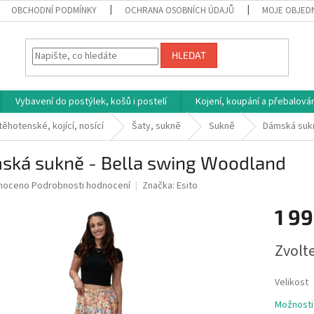
OBCHODNÍ PODMÍNKY
OCHRANA OSOBNÍCH ÚDAJŮ
MOJE OBJED
HLEDAT
Vybavení do postýlek, košů i postelí
Kojení, koupání a přebalován
těhotenské, kojící, nosící
Šaty, sukně
Sukně
Dámská sukn
ská sukně - Bella swing Woodland
né
noceno
Podrobnosti hodnocení
Značka:
Esito
ní
1 99
u
Měrná
Zvolt
cena:
ek.
Velikost
Možnosti