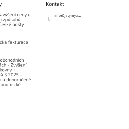
y
Kontakt
avýšení ceny u
info
@
jatymy.cz
h způsobů
České pošty
ická fakturace
obchodních
ch - Zvýšení
lkovny +
 4.3.2025 -
a a doporučené
konomické