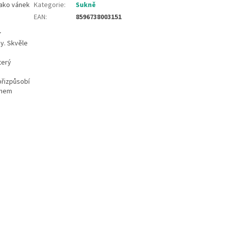
jako vánek
Kategorie
:
Sukně
EAN
:
8596738003151
r
hy. Skvěle
terý
přizpůsobí
ěhem