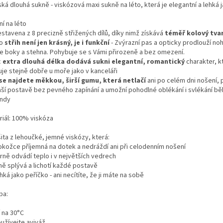
ká dlouhá sukně - viskózová maxi sukně na léto, která je elegantní a lehká 
ní na léto
estavena z 8 precizně střižených dílů, díky nimž získává
téměř kolový tva
to
střih není jen krásný, je i funkční
- Zvýrazní pas a opticky prodlouží no
je boky a stehna. Pohybuje se s Vámi přirozeně a bez omezení.
c
extra dlouhá délka dodává sukni elegantní, romantický
charakter, k
uje stejně dobře u moře jako v kanceláři
se najdete měkkou, širší gumu, která netlačí
ani po celém dni nošení, 
aší postavě bez pevného zapínání a umožní pohodlné oblékání i svlékání b
ndy
riál: 100% viskóza
ita z lehoučké, jemné viskózy, která:
okožce příjemná na dotek a nedráždí ani při celodenním nošení
rně odvádí teplo i v největších vedrech
ně splývá a lichotí každé postavě
hká jako peříčko - ani necítíte, že ji máte na sobě
ba:
 na 30°C
užívejte aviváž