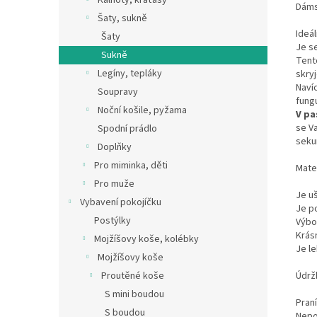
Kalhoty, kraťasy
Dáms
Šaty, sukně
Ideál
Šaty
Je s
Sukně
Ten
Legíny, tepláky
skry
Naví
Soupravy
fung
Noční košile, pyžama
V pa
se V
Spodní prádlo
seku
Doplňky
Pro miminka, děti
Mate
Pro muže
Je uš
Vybavení pokojíčku
Je p
Postýlky
Výbo
Krás
Mojžíšovy koše, kolébky
Je le
Mojžíšovy koše
Údrž
Proutěné koše
S mini boudou
Praní
S boudou
Nepo