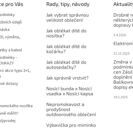
e pro Vás
Rady, tipy, návody
Aktualit
podmínky
Jak vybrat správnou
Drobné n
velikost oblečení
některýc
obních údajů
dopravy 
návka
Jak oblékat dítě do
nosítka?
3.4.2026
ží, výměna,
Elektron
Jak oblékat dítě do
atby a balení
kočárku?
31.12.2025
odmínky -
Změna v 
Jak oblékat dítě do
OUKAZY
podmínká
autosedačky?
ro akce typu 2+1,
cen Zási
a
doplnění
Jak správně vrstvit?
Balíkovn
ené dotazy
dopisy e
Nosící bunda x Nosící
vsadka x Nosící kapsa
19.2.2025
Nepromokavost a
nomického nosítka
prodyšnost
vně měřit?
outdoorového oblečení
 Výprodej
Výbavička pro miminko