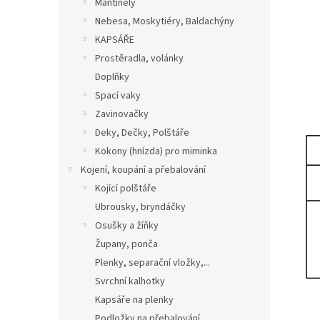
Mantinely
Nebesa, Moskytiéry, Baldachýny
KAPSÁŘE
Prostěradla, volánky
Doplňky
Spací vaky
Zavinovačky
Deky, Dečky, Polštáře
Kokony (hnízda) pro miminka
Kojení, koupání a přebalování
Kojící polštáře
Ubrousky, bryndáčky
Osušky a žíňky
Župany, ponča
Plenky, separační vložky,...
Svrchní kalhotky
Kapsáře na plenky
Podložky na přebalování