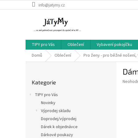
Přejít
info@jatymy.cz
na
obsah
TIPY pro Vás
Oblečení
Vybavení pokojíčku
Domů
Oblečení
Pro ženy - pro běžné nošení, 
P
Dám
o
Přeskočit
s
Průměr
Neohod
Kategorie
kategorie
t
hodnoce
r
produkt
TIPY pro Vás
a
je
Novinky
0,0
n
z
Výprodej skladu
n
5
í
Doprodej/výprodej
hvězdič
p
Dárek k objednávce
a
Dárkové poukazy