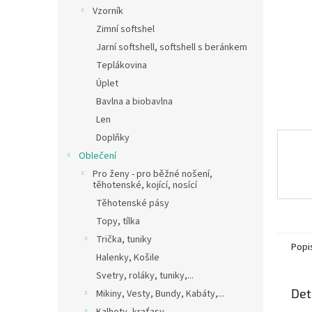
n
Vzorník
e
Zimní softshel
l
Jarní softshell, softshell s beránkem
Teplákovina
Úplet
Bavlna a biobavlna
Len
Doplňky
Oblečení
Pro ženy - pro běžné nošení,
těhotenské, kojící, nosící
Těhotenské pásy
Topy, tílka
Trička, tuniky
Popi
Halenky, Košile
Svetry, roláky, tuniky,...
Det
Mikiny, Vesty, Bundy, Kabáty,...