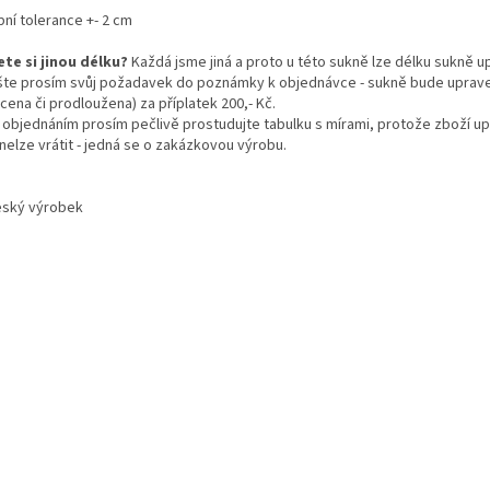
bní tolerance +- 2 cm
ete si jinou délku?
Každá jsme jiná a proto u této sukně lze délku sukně up
šte prosím svůj požadavek do poznámky k objednávce - sukně bude uprave
cena či prodloužena) za příplatek 200,- Kč.
 objednáním prosím pečlivě prostudujte tabulku s mírami, protože zboží u
 nelze vrátit - jedná se o zakázkovou výrobu.