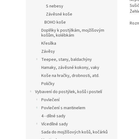
Suši
S nebesy
Žehle
Závěsné koše
BOHO koše
Rozm
Doplňky k postýlkám, mojžíšovým
košům, kolébkám
Křesílka
Závěsy
Teepee, stany, baldachýny
Hamaky, závěsné kokony, vaky
Koše na hračky, drobnosti, atd.
Poličky
Vybavení do postýlek, košů i postelí
Povlečení
Povlečení s mantinelem
4 - dílné sady
Vícedílné sady
Sada do mojžíšových košů, kočárků