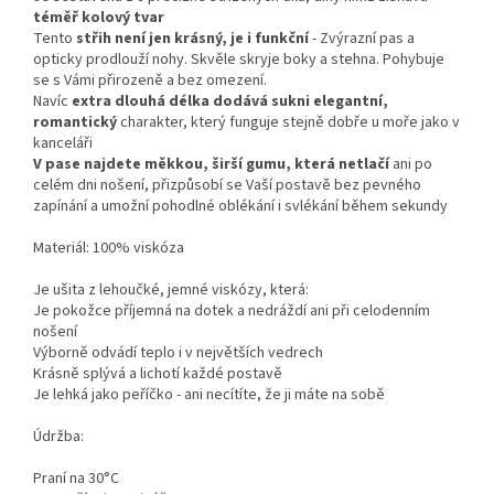
téměř kolový tvar
Tento
střih není jen krásný, je i funkční
- Zvýrazní pas a
opticky prodlouží nohy. Skvěle skryje boky a stehna. Pohybuje
se s Vámi přirozeně a bez omezení.
Navíc
extra dlouhá délka dodává sukni elegantní,
romantický
charakter, který funguje stejně dobře u moře jako v
kanceláři
V pase najdete měkkou, širší gumu, která netlačí
ani po
celém dni nošení, přizpůsobí se Vaší postavě bez pevného
zapínání a umožní pohodlné oblékání i svlékání během sekundy
Materiál: 100% viskóza
Je ušita z lehoučké, jemné viskózy, která:
Je pokožce příjemná na dotek a nedráždí ani při celodenním
nošení
Výborně odvádí teplo i v největších vedrech
Krásně splývá a lichotí každé postavě
Je lehká jako peříčko - ani necítíte, že ji máte na sobě
Údržba:
Praní na 30°C