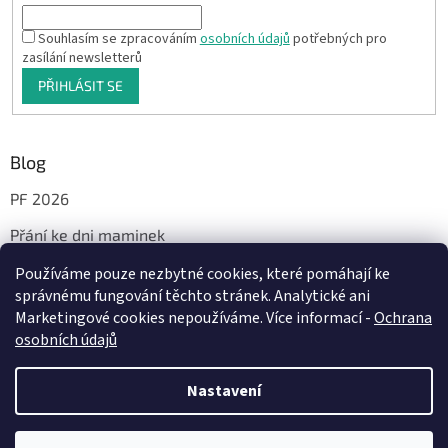
Souhlasím se zpracováním
osobních údajů
potřebných pro
zasílání newsletterů
PŘIHLÁSIT SE
Blog
PF 2026
Přání ke dni maminek
Používáme pouze nezbytné cookies, které pomáhají ke
správnému fungování těchto stránek. Analytické ani
Facebook
Marketingové cookies nepoužíváme. Více informací -
Ochrana
osobních údajů
Nastavení
Vytvořil Shoptet
Milí, od 29.7. do 14.8.2026 bude probíhat dovolená. Vaše objednávky a