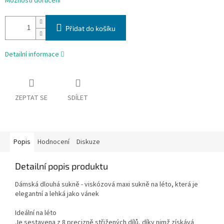
Možnosti doručení
Přidat do košíku
Detailní informace
ZEPTAT SE
SDÍLET
Popis
Hodnocení
Diskuze
Detailní popis produktu
Dámská dlouhá sukně - viskózová maxi sukně na léto, která je
elegantní a lehká jako vánek
Ideální na léto
Je sestavena z 8 precizně střižených dílů, díky nimž získává