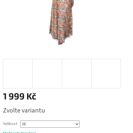
1 999 Kč
Měrná
Zvolte variantu
cena:
Velikost