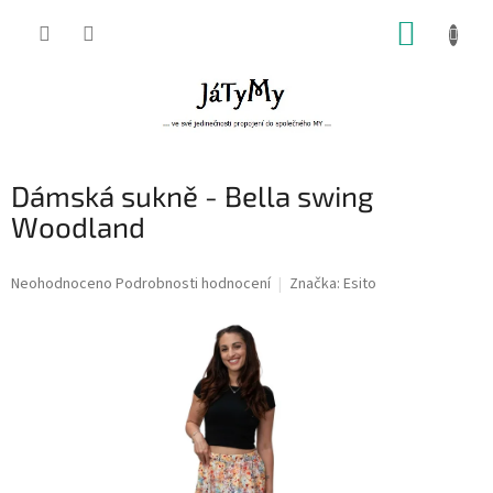
Přejít
NÁKUP
na
obsah
KOŠÍK
Dámská sukně - Bella swing
Woodland
Průměrné
Neohodnoceno
Podrobnosti hodnocení
Značka:
Esito
hodnocení
produktu
je
0,0
z
5
hvězdiček.