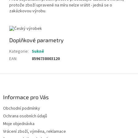
protože zboží upravené na míru nelze vrátit - jedná se o
zakázkovou výrobu.
Doplňkové parametry
Kategorie
:
Sukně
EAN
:
8596738003120
Z
á
p
a
Informace pro Vás
t
Obchodní podmínky
í
Ochrana osobních údajů
Moje objednávka
Vrácení zboží, výměna, reklamace