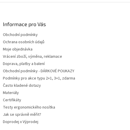
Z
á
p
a
Informace pro Vás
t
Obchodní podmínky
í
Ochrana osobních údajů
Moje objednávka
Vrácení zboží, výměna, reklamace
Doprava, platby a balení
Obchodní podmínky - DÁRKOVÉ POUKAZY
Podmínky pro akce typu 2+1, 3+1, zdarma
Často kladené dotazy
Materiály
Certifikáty
Testy ergonomického nosítka
Jak se správně měřit?
Doprodej x Výprodej