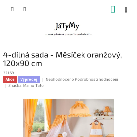
Přejít
NÁKUP
na
obsah
KOŠÍK
4-dílná sada - Měsíček oranžový,
120x90 cm
22169
Průměrné
Neohodnoceno
Podrobnosti hodnocení
Akce
Výprodej
hodnocení
Značka:
Mamo Tato
produktu
je
0,0
z
5
hvězdiček.