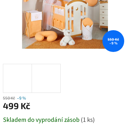
550 Kč
–9 %
550 Kč
–9 %
499 Kč
Měrná
Skladem do vyprodání zásob
(1 ks)
cena: