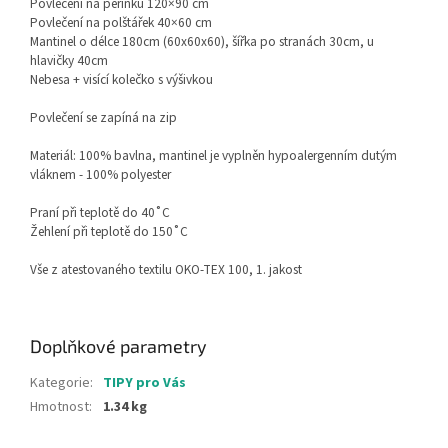
Povlečení na peřinku 120×90 cm
Povlečení na polštářek 40×60 cm
Mantinel o délce 180cm (60x60x60), šířka po stranách 30cm, u
hlavičky 40cm
Nebesa + visící kolečko s výšivkou
Povlečení se zapíná na zip
Materiál: 100% bavlna, mantinel je vyplněn hypoalergenním dutým
vláknem - 100% polyester
Praní při teplotě do 40˚C
Žehlení při teplotě do 150˚C
Vše z atestovaného textilu OKO-TEX 100, 1. jakost
Doplňkové parametry
Kategorie
:
TIPY pro Vás
Hmotnost
:
1.34 kg