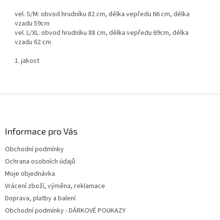
vel. S/M: obvod hrudníku 82 cm, délka vepředu 66 cm, délka
vzadu 59cm
vel. L/XL: obvod hrudníku 88 cm, délka vepředu 69cm, délka
vzadu 62 cm
1. jakost
Z
á
p
a
Informace pro Vás
t
Obchodní podmínky
í
Ochrana osobních údajů
Moje objednávka
Vrácení zboží, výměna, reklamace
Doprava, platby a balení
Obchodní podmínky - DÁRKOVÉ POUKAZY