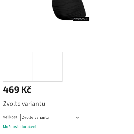
469 Kč
Měrná
Zvolte variantu
cena:
Velikost
Možnosti doručení