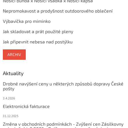
Nosící bunda x Nosící vsadka x Nosící kapsa
Nepromokavost a prodyšnost outdoorového oblečení
Výbavička pro miminko
Jak skladovat a prát použité pleny
Jak připevnit nebesa nad postýlku
ARCHIV
Aktuality
Drobné navýšení ceny u některých způsobů dopravy České
pošty
3.4.2026
Elektronická fakturace
31.12.2025
Změna v obchodních podmínkách - Zvýšení cen Zásilkovny