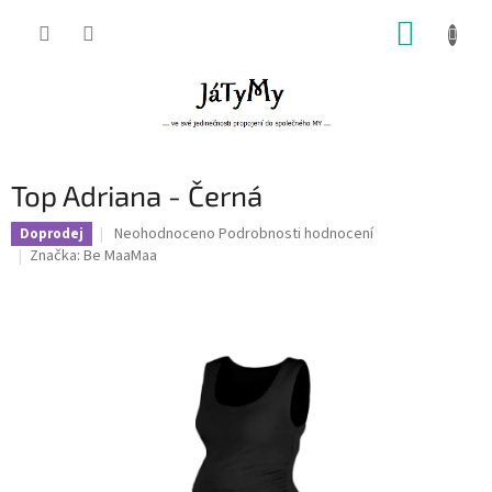
Přejít
NÁKUP
na
obsah
KOŠÍK
Top Adriana - Černá
Průměrné
Neohodnoceno
Podrobnosti hodnocení
Doprodej
hodnocení
Značka:
Be MaaMaa
produktu
je
0,0
z
5
hvězdiček.