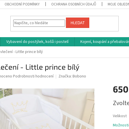
OBCHODNÍ PODMÍNKY
OCHRANA OSOBNÍCH ÚDAJŮ
MOJE OBJED
HLEDAT
Vybavení do postýlek, košů i postelí
Kojení, koupání a přebalován
vlečení - Little prince bílý
ečení - Little prince bílý
né
noceno
Podrobnosti hodnocení
Značka:
Bobono
ní
650
u
Měrná
Zvolt
cena:
ek.
Velikost
Možnosti