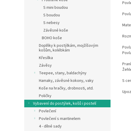
Proutěné koše
Povl
S mini boudou
Povla
S boudou
S nebesy
Mate
Závěsné koše
Rozm
BOHO koše
Doplňky k postýlkám, mojžíšovým
Povl
košům, kolébkám
Povl
Křesílka
Pran
Závěsy
Žehl
Teepee, stany, baldachýny
S ce
Hamaky, závěsné kokony, vaky
Koše na hračky, drobnosti, atd.
Upoz
Poličky
Vybavení do postýlek, košů i postelí
Povlečení
Povlečení s mantinelem
4 - dílné sady