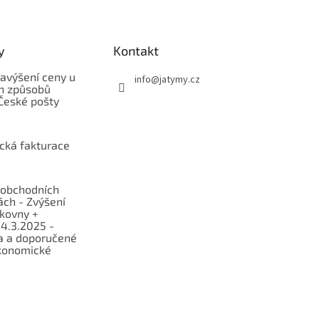
y
Kontakt
avýšení ceny u
info
@
jatymy.cz
h způsobů
České pošty
ická fakturace
obchodních
ch - Zvýšení
lkovny +
 4.3.2025 -
a a doporučené
konomické