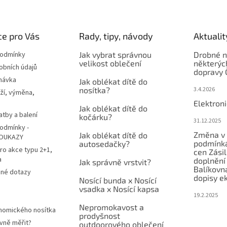
e pro Vás
Rady, tipy, návody
Aktualit
podmínky
Jak vybrat správnou
Drobné n
velikost oblečení
některýc
obních údajů
dopravy 
návka
Jak oblékat dítě do
nosítka?
3.4.2026
ží, výměna,
Elektron
Jak oblékat dítě do
atby a balení
kočárku?
31.12.2025
odmínky -
Změna v 
Jak oblékat dítě do
OUKAZY
podmínká
autosedačky?
ro akce typu 2+1,
cen Zási
a
doplnění
Jak správně vrstvit?
Balíkovn
ené dotazy
dopisy e
Nosící bunda x Nosící
vsadka x Nosící kapsa
19.2.2025
Nepromokavost a
nomického nosítka
prodyšnost
vně měřit?
outdoorového oblečení