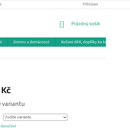
NÁVKA
VRÁCENÍ ZBOŽÍ, VÝMĚNA, REKLAMACE
Přihlášení
DOPRAVA, PLATBY A B
NÁKUPNÍ
Prázdný košík
KOŠÍK
í
Domov a domácnost
Nošení dětí, doplňky ke kočárkům
 Kč
e variantu
 doručení