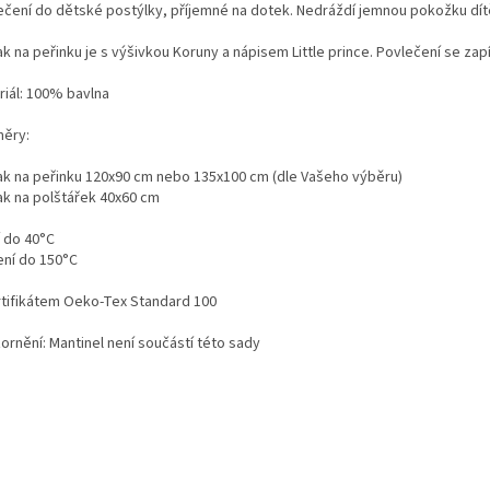
ečení do dětské postýlky, příjemné na dotek. Nedráždí jemnou pokožku dít
k na peřinku je s výšivkou Koruny a nápisem Little prince. Povlečení se zapí
riál: 100% bavlna
ěry:
ak na peřinku 120x90 cm nebo 135x100 cm (dle Vašeho výběru)
ak na polštářek 40x60 cm
í do 40°C
ení do 150°C
rtifikátem Oeko-Tex Standard 100
ornění: Mantinel není součástí této sady