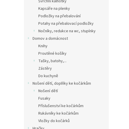
Svrchní kalhotky
Kapsáře na plenky
Podložky na přebalování
Potahy na přebalovací podložky
Nočníky, redukce na wc, stupínky
Domov a domácnost
Knihy
Proutěné košíky
Tašky, batohy,...
Zástěry
Do kuchyně
Nošení dětí, doplňky ke kočárkům
Nošení dětí
Fusaky
Příslušenství ke kočárkům
Rukávníky ke kočárkům
Vložky do kočárků
Hračky