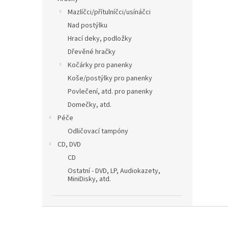
Mazlíčci/přítulníčci/usínáčci
Nad postýlku
Hrací deky, podložky
Dřevěné hračky
Kočárky pro panenky
Koše/postýlky pro panenky
Povlečení, atd. pro panenky
Domečky, atd.
Péče
Odličovací tampóny
CD, DVD
CD
Ostatní - DVD, LP, Audiokazety,
MiniDisky, atd.
Z
á