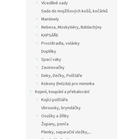
Vícedílné sady
Sada do mojžíšových košů, kočárků
Mantinely
Nebesa, Moskytiéry, Baldachýny
KAPSÁŘE
Prostěradla, volánky
Doplňky
Spací vaky
Zavinovačky
Deky, Dečky, Polštáře
Kokony (hnízda) pro miminka
Kojení, koupání a přebalování
Kojící polštáře
Ubrousky, bryndáčky
Osušky a žíňky
Župany, ponča
Plenky, separační vložky,...