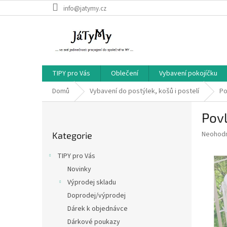
Přejít
info@jatymy.cz
na
obsah
TIPY pro Vás
Oblečení
Vybavení pokojíčku
Domů
Vybavení do postýlek, košů i postelí
Po
P
Povl
o
Přeskočit
s
Průměr
Neohod
Kategorie
kategorie
t
hodnoce
r
produkt
TIPY pro Vás
a
je
Novinky
0,0
n
z
Výprodej skladu
n
5
í
Doprodej/výprodej
hvězdič
p
Dárek k objednávce
a
Dárkové poukazy