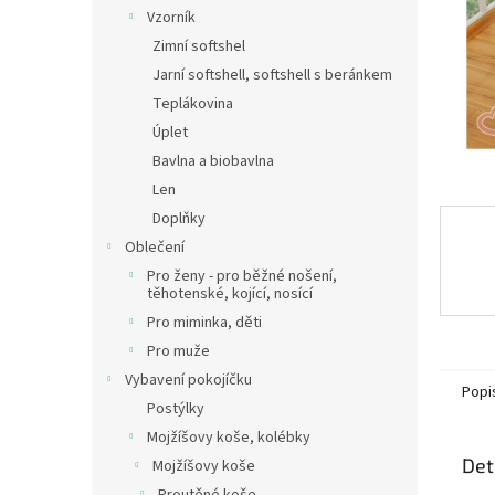
n
Vzorník
e
Zimní softshel
l
Jarní softshell, softshell s beránkem
Teplákovina
Úplet
Bavlna a biobavlna
Len
Doplňky
Oblečení
Pro ženy - pro běžné nošení,
těhotenské, kojící, nosící
Pro miminka, děti
Pro muže
Vybavení pokojíčku
Popi
Postýlky
Mojžíšovy koše, kolébky
Det
Mojžíšovy koše