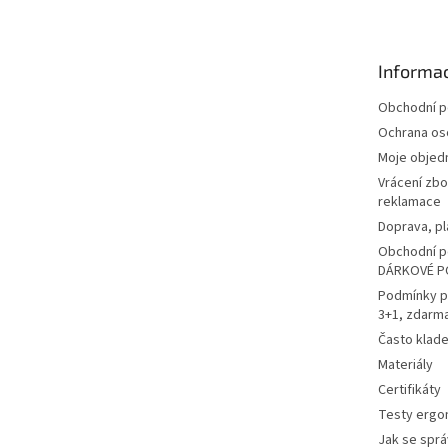
p
a
t
Informac
í
Obchodní 
Ochrana os
Moje objed
Vrácení zbo
reklamace
Doprava, pl
Obchodní p
DÁRKOVÉ P
Podmínky p
3+1, zdarm
Často klad
Materiály
Certifikáty
Testy ergo
Jak se sprá