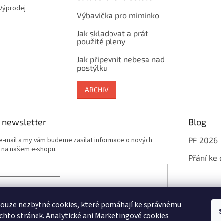
 Výprodej
Výbavička pro miminko
Jak skladovat a prát
použité pleny
Jak připevnit nebesa nad
postýlku
ARCHIV
 newsletter
Blog
 e-mail a my vám budeme zasílat informace o nových
PF 2026
 na našem e-shopu.
Přání ke
sím se zpracováním
osobních údajů
potřebných pro
newsletterů
ouze nezbytné cookies, které pomáhají ke správnému
chto stránek. Analytické ani Marketingové cookies
ÁSIT SE