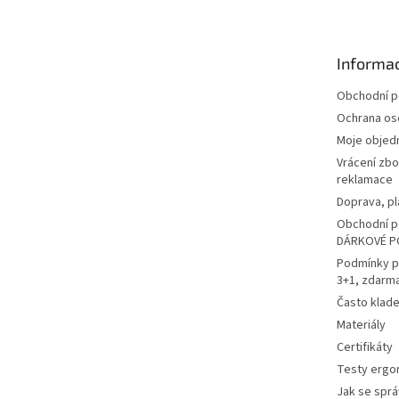
p
a
t
Informac
í
Obchodní 
Ochrana os
Moje objed
Vrácení zbo
reklamace
Doprava, pl
Obchodní p
DÁRKOVÉ P
Podmínky p
3+1, zdarm
Často klad
Materiály
Certifikáty
Testy ergo
Jak se sprá