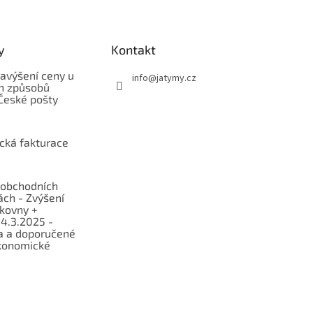
y
Kontakt
avýšení ceny u
info
@
jatymy.cz
h způsobů
České pošty
ická fakturace
obchodních
ch - Zvýšení
lkovny +
 4.3.2025 -
a a doporučené
konomické