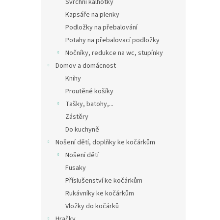
Svrchní kalhotky
Kapsáře na plenky
Podložky na přebalování
Potahy na přebalovací podložky
Nočníky, redukce na wc, stupínky
Domov a domácnost
Knihy
Proutěné košíky
Tašky, batohy,...
Zástěry
Do kuchyně
Nošení dětí, doplňky ke kočárkům
Nošení dětí
Fusaky
Příslušenství ke kočárkům
Rukávníky ke kočárkům
Vložky do kočárků
Hračky