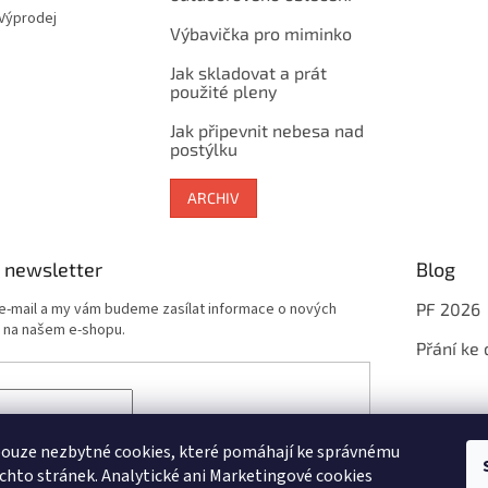
 Výprodej
Výbavička pro miminko
Jak skladovat a prát
použité pleny
Jak připevnit nebesa nad
postýlku
ARCHIV
 newsletter
Blog
 e-mail a my vám budeme zasílat informace o nových
PF 2026
 na našem e-shopu.
Přání ke
sím se zpracováním
osobních údajů
potřebných pro
newsletterů
ouze nezbytné cookies, které pomáhají ke správnému
chto stránek. Analytické ani Marketingové cookies
ÁSIT SE