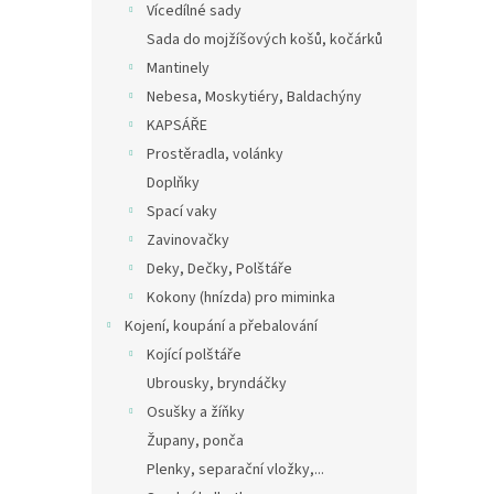
Vícedílné sady
Sada do mojžíšových košů, kočárků
Mantinely
Nebesa, Moskytiéry, Baldachýny
KAPSÁŘE
Prostěradla, volánky
Doplňky
Spací vaky
Zavinovačky
Deky, Dečky, Polštáře
Kokony (hnízda) pro miminka
Kojení, koupání a přebalování
Kojící polštáře
Ubrousky, bryndáčky
Osušky a žíňky
Župany, ponča
Plenky, separační vložky,...