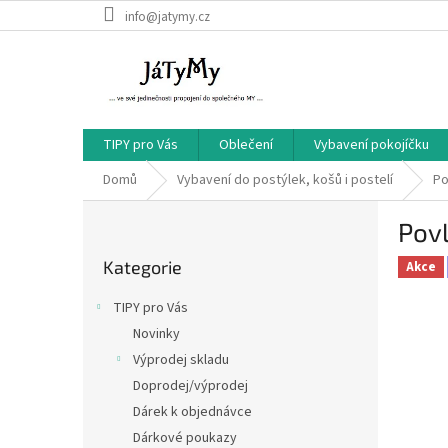
Přejít
info@jatymy.cz
na
obsah
TIPY pro Vás
Oblečení
Vybavení pokojíčku
Domů
Vybavení do postýlek, košů i postelí
Po
P
Povl
o
Přeskočit
s
Kategorie
kategorie
Akce
t
r
TIPY pro Vás
a
Novinky
n
Výprodej skladu
n
í
Doprodej/výprodej
p
Dárek k objednávce
a
Dárkové poukazy