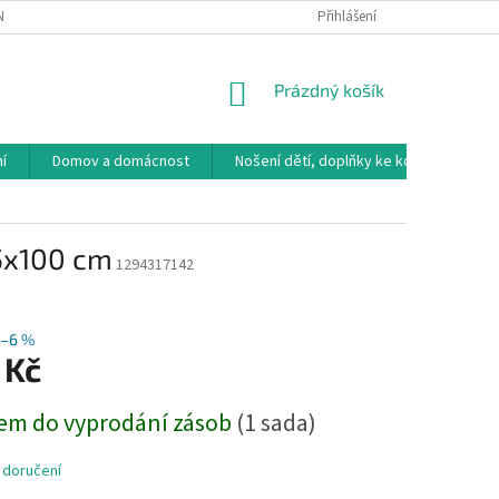
NÁVKA
VRÁCENÍ ZBOŽÍ, VÝMĚNA, REKLAMACE
Přihlášení
DOPRAVA, PLATBY A B
NÁKUPNÍ
Prázdný košík
KOŠÍK
í
Domov a domácnost
Nošení dětí, doplňky ke kočárkům
35x100 cm
1294317142
o
–6 %
 Kč
em do vyprodání zásob
(1 sada)
 doručení