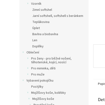
n
Vzorník
e
Zimní softshel
l
Jarní softshell, softshell s beránkem
Teplákovina
Úplet
Bavlna a biobavlna
Len
Doplňky
Oblečení
Pro ženy - pro běžné nošení,
těhotenské, kojící, nosící
Pro miminka, děti
Pro muže
Vybavení pokojíčku
Popi
Postýlky
Mojžíšovy koše, kolébky
Mojžíšovy koše
Det