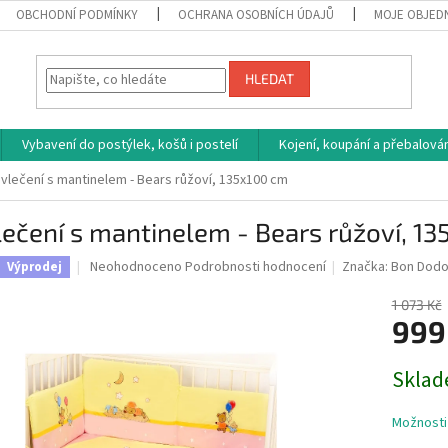
OBCHODNÍ PODMÍNKY
OCHRANA OSOBNÍCH ÚDAJŮ
MOJE OBJED
HLEDAT
Vybavení do postýlek, košů i postelí
Kojení, koupání a přebalován
vlečení s mantinelem - Bears růžoví, 135x100 cm
ečení s mantinelem - Bears růžoví, 1
Průměrné
Neohodnoceno
Podrobnosti hodnocení
Značka:
Bon Dod
Výprodej
hodnocení
produktu
1 073 Kč
je
999
0,0
z
Měrná
Sklad
5
cena:
hvězdiček.
Možnosti