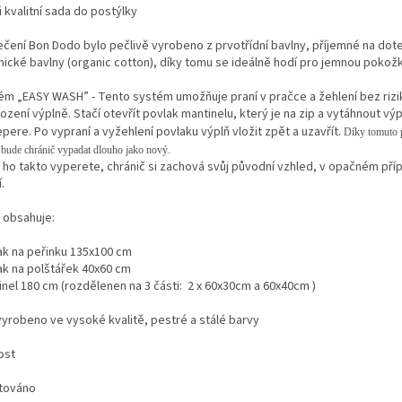
 kvalitní sada do postýlky
ečení Bon Dodo bylo pečlivě vyrobeno z prvotřídní bavlny, příjemné na dote
nické bavlny (organic cotton), díky tomu se ideálně hodí pro jemnou pokožk
ém „EASY WASH” - Tento systém umožňuje praní v pračce a žehlení bez rizi
zení výplně. Stačí otevřít povlak mantinelu, který je na zip a vytáhnout výp
pere. Po vypraní a vyžehlení povlaku výplň vložit zpět a uzavřít.
Díky tomuto 
 bude chránič vypadat dlouho jako nový.
 ho takto vyperete, chránič si zachová svůj původní vzhled, v opačném pří
.
 obsahuje:
ak na peřinku 135x100 cm
ak na polštářek 40x60 cm
inel 180 cm (rozdělenen na 3 části: 2 x 60x30cm a 60x40cm )
vyrobeno ve vysoké kvalitě, pestré a stálé barvy
ost
továno