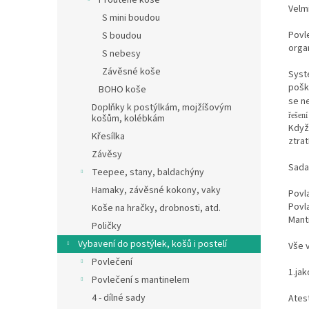
Proutěné koše
Velmi
S mini boudou
Povl
S boudou
orga
S nebesy
Závěsné koše
Syst
poško
BOHO koše
se ne
Doplňky k postýlkám, mojžíšovým
řešení
košům, kolébkám
Když
Křesílka
ztratí
Závěsy
Sada
Teepee, stany, baldachýny
Hamaky, závěsné kokony, vaky
Povl
Povl
Koše na hračky, drobnosti, atd.
Mant
Poličky
Vybavení do postýlek, košů i postelí
Vše 
Povlečení
1.jak
Povlečení s mantinelem
4 - dílné sady
Ates