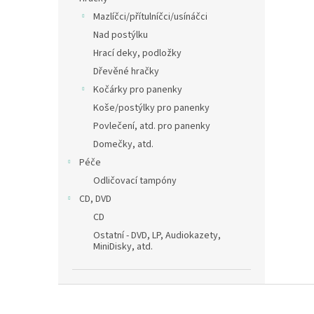
Mazlíčci/přítulníčci/usínáčci
Nad postýlku
Hrací deky, podložky
Dřevěné hračky
Kočárky pro panenky
Koše/postýlky pro panenky
Povlečení, atd. pro panenky
Domečky, atd.
Péče
Odličovací tampóny
CD, DVD
CD
Ostatní - DVD, LP, Audiokazety,
MiniDisky, atd.
Z
á