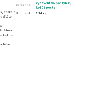
Vybavení do postýlek,
Kategorie
:
košů i postelí
k, a také z
Hmotnost
:
1.34 kg
u dítěte.
ka
lň, která
praktickému
padě ho