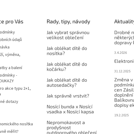
e pro Vás
Rady, tipy, návody
Aktualit
podmínky
Jak vybrat správnou
Drobné n
velikost oblečení
některýc
obních údajů
dopravy 
návka
Jak oblékat dítě do
nosítka?
3.4.2026
ží, výměna,
Elektron
Jak oblékat dítě do
atby a balení
kočárku?
31.12.2025
odmínky -
Změna v 
Jak oblékat dítě do
OUKAZY
podmínká
autosedačky?
ro akce typu 2+1,
cen Zási
a
doplnění
Jak správně vrstvit?
Balíkovn
ené dotazy
dopisy e
Nosící bunda x Nosící
vsadka x Nosící kapsa
19.2.2025
Nepromokavost a
nomického nosítka
prodyšnost
vně měřit?
outdoorového oblečení