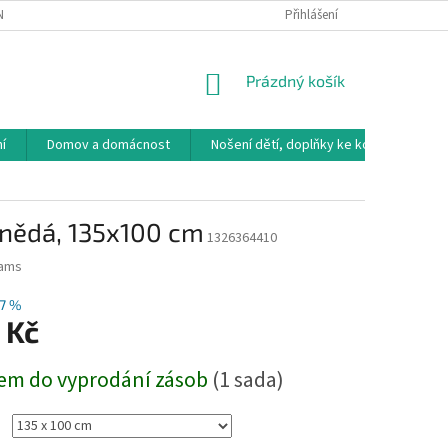
NÁVKA
VRÁCENÍ ZBOŽÍ, VÝMĚNA, REKLAMACE
Přihlášení
DOPRAVA, PLATBY A B
NÁKUPNÍ
Prázdný košík
KOŠÍK
í
Domov a domácnost
Nošení dětí, doplňky ke kočárkům
hnědá, 135x100 cm
1326364410
eams
7 %
 Kč
em do vyprodání zásob
(1 sada)