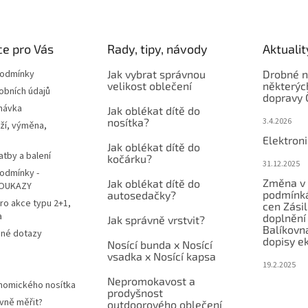
e pro Vás
Rady, tipy, návody
Aktualit
podmínky
Jak vybrat správnou
Drobné n
velikost oblečení
některýc
obních údajů
dopravy 
návka
Jak oblékat dítě do
nosítka?
3.4.2026
ží, výměna,
Elektron
Jak oblékat dítě do
atby a balení
kočárku?
31.12.2025
odmínky -
Změna v 
Jak oblékat dítě do
OUKAZY
podmínká
autosedačky?
ro akce typu 2+1,
cen Zási
a
doplnění
Jak správně vrstvit?
Balíkovn
ené dotazy
dopisy e
Nosící bunda x Nosící
vsadka x Nosící kapsa
19.2.2025
Nepromokavost a
nomického nosítka
prodyšnost
vně měřit?
outdoorového oblečení