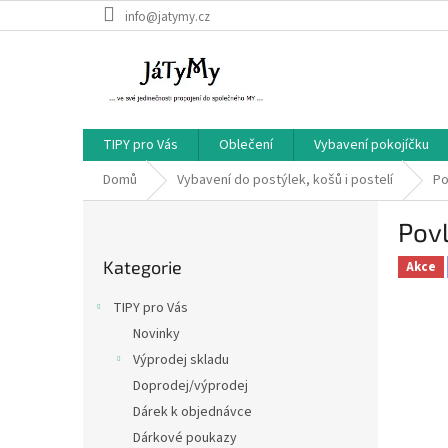
Přejít
info@jatymy.cz
na
obsah
TIPY pro Vás
Oblečení
Vybavení pokojíčku
Domů
Vybavení do postýlek, košů i postelí
Po
P
Povl
o
Přeskočit
s
Kategorie
kategorie
Akce
t
r
TIPY pro Vás
a
Novinky
n
Výprodej skladu
n
í
Doprodej/výprodej
p
Dárek k objednávce
a
Dárkové poukazy