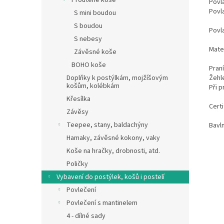
Proutěné koše
Povl
Povl
S mini boudou
S boudou
Povla
S nebesy
Mate
Závěsné koše
BOHO koše
Praní
Doplňky k postýlkám, mojžíšovým
Žehle
košům, kolébkám
Při 
Křesílka
Certi
Závěsy
Teepee, stany, baldachýny
Bavln
Hamaky, závěsné kokony, vaky
Koše na hračky, drobnosti, atd.
Poličky
Vybavení do postýlek, košů i postelí
Povlečení
Povlečení s mantinelem
4 - dílné sady