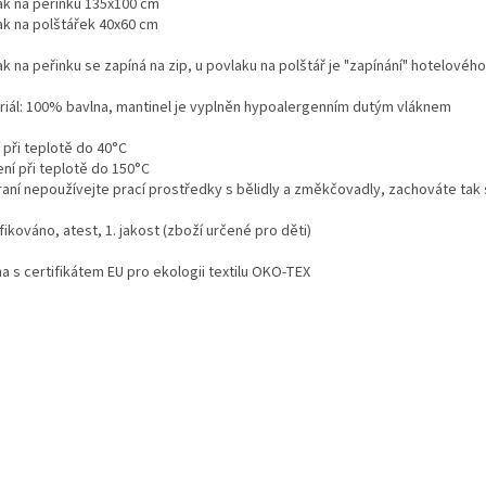
ak na peřinku 135x100 cm
ak na polštářek 40x60 cm
k na peřinku se zapíná na zip, u povlaku na polštář je "zapínání" hotelovéh
riál: 100% bavlna, mantinel je vyplněn hypoalergenním dutým vláknem
 při teplotě do 40°C
ní při teplotě do 150°C
praní nepoužívejte prací prostředky s bělidly a změkčovadly, zachováte tak
fikováno, atest, 1. jakost (zboží určené pro děti)
a s certifikátem EU pro ekologii textilu OKO-TEX