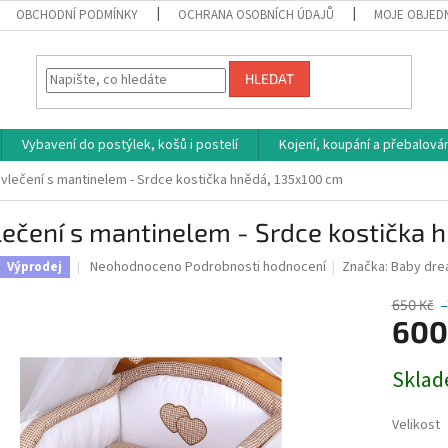
OBCHODNÍ PODMÍNKY
OCHRANA OSOBNÍCH ÚDAJŮ
MOJE OBJED
HLEDAT
Vybavení do postýlek, košů i postelí
Kojení, koupání a přebalován
vlečení s mantinelem - Srdce kostička hnědá, 135x100 cm
ečení s mantinelem - Srdce kostička 
Průměrné
Neohodnoceno
Podrobnosti hodnocení
Značka:
Baby dr
Výprodej
hodnocení
produktu
650 Kč
–
je
600
0,0
z
Měrná
Sklad
5
cena:
hvězdiček.
Velikost