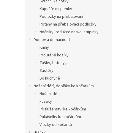
Svrchní kalhotky
Kapsáře na plenky
Podložky na přebalování
Potahy na přebalovací podložky
Nočníky, redukce na wc, stupínky
Domov a domácnost
Knihy
Proutěné košíky
Tašky, batohy,...
Zástěry
Do kuchyně
Nošení dětí, doplňky ke kočárkům
Nošení dětí
Fusaky
Příslušenství ke kočárkům
Rukávníky ke kočárkům
Vložky do kočárků
Hračky