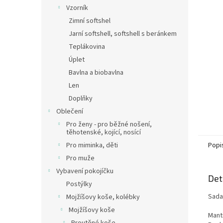
n
Vzorník
e
Zimní softshel
l
Jarní softshell, softshell s beránkem
Teplákovina
Úplet
Bavlna a biobavlna
Len
Doplňky
Oblečení
Pro ženy - pro běžné nošení,
těhotenské, kojící, nosící
Pro miminka, děti
Popi
Pro muže
Vybavení pokojíčku
Det
Postýlky
Sada
Mojžíšovy koše, kolébky
Mojžíšovy koše
Mant