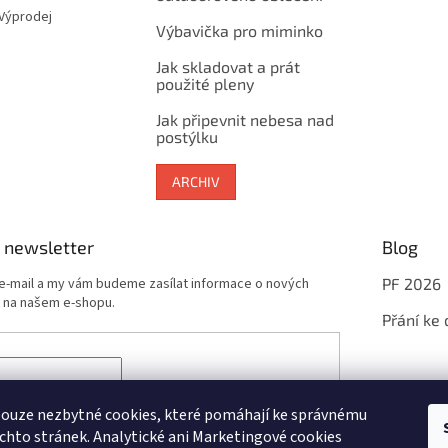
 Výprodej
Výbavička pro miminko
Jak skladovat a prát
použité pleny
Jak připevnit nebesa nad
postýlku
ARCHIV
 newsletter
Blog
 e-mail a my vám budeme zasílat informace o nových
PF 2026
 na našem e-shopu.
Přání ke
sím se zpracováním
osobních údajů
potřebných pro
newsletterů
ouze nezbytné cookies, které pomáhají ke správnému
chto stránek. Analytické ani Marketingové cookies
ÁSIT SE