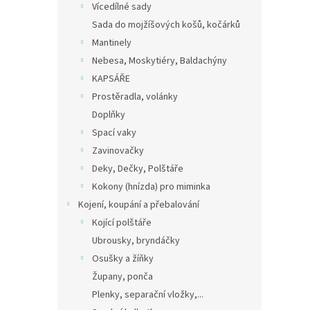
Vícedílné sady
Sada do mojžíšových košů, kočárků
Mantinely
Nebesa, Moskytiéry, Baldachýny
KAPSÁŘE
Prostěradla, volánky
Doplňky
Spací vaky
Zavinovačky
Deky, Dečky, Polštáře
Kokony (hnízda) pro miminka
Kojení, koupání a přebalování
Kojící polštáře
Ubrousky, bryndáčky
Osušky a žíňky
Župany, ponča
Plenky, separační vložky,...