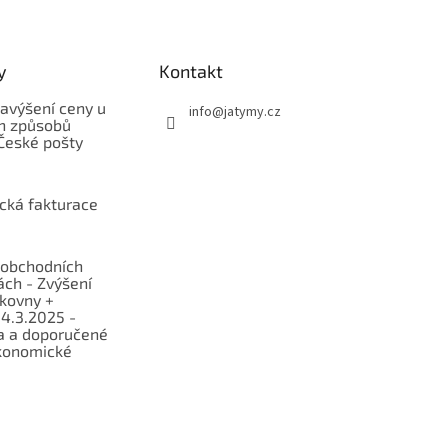
y
Kontakt
avýšení ceny u
info
@
jatymy.cz
h způsobů
České pošty
ická fakturace
obchodních
ch - Zvýšení
lkovny +
 4.3.2025 -
a a doporučené
konomické