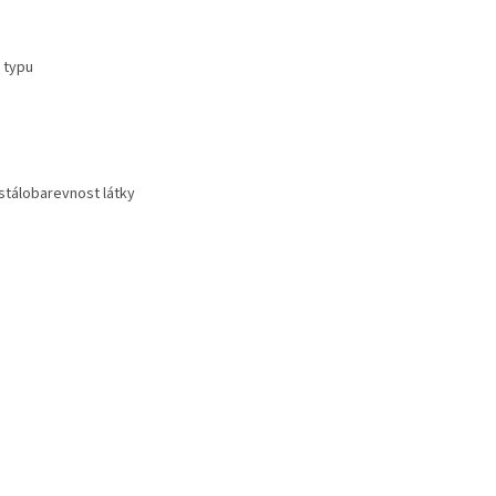
o typu
 stálobarevnost látky