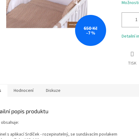
Možnosti
650 Kč
–7 %
Detailní 
TISK
s
Hodnocení
Diskuze
ailní popis produktu
 obsahuje:
inel s aplikací Srdíček - rozepinatelný, se sundávacím povlakem