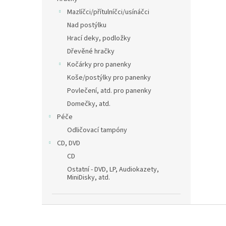
Mazlíčci/přítulníčci/usínáčci
Nad postýlku
Hrací deky, podložky
Dřevěné hračky
Kočárky pro panenky
Koše/postýlky pro panenky
Povlečení, atd. pro panenky
Domečky, atd.
Péče
Odličovací tampóny
CD, DVD
CD
Ostatní - DVD, LP, Audiokazety,
MiniDisky, atd.
Z
á