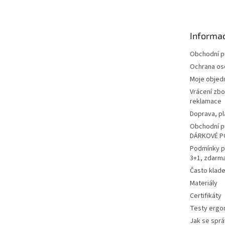
p
a
t
Informac
í
Obchodní 
Ochrana os
Moje objed
Vrácení zbo
reklamace
Doprava, pl
Obchodní p
DÁRKOVÉ P
Podmínky p
3+1, zdarm
Často klad
Materiály
Certifikáty
Testy ergo
Jak se sprá