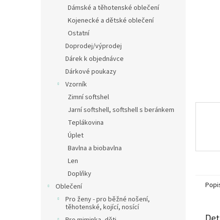
n
Dámské a těhotenské oblečení
e
Kojenecké a dětské oblečení
l
Ostatní
Doprodej/výprodej
Dárek k objednávce
Dárkové poukazy
Vzorník
Zimní softshel
Jarní softshell, softshell s beránkem
Teplákovina
Úplet
Bavlna a biobavlna
Len
Doplňky
Popi
Oblečení
Pro ženy - pro běžné nošení,
těhotenské, kojící, nosící
Det