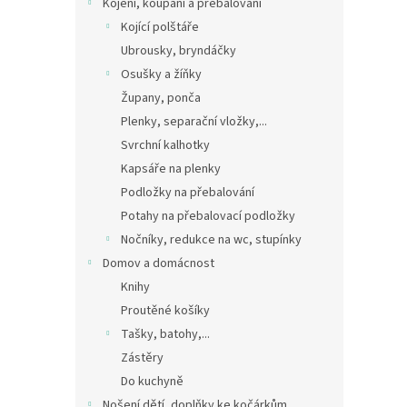
Kojení, koupání a přebalování
Kojící polštáře
Ubrousky, bryndáčky
Osušky a žíňky
Župany, ponča
Plenky, separační vložky,...
Svrchní kalhotky
Kapsáře na plenky
Podložky na přebalování
Potahy na přebalovací podložky
Nočníky, redukce na wc, stupínky
Domov a domácnost
Knihy
Proutěné košíky
Tašky, batohy,...
Zástěry
Do kuchyně
Nošení dětí, doplňky ke kočárkům