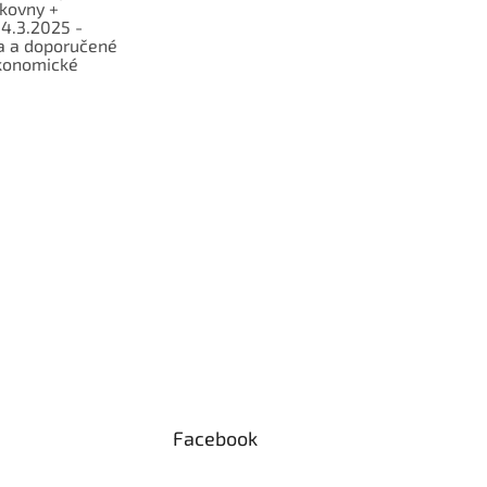
lkovny +
 4.3.2025 -
a a doporučené
konomické
Facebook