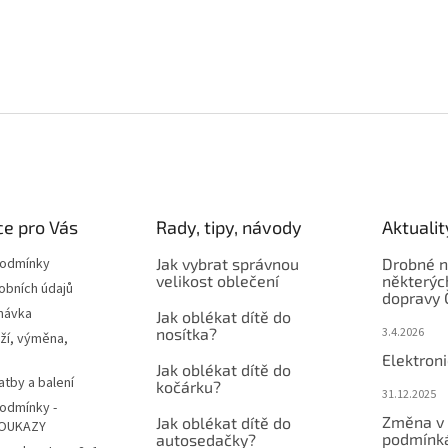
e pro Vás
Rady, tipy, návody
Aktualit
podmínky
Jak vybrat správnou
Drobné n
velikost oblečení
některýc
obních údajů
dopravy 
návka
Jak oblékat dítě do
nosítka?
3.4.2026
ží, výměna,
Elektron
Jak oblékat dítě do
atby a balení
kočárku?
31.12.2025
odmínky -
Změna v 
Jak oblékat dítě do
OUKAZY
podmínká
autosedačky?