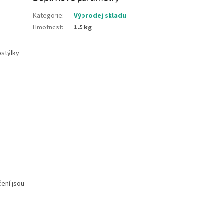
Kategorie
:
Výprodej skladu
Hmotnost
:
1.5 kg
ostýlky
m
čení jsou