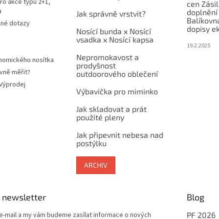
ro akce typu 2+1,
cen Zási
a
doplnění
Jak správně vrstvit?
Balíkovn
ené dotazy
dopisy e
Nosící bunda x Nosící
vsadka x Nosící kapsa
19.2.2025
Nepromokavost a
nomického nosítka
prodyšnost
vně měřit?
outdoorového oblečení
 Výprodej
Výbavička pro miminko
Jak skladovat a prát
použité pleny
Jak připevnit nebesa nad
postýlku
ARCHIV
 newsletter
Blog
 e-mail a my vám budeme zasílat informace o nových
PF 2026