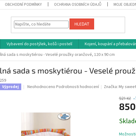
OBCHODNÍ PODMÍNKY
OCHRANA OSOBNÍCH ÚDAJŮ
MOJE OBJED
HLEDAT
Vybavení do postýlek, košů i postelí
Kojení, koupání a přebalován
ílná sada s moskytiérou - Veselé proužky oranžové, 120 x 90 cm
lná sada s moskytiérou - Veselé prou
259
Průměrné
Neohodnoceno
Podrobnosti hodnocení
Značka:
My sweet
Výprodej
hodnocení
produktu
921 Kč
–
je
850
0,0
z
Měrná
Sklad
5
cena:
hvězdiček.
Možnosti