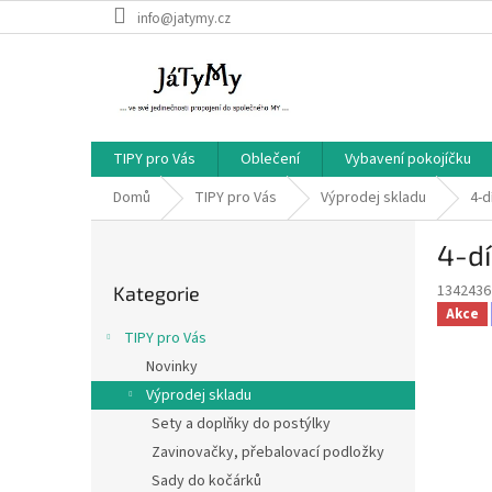
Přejít
info@jatymy.cz
na
obsah
TIPY pro Vás
Oblečení
Vybavení pokojíčku
Domů
TIPY pro Vás
Výprodej skladu
4-d
P
4-dí
o
Přeskočit
s
1342436
Kategorie
kategorie
t
Akce
r
TIPY pro Vás
a
Novinky
n
Výprodej skladu
n
í
Sety a doplňky do postýlky
p
Zavinovačky, přebalovací podložky
a
Sady do kočárků