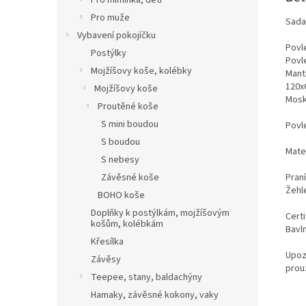
Pro miminka, děti
Pro muže
Sada
Vybavení pokojíčku
Povl
Postýlky
Povl
Mojžíšovy koše, kolébky
Manti
120x
Mojžíšovy koše
Mosk
Proutěné koše
S mini boudou
Povl
S boudou
Mate
S nebesy
Praní
Závěsné koše
Žehle
BOHO koše
Doplňky k postýlkám, mojžíšovým
Certi
košům, kolébkám
Bavln
Křesílka
Upozo
Závěsy
prou
Teepee, stany, baldachýny
Hamaky, závěsné kokony, vaky