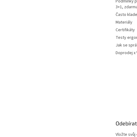
Podmínky p
3+1, zdarm
Často klad
Materiály
Certifikáty
Testy ergo
Jak se sprá
Doprodej x
Odebírat
Vložte svůj