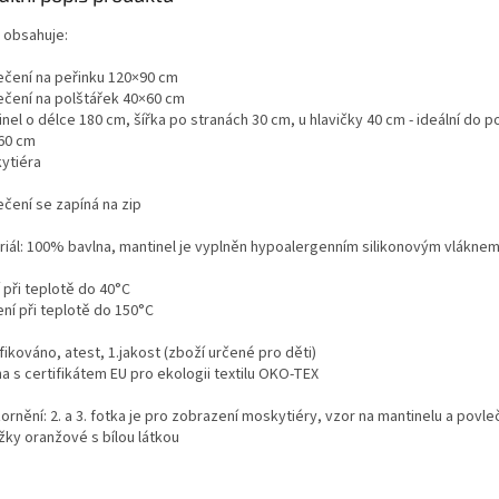
 obsahuje:
ečení na peřinku 120×90 cm
ečení na polštářek 40×60 cm
nel o délce 180 cm, šířka po stranách 30 cm, u hlavičky 40 cm - ideální do p
60 cm
ytiéra
ečení se zapíná na zip
riál: 100% bavlna, mantinel je vyplněn hypoalergenním silikonovým vlákne
 při teplotě do 40°C
ní při teplotě do 150°C
fikováno, atest, 1.jakost (zboží určené pro děti)
a s certifikátem EU pro ekologii textilu OKO-TEX
rnění: 2. a 3. fotka je pro zobrazení moskytiéry, vzor na mantinelu a povle
žky oranžové s bílou látkou