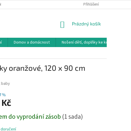
NÁVKA
VRÁCENÍ ZBOŽÍ, VÝMĚNA, REKLAMACE
Přihlášení
DOPRAVA, PLATBY A B
NÁKUPNÍ
Prázdný košík
KOŠÍK
í
Domov a domácnost
Nošení dětí, doplňky ke kočárkům
žky oranžové, 120 x 90 cm
 baby
7 %
 Kč
em do vyprodání zásob
(1 sada)
 doručení