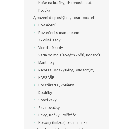
Koše na hračky, drobnosti, atd.
Poličky
Vybavení do postýlek, košů i postelí
Povlečení
Povlečení s mantinelem
4 - dílné sady
Vícedílné sady
Sada do mojžíšových košů, kočárků
Mantinely
Nebesa, Moskytiéry, Baldachýny
KAPSÁŘE
Prostěradla, volánky
Doplňky
Spací vaky
Zavinovačky
Deky, Dečky, Polštáře
Kokony (hnízda) pro miminka