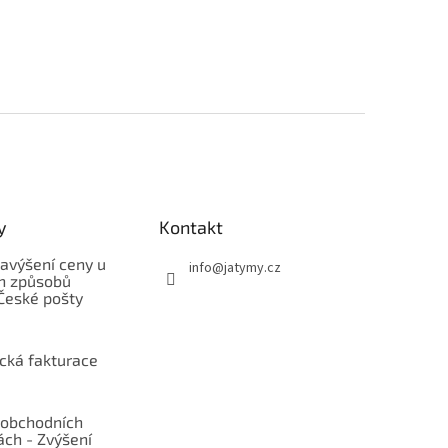
y
Kontakt
avýšení ceny u
info
@
jatymy.cz
h způsobů
České pošty
ická fakturace
obchodních
ch - Zvýšení