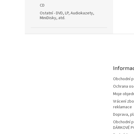
CD
Ostatní - DVD, LP, Audiokazety,
MiniDisky, atd.
Z
á
p
a
t
Informac
í
Obchodní 
Ochrana os
Moje objed
Vrácení zbo
reklamace
Doprava, pl
Obchodní p
DÁRKOVÉ P