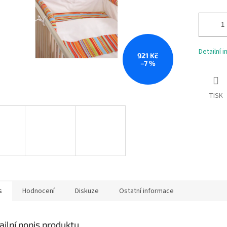
Detailní 
921 Kč
–7 %
TISK
s
Hodnocení
Diskuze
Ostatní informace
ailní popis produktu