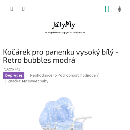
Přejít
NÁKUP
na
obsah
KOŠÍK
Kočárek pro panenku vysoký bílý -
Retro bubbles modrá
71699-741
Průměrné
Neohodnoceno
Podrobnosti hodnocení
Doprodej
hodnocení
Značka:
My sweet baby
produktu
je
0,0
z
5
hvězdiček.