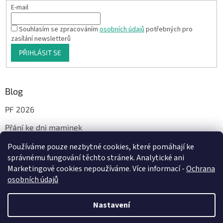
E-mail
Souhlasím se zpracováním
osobních údajů
potřebných pro
zasílání newsletterů
PŘIHLÁSIT SE
Blog
PF 2026
Přání ke dni maminek
Používáme pouze nezbytné cookies, které pomáhají ke
správnému fungování těchto stránek. Analytické ani
Facebook
Marketingové cookies nepoužíváme. Více informací -
Ochrana
osobních údajů
Nastavení
Vytvořil Shoptet