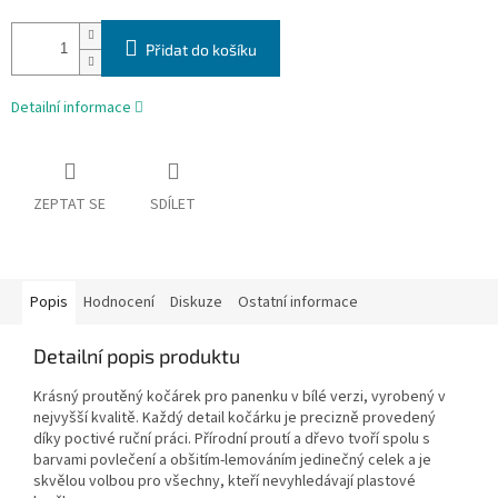
Přidat do košíku
Detailní informace
ZEPTAT SE
SDÍLET
Popis
Hodnocení
Diskuze
Ostatní informace
Detailní popis produktu
Krásný proutěný kočárek pro panenku v bílé verzi, vyrobený v
nejvyšší kvalitě. Každý detail kočárku je precizně provedený
díky poctivé ruční práci. Přírodní proutí a dřevo tvoří spolu s
barvami povlečení a obšitím-lemováním jedinečný celek a je
skvělou volbou pro všechny, kteří nevyhledávají plastové