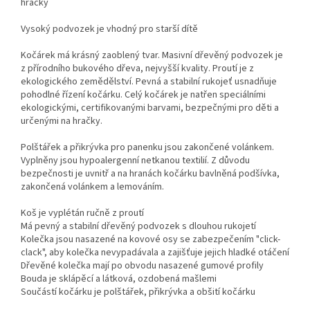
hračky
Vysoký podvozek je vhodný pro starší dítě
Kočárek má krásný zaoblený tvar. Masivní dřevěný podvozek je
z přírodního bukového dřeva, nejvyšší kvality. Proutí je z
ekologického zemědělství. Pevná a stabilní rukojeť usnadňuje
pohodlné řízení kočárku. Celý kočárek je natřen speciálními
ekologickými, certifikovanými barvami, bezpečnými pro děti a
určenými na hračky.
Polštářek a přikrývka pro panenku jsou zakončené volánkem.
Vyplněny jsou hypoalergenní netkanou textilií. Z důvodu
bezpečnosti je uvnitř a na hranách kočárku bavlněná podšívka,
zakončená volánkem a lemováním.
Koš je vyplétán ručně z proutí
Má pevný a stabilní dřevěný podvozek s dlouhou rukojetí
Kolečka jsou nasazené na kovové osy se zabezpečením "click-
clack", aby kolečka nevypadávala a zajišťuje jejich hladké otáčení
Dřevěné kolečka mají po obvodu nasazené gumové profily
Bouda je sklápěcí a látková, ozdobená mašlemi
Součástí kočárku je polštářek, přikrývka a obšití kočárku