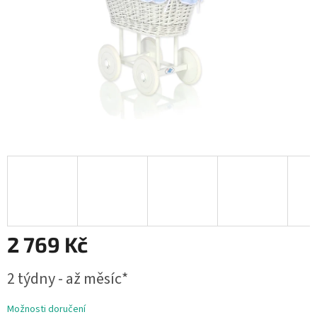
2 769 Kč
Měrná
2 týdny - až měsíc*
cena:
Možnosti doručení