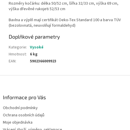
Rozměry kočárku: délka 50/52 cm, šířka 32/33 cm, výška 69 cm,
výška dřevěné rukojeti 52/53 cm
Bavlna a výplň mají certifikát Oeko-Tex Standard 100 a barva TÜV
(bezolovnatá, neuvolňují formaldehyd)
Doplňkové parametry
Kategorie
:
Vysoké
Hmotnost
:
6 kg
EAN
:
5902366009923
Z
á
p
a
Informace pro Vás
t
Obchodní podmínky
í
Ochrana osobních údajů
Moje objednávka
Vrácení zboží, výměna, reklamace