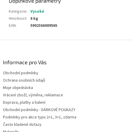
Doplňkové parametry
Kategorie
:
Vysoké
Hmotnost
:
6 kg
EAN
:
5902366009565
Z
á
p
a
Informace pro Vás
t
Obchodní podmínky
í
Ochrana osobních údajů
Moje objednávka
Vrácení zboží, výměna, reklamace
Doprava, platby a balení
Obchodní podmínky - DÁRKOVÉ POUKAZY
Podmínky pro akce typu 2+1, 3+1, zdarma
Často kladené dotazy