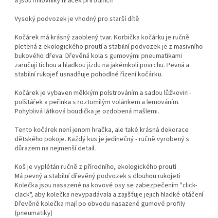
a jsou milovníky hraček přírodních
Vysoký podvozek je vhodný pro starší dítě
Kočárek má krásný zaoblený tvar. Korbička kočárku je ručně
pletená z ekologického proutí a stabilní podvozek je z masivního
bukového dřeva. Dřevěná kola s gumovými pneumatikami
zaručují tichou a hladkou jízdu na jakémkoli povrchu. Pevná a
stabilní rukojeť usnadňuje pohodlné řízení kočárku.
Kočárek je vybaven měkkým polstrováním a sadou lůžkovin -
polštářek a peřinka s roztomilým volánkem a lemováním.
Pohyblivá látková boudička je ozdobená mašlemi.
Tento kočárek není jenom hračka, ale také krásná dekorace
dětského pokoje. Každý kus je jedinečný - ručně vyrobený s
důrazem na nejmenší detail.
Koš je vyplétán ručně z přírodního, ekologického proutí
Má pevný a stabilní dřevěný podvozek s dlouhou rukojetí
Kolečka jsou nasazené na kovové osy se zabezpečením "click-
clack", aby kolečka nevypadávala a zajišťuje jejich hladké otáčení
Dřevěné kolečka mají po obvodu nasazené gumové profily
(pneumatiky)