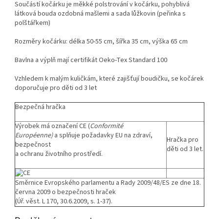
Součástí kočárku je měkké polstrování v kočárku, pohyblivá
látková bouda ozdobná mašlemi a sada lůžkovin (peřinka s
polštářkem)
Rozměry kočárku: délka 50-55 cm, šířka 35 cm, výška 65 cm
Bavlna a výplň mají certifikát Oeko-Tex Standard 100
Vzhledem k malým kuličkám, které zajišťují boudičku, se kočárek
doporučuje pro děti od 3 let
Bezpečná hračka
Výrobek má označení CE (
Conformité
Européenne)
a splňuje požadavky EU na zdraví,
Hračka pro
bezpečnost
děti od 3 let.
a ochranu životního prostředí.
Směrnice Evropského parlamentu a Rady 2009/48/ES ze dne 18.
června 2009 o bezpečnosti hraček
(Úř. věst. L 170, 30.6.2009, s. 1-37).