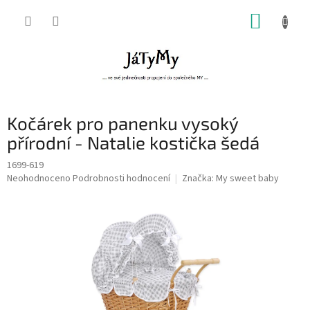
Přejít
NÁKUP
na
obsah
KOŠÍK
Kočárek pro panenku vysoký
přírodní - Natalie kostička šedá
1699-619
Průměrné
Neohodnoceno
Podrobnosti hodnocení
Značka:
My sweet baby
hodnocení
produktu
je
0,0
z
5
hvězdiček.