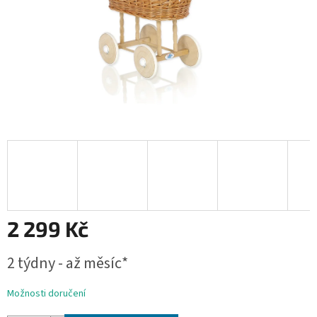
2 299 Kč
Měrná
2 týdny - až měsíc*
cena:
Možnosti doručení