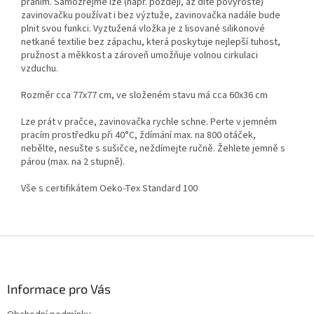
praním. Samozřejmě lze (např. později, až dítě povyroste)
zavinovačku používat i bez výztuže, zavinovačka nadále bude
plnit svou funkci. Vyztužená vložka je z lisované silikonové
netkané textilie bez zápachu, která poskytuje nejlepší tuhost,
pružnost a měkkost a zároveň umožňuje volnou cirkulaci
vzduchu.
Rozměr cca 77x77 cm, ve složeném stavu má cca 60x36 cm
Lze prát v pračce, zavinovačka rychle schne. Perte v jemném
pracím prostředku při 40°C, ždímání max. na 800 otáček,
nebělte, nesušte s sušičce, neždímejte ručně. Žehlete jemně s
párou (max. na 2 stupně).
Vše s certifikátem Oeko-Tex Standard 100
Z
á
p
a
Informace pro Vás
t