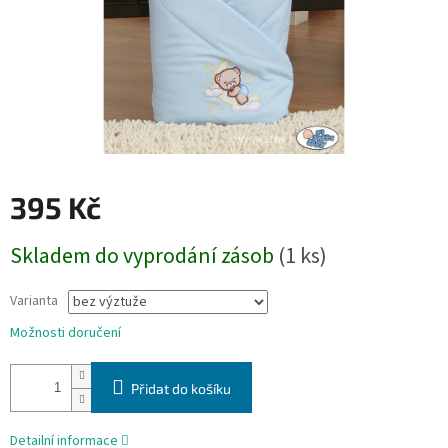
395 Kč
Měrná
Skladem do vyprodání zásob
(1 ks)
cena:
Varianta
Možnosti doručení
Přidat do košíku
Detailní informace