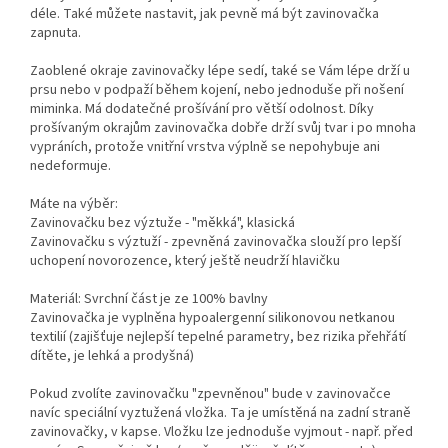
déle. Také můžete nastavit, jak pevně má být zavinovačka
zapnuta.
Zaoblené okraje zavinovačky lépe sedí, také se Vám lépe drží u
prsu nebo v podpaží během kojení, nebo jednoduše při nošení
miminka. Má dodatečné prošívání pro větší odolnost. Díky
prošívaným okrajům zavinovačka dobře drží svůj tvar i po mnoha
vypráních, protože vnitřní vrstva výplně se nepohybuje ani
nedeformuje.
Máte na výběr:
Zavinovačku bez výztuže - "měkká", klasická
Zavinovačku s výztuží - zpevněná zavinovačka slouží pro lepší
uchopení novorozence, který ještě neudrží hlavičku
Materiál: Svrchní část je ze 100% bavlny
Zavinovačka je vyplněna hypoalergenní silikonovou netkanou
textilií (zajišťuje nejlepší tepelné parametry, bez rizika přehřátí
dítěte, je lehká a prodyšná)
Pokud zvolíte zavinovačku "zpevněnou" bude v zavinovačce
navíc speciální vyztužená vložka. Ta je umístěná na zadní straně
zavinovačky, v kapse. Vložku lze jednoduše vyjmout - např. před