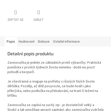
ZEPTAT SE
SDÍLET
Popis
Hodnocení
Diskuze
Ostatní informace
Detailní popis produktu
Zavinovačka je jedním ze základních prvků výbavičky. Praktická
pomůcka v prvních týdnech života miminka - dodá mu pocit
pohodlí a bezpečí.
Je všestranná a reaguje na potřeby v různých fázích života
děťátka. Později, až dítě povyroste, se bude hodit i jako
přikrývka, nebo podložka na přebalování, na hraní či ležení na
bříšku.
Zavinovačka se zapíná na suchý zip - je dostatečně velký a
široký a tak umožňuje upravit zapínání, aby zavinovačka vydržela