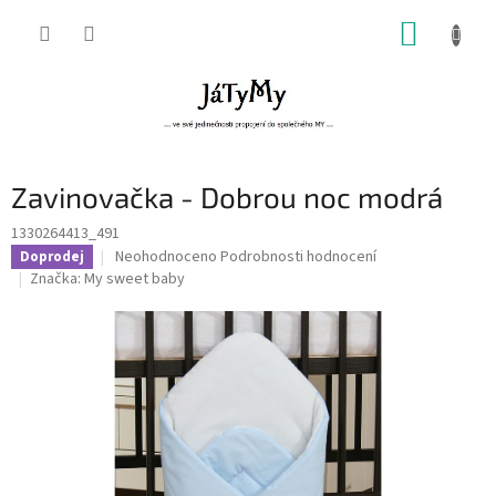
Přejít
NÁKUP
na
obsah
KOŠÍK
Zavinovačka - Dobrou noc modrá
1330264413_491
Průměrné
Neohodnoceno
Podrobnosti hodnocení
Doprodej
hodnocení
Značka:
My sweet baby
produktu
je
0,0
z
5
hvězdiček.