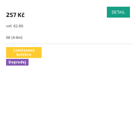
DETAIL
257 Kč
vel. 62-86
68 (4-6m)
Limitovaná
kolekce
Doprodej