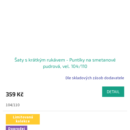
Šaty s krátkým rukávem - Puntíky na smetanové
pudrová, vel. 104/110
Dle skladových zásob dodavatele
DETAIL
359 Kč
104/110
Limitovaná
kolekce
Doprodej