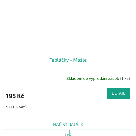
Tepláčky - Mašle
Skladem do vyprodání zásob
(1 ks)
DETAIL
195 Kč
92 (18-24m)
NAČÍST DALŠÍ 3
S
1
2