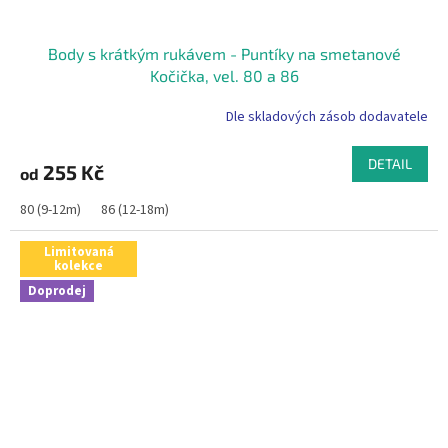
Body s krátkým rukávem - Puntíky na smetanové
Kočička, vel. 80 a 86
Dle skladových zásob dodavatele
DETAIL
255 Kč
od
80 (9-12m)
86 (12-18m)
Limitovaná
kolekce
Doprodej