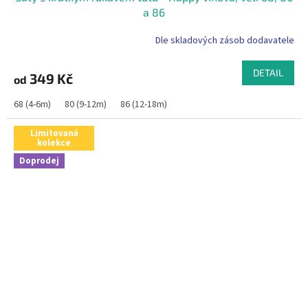
a 86
Dle skladových zásob dodavatele
DETAIL
349 Kč
od
68 (4-6m)
80 (9-12m)
86 (12-18m)
Limitovaná
kolekce
Doprodej