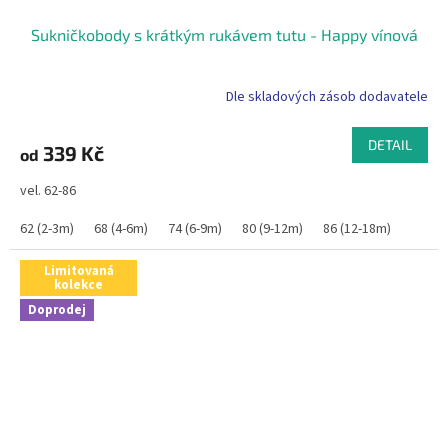
Sukničkobody s krátkým rukávem tutu - Happy vínová
Dle skladových zásob dodavatele
DETAIL
339 Kč
od
vel. 62-86
62 (2-3m)
68 (4-6m)
74 (6-9m)
80 (9-12m)
86 (12-18m)
Limitovaná
kolekce
Doprodej