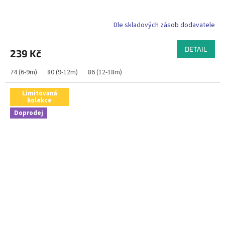
Dle skladových zásob dodavatele
DETAIL
239 Kč
74 (6-9m)
80 (9-12m)
86 (12-18m)
Limitovaná
kolekce
Doprodej