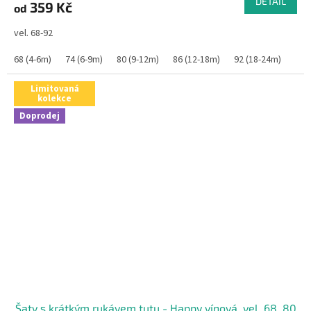
DETAIL
359 Kč
od
vel. 68-92
68 (4-6m)
74 (6-9m)
80 (9-12m)
86 (12-18m)
92 (18-24m)
Limitovaná
kolekce
Doprodej
Šaty s krátkým rukávem tutu - Happy vínová, vel. 68, 80