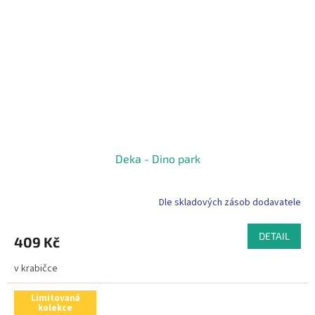
Deka - Dino park
Dle skladových zásob dodavatele
DETAIL
409 Kč
v krabičce
Limitovaná
kolekce