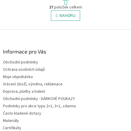
t
O
r
27
položek celkem
v
á
l
NAHORU
n
á
k
d
o
v
Z
a
á
c
á
n
í
p
í
p
a
Informace pro Vás
r
t
v
Obchodní podmínky
í
k
Ochrana osobních údajů
y
v
Moje objednávka
ý
Vrácení zboží, výměna, reklamace
p
Doprava, platby a balení
i
s
Obchodní podmínky - DÁRKOVÉ POUKAZY
u
Podmínky pro akce typu 2+1, 3+1, zdarma
Často kladené dotazy
Materiály
Certifikáty