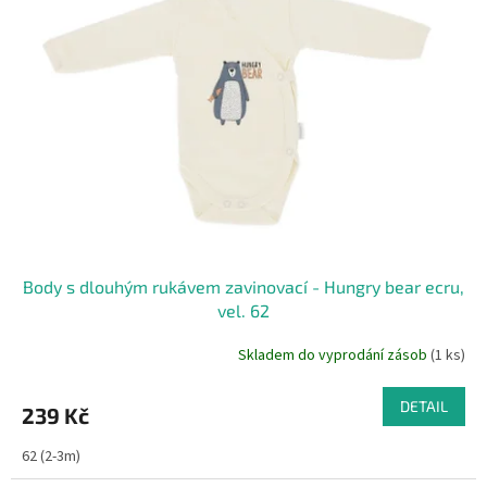
i
r
s
o
p
d
r
u
o
k
d
t
u
ů
k
t
ů
Body s dlouhým rukávem zavinovací - Hungry bear ecru,
vel. 62
Skladem do vyprodání zásob
(1 ks)
DETAIL
239 Kč
62 (2-3m)