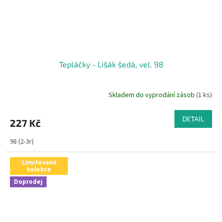
Tepláčky - Lišák šedá, vel. 98
Skladem do vyprodání zásob
(1 ks)
DETAIL
227 Kč
98 (2-3r)
Limitovaná
kolekce
Doprodej