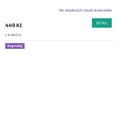
Dle skladových zásob dodavatele
DETAIL
449 Kč
v krabičce
Doprodej