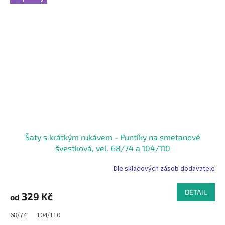
Šaty s krátkým rukávem - Puntíky na smetanové
švestková, vel. 68/74 a 104/110
Dle skladových zásob dodavatele
DETAIL
329 Kč
od
68/74
104/110