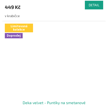
DETAIL
449 Kč
v krabičce
Limitovaná
kolekce
Doprodej
Deka velvet - Puntíky na smetanové