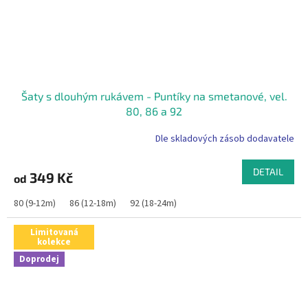
Šaty s dlouhým rukávem - Puntíky na smetanové, vel.
80, 86 a 92
Dle skladových zásob dodavatele
DETAIL
349 Kč
od
80 (9-12m)
86 (12-18m)
92 (18-24m)
Limitovaná
kolekce
Doprodej