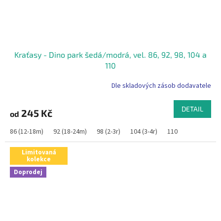
Kraťasy - Dino park šedá/modrá, vel. 86, 92, 98, 104 a
110
Dle skladových zásob dodavatele
DETAIL
245 Kč
od
86 (12-18m)
92 (18-24m)
98 (2-3r)
104 (3-4r)
110
Limitovaná
kolekce
Doprodej