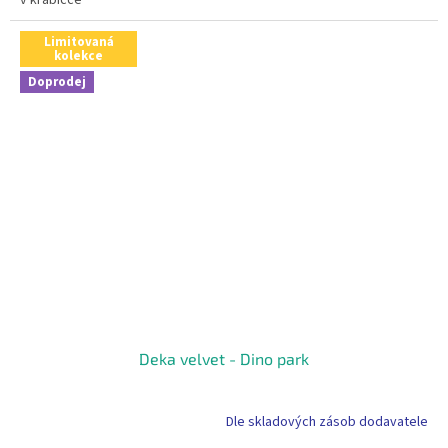
v krabičce
Limitovaná
kolekce
Doprodej
Deka velvet - Dino park
Dle skladových zásob dodavatele