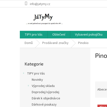
Přejít
info@jatymy.cz
na
obsah
TIPY pro Vás
Oblečení
Vybavení pokojíčku
Domů
Prodávané značky
Pinokio
P
Pino
o
Přeskočit
s
Kategorie
kategorie
t
r
TIPY pro Vás
a
Novinky
n
Ř
Výprodej skladu
n
a
Abece
í
Doprodej/výprodej
z
p
Dárek k objednávce
e
a
V
n
Dárkové poukazy