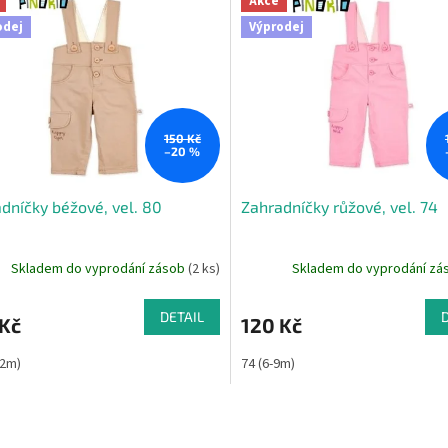
Akce
odej
Výprodej
150 Kč
–20 %
dníčky béžové, vel. 80
Zahradníčky růžové, vel. 74
Skladem do vyprodání zásob
(2 ks)
Skladem do vyprodání z
DETAIL
 Kč
120 Kč
12m)
74 (6-9m)
O
v