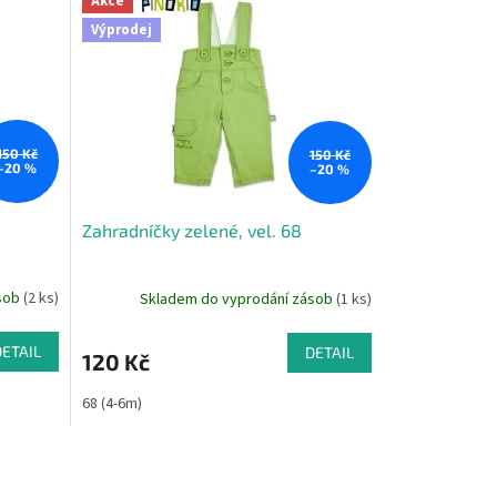
Akce
Výprodej
150 Kč
150 Kč
–20 %
–20 %
Zahradníčky zelené, vel. 68
ásob
(2 ks)
Skladem do vyprodání zásob
(1 ks)
DETAIL
DETAIL
120 Kč
68 (4-6m)