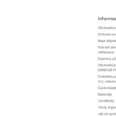
p
a
t
Informac
í
Obchodní 
Ochrana os
Moje objed
Vrácení zbo
reklamace
Doprava, pl
Obchodní p
DÁRKOVÉ P
Podmínky p
3+1, zdarm
Často klad
Materiály
Certifikáty
Testy ergo
Jak se sprá