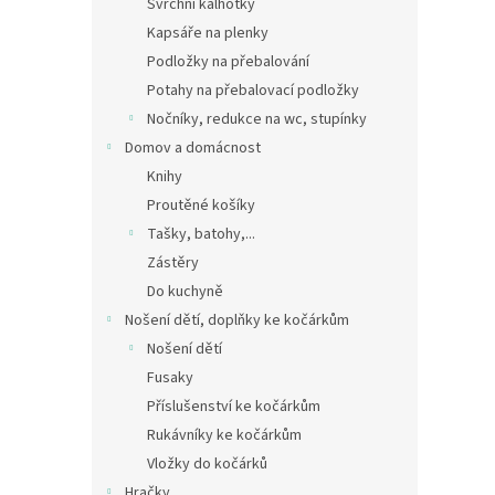
Svrchní kalhotky
Kapsáře na plenky
Podložky na přebalování
Potahy na přebalovací podložky
Nočníky, redukce na wc, stupínky
Domov a domácnost
Knihy
Proutěné košíky
Tašky, batohy,...
Zástěry
Do kuchyně
Nošení dětí, doplňky ke kočárkům
Nošení dětí
Fusaky
Příslušenství ke kočárkům
Rukávníky ke kočárkům
Vložky do kočárků
Hračky