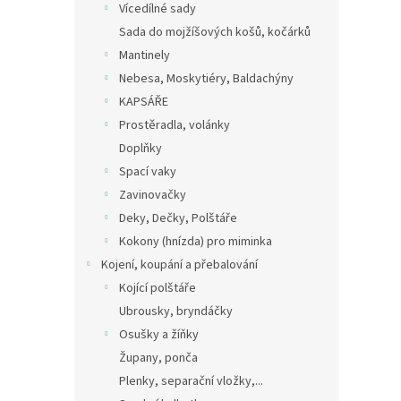
Vícedílné sady
Sada do mojžíšových košů, kočárků
Mantinely
Nebesa, Moskytiéry, Baldachýny
KAPSÁŘE
Prostěradla, volánky
Doplňky
Spací vaky
Zavinovačky
Deky, Dečky, Polštáře
Kokony (hnízda) pro miminka
Kojení, koupání a přebalování
Kojící polštáře
Ubrousky, bryndáčky
Osušky a žíňky
Župany, ponča
Plenky, separační vložky,...