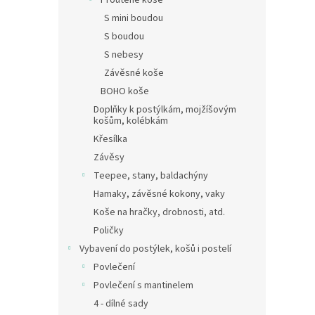
Proutěné koše
S mini boudou
S boudou
S nebesy
Závěsné koše
BOHO koše
Doplňky k postýlkám, mojžíšovým
košům, kolébkám
Křesílka
Závěsy
Teepee, stany, baldachýny
Hamaky, závěsné kokony, vaky
Koše na hračky, drobnosti, atd.
Poličky
Vybavení do postýlek, košů i postelí
Povlečení
Povlečení s mantinelem
4 - dílné sady