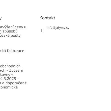
y
Kontakt
avýšení ceny u
info
@
jatymy.cz
h způsobů
České pošty
ická fakturace
obchodních
ch - Zvýšení
lkovny +
 4.3.2025 -
a a doporučené
konomické