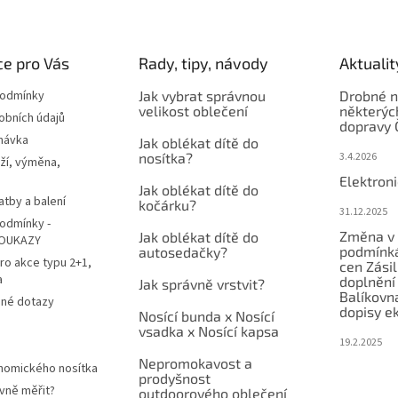
e pro Vás
Rady, tipy, návody
Aktualit
podmínky
Jak vybrat správnou
Drobné n
velikost oblečení
některýc
obních údajů
dopravy 
návka
Jak oblékat dítě do
nosítka?
3.4.2026
ží, výměna,
Elektron
Jak oblékat dítě do
atby a balení
kočárku?
31.12.2025
odmínky -
Změna v 
Jak oblékat dítě do
OUKAZY
podmínká
autosedačky?
ro akce typu 2+1,
cen Zási
a
doplnění
Jak správně vrstvit?
Balíkovn
ené dotazy
dopisy e
Nosící bunda x Nosící
vsadka x Nosící kapsa
19.2.2025
Nepromokavost a
nomického nosítka
prodyšnost
vně měřit?
outdoorového oblečení