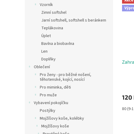
Akce
n
ý
í
Vzorník
e
Výpr
p
p
Zimní softshel
l
i
r
Jarní softshell, softshell s beránkem
s
o
Teplákovina
p
d
Úplet
r
u
o
k
Bavlna a biobavlna
d
t
Len
u
ů
Doplňky
Zahra
k
Oblečení
t
Pro ženy - pro běžné nošení,
ů
těhotenské, kojící, nosící
Pro miminka, děti
Pro muže
120
Vybavení pokojíčku
80 (9-
Postýlky
Mojžíšovy koše, kolébky
Mojžíšovy koše