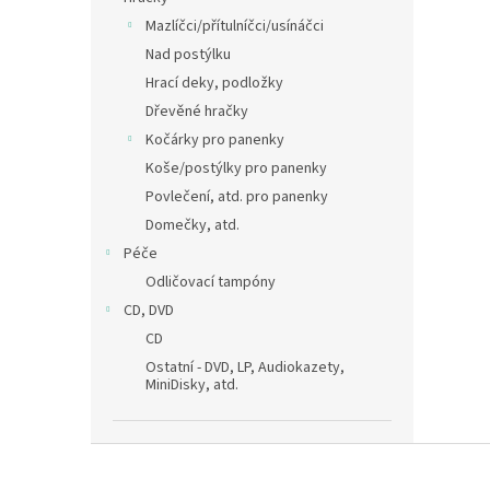
Mazlíčci/přítulníčci/usínáčci
Nad postýlku
Hrací deky, podložky
Dřevěné hračky
Kočárky pro panenky
Koše/postýlky pro panenky
Povlečení, atd. pro panenky
Domečky, atd.
Péče
Odličovací tampóny
CD, DVD
CD
Ostatní - DVD, LP, Audiokazety,
MiniDisky, atd.
Z
á