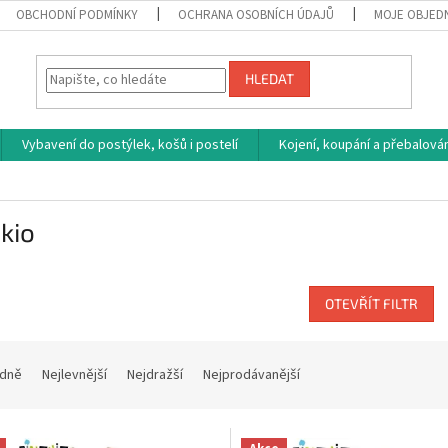
OBCHODNÍ PODMÍNKY
OCHRANA OSOBNÍCH ÚDAJŮ
MOJE OBJED
HLEDAT
Vybavení do postýlek, košů i postelí
Kojení, koupání a přebalován
kio
OTEVŘÍT FILTR
dně
Nejlevnější
Nejdražší
Nejprodávanější