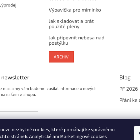
 Výprodej
Výbavička pro miminko
Jak skladovat a prát
použité pleny
Jak připevnit nebesa nad
postýlku
ARCHIV
 newsletter
Blog
 e-mail a my vám budeme zasílat informace o nových
PF 2026
 na našem e-shopu.
Přání ke
sím se zpracováním
osobních údajů
potřebných pro
newsletterů
ouze nezbytné cookies, které pomáhají ke správnému
chto stránek. Analytické ani Marketingové cookies
ÁSIT SE