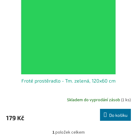
i
r
s
o
p
d
r
u
o
k
d
t
u
ů
k
t
ů
Froté prostěradlo - Tm. zelená, 120x60 cm
Skladem do vyprodání zásob
(1 ks)
Do košíku
179 Kč
1
položek celkem
O