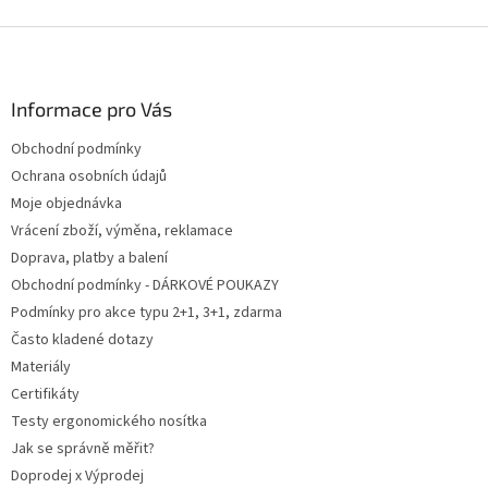
v
l
Z
á
á
d
p
a
a
Informace pro Vás
c
t
í
Obchodní podmínky
í
p
Ochrana osobních údajů
r
v
Moje objednávka
k
Vrácení zboží, výměna, reklamace
y
Doprava, platby a balení
v
ý
Obchodní podmínky - DÁRKOVÉ POUKAZY
p
Podmínky pro akce typu 2+1, 3+1, zdarma
i
Často kladené dotazy
s
u
Materiály
Certifikáty
Testy ergonomického nosítka
Jak se správně měřit?
Doprodej x Výprodej