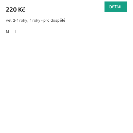
DETAIL
220 Kč
vel. 2-4 roky, 4 roky - pro dospělé
M
L