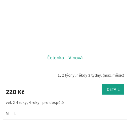
Čelenka - Vínová
1, 2 týdny, někdy 3 týdny. (max. měsíc)
DETAIL
220 Kč
vel. 2-4 roky, 4 roky - pro dospělé
M
L