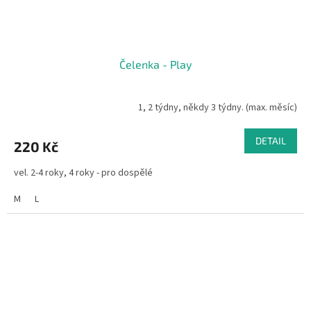
Čelenka - Play
1, 2 týdny, někdy 3 týdny. (max. měsíc)
DETAIL
220 Kč
vel. 2-4 roky, 4 roky - pro dospělé
M
L