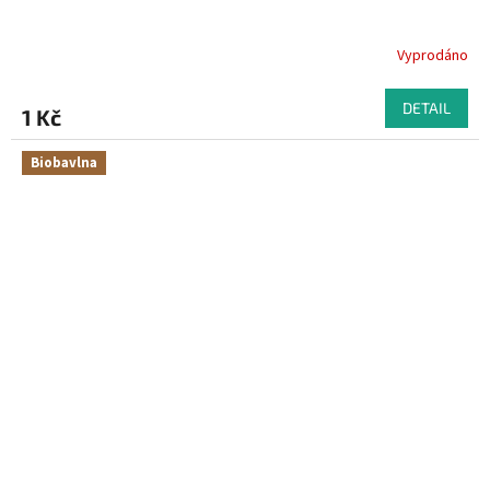
Vyprodáno
DETAIL
1 Kč
Biobavlna