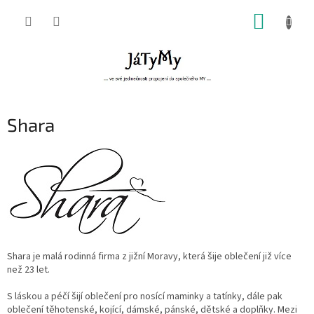
Přejít
NÁKUP
na
obsah
KOŠÍK
Shara
Shara je malá rodinná firma z jižní Moravy, která šije oblečení již více
než 23 let.
S láskou a péčí šijí oblečení pro nosící maminky a tatínky, dále pak
oblečení těhotenské, kojící, dámské, pánské, dětské a doplňky. Mezi