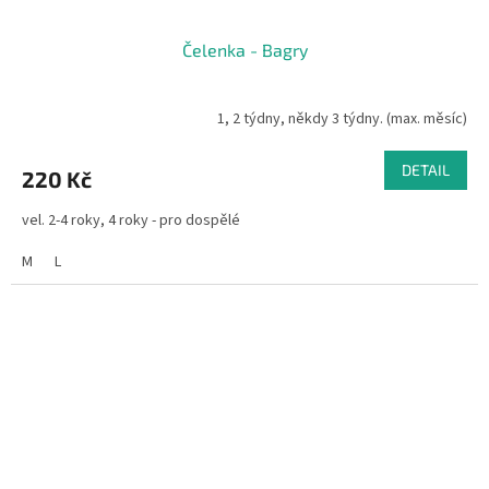
Čelenka - Bagry
1, 2 týdny, někdy 3 týdny. (max. měsíc)
DETAIL
220 Kč
vel. 2-4 roky, 4 roky - pro dospělé
M
L