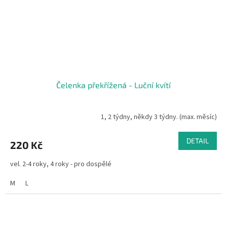
Čelenka překřížená - Luční kvítí
1, 2 týdny, někdy 3 týdny. (max. měsíc)
DETAIL
220 Kč
vel. 2-4 roky, 4 roky - pro dospělé
M
L