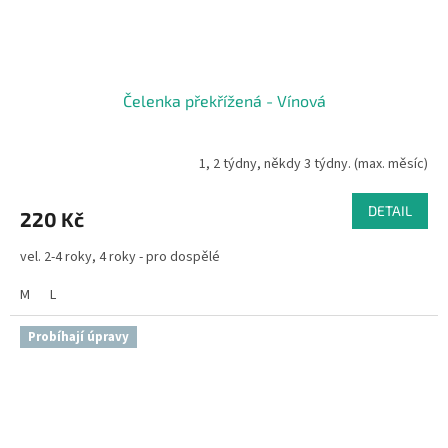
Čelenka překřížená - Vínová
1, 2 týdny, někdy 3 týdny. (max. měsíc)
DETAIL
220 Kč
vel. 2-4 roky, 4 roky - pro dospělé
M
L
Probíhají úpravy