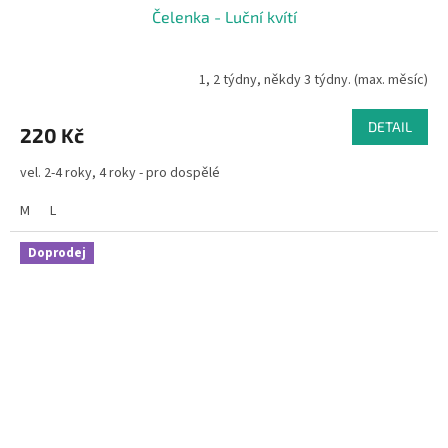
Čelenka - Luční kvítí
1, 2 týdny, někdy 3 týdny. (max. měsíc)
DETAIL
220 Kč
vel. 2-4 roky, 4 roky - pro dospělé
M
L
Doprodej