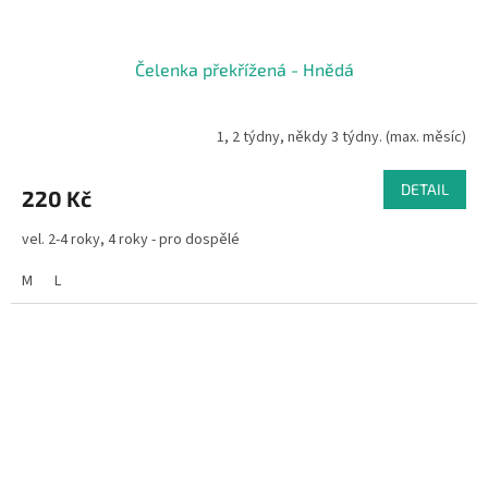
Čelenka překřížená - Hnědá
1, 2 týdny, někdy 3 týdny. (max. měsíc)
DETAIL
220 Kč
vel. 2-4 roky, 4 roky - pro dospělé
M
L