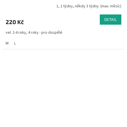
1, 2 týdny, někdy 3 týdny. (max. měsíc)
DETAIL
220 Kč
vel. 2-4 roky, 4 roky - pro dospělé
M
L