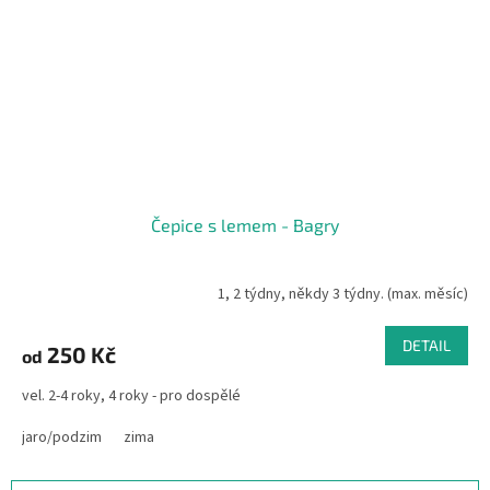
Čepice s lemem - Bagry
1, 2 týdny, někdy 3 týdny. (max. měsíc)
DETAIL
250 Kč
od
vel. 2-4 roky, 4 roky - pro dospělé
jaro/podzim
zima