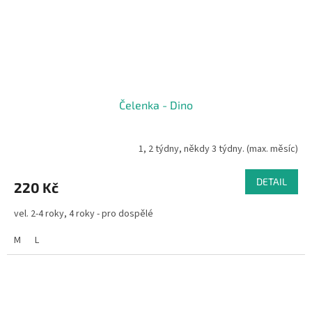
Čelenka - Dino
1, 2 týdny, někdy 3 týdny. (max. měsíc)
DETAIL
220 Kč
vel. 2-4 roky, 4 roky - pro dospělé
M
L