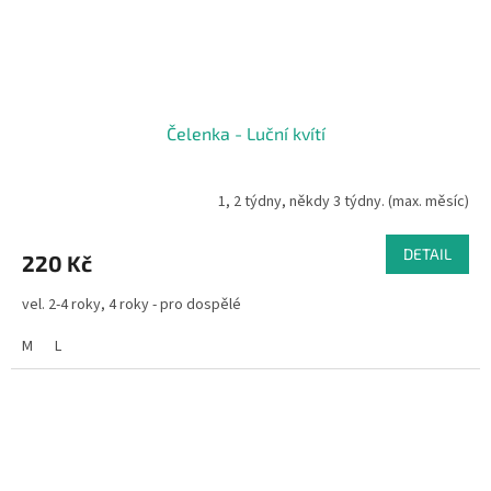
Čelenka - Luční kvítí
1, 2 týdny, někdy 3 týdny. (max. měsíc)
DETAIL
220 Kč
vel. 2-4 roky, 4 roky - pro dospělé
M
L