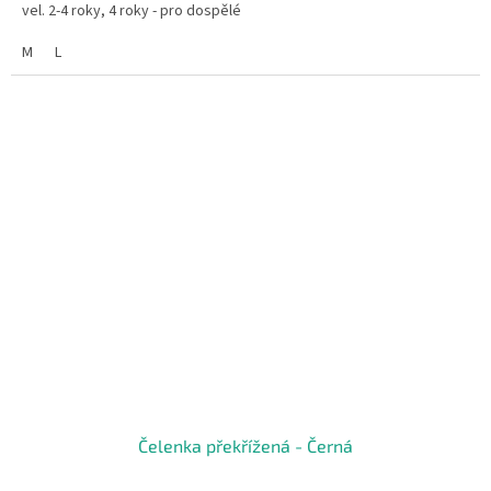
vel. 2-4 roky, 4 roky - pro dospělé
M
L
Čelenka překřížená - Černá