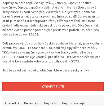
doplňky najdete např. vsadky, tašky, kabelky, kapsy na nosítko,
nákrčníky, čepice, capáčky a další. U všeho máte na výběr z široké
škály barev a vzorů, veselých, výrazných, ale i jemných. Kombinaci
barev/vzorů si můžete sami zvolit, možné jsou i další úpravy na míru -
ať už je to např. zkrácení/prodloužení, zúžení/rozšíření, ale i třeba
přidání reflexu, manžety rukávů s dírou na palec, atd. Oblečení si tak
můžete vyladit přesně podle svých představ a potřeb. Oblečení pro
děti se šije od vel. 86-152.
Celý proces výroby probíhá v České republice. Materiály jsou kvalitní, s
certifikáty (OKO-TEX Standard 100), používají zipy německé značky
YKK, které se vyznačují vysokou kvalitou. Navíc, softshell je bez
PFAS/PFC škodlivin a je vhodný i pro děti do 3 let. Mezi oblečením pro
dospělé také najdete kolekci ušitou z Biobavlny GOTS.
To vše se odrazí na výdrži oblečení, které užijete roky a roky.
OTEVŘÍT FILTR
Ř
a
Abecedně
Nejlevnější
Nejdražší
Nejprodávanější