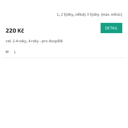
1, 2 týdny, někdy 3 týdny. (max. měsíc)
DETAIL
220 Kč
vel. 2-4 roky, 4 roky - pro dospělé
M
L