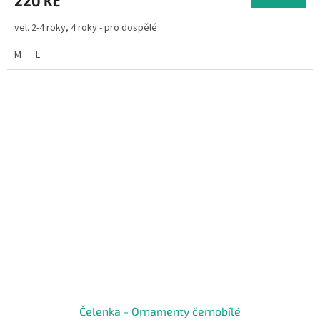
220 Kč
vel. 2-4 roky, 4 roky - pro dospělé
M
L
Čelenka - Ornamenty černobílé