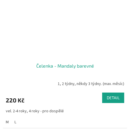
Čelenka - Mandaly barevné
1, 2 týdny, někdy 3 týdny. (max. měsíc)
DETAIL
220 Kč
vel. 2-4 roky, 4 roky - pro dospělé
M
L