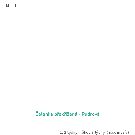
M
L
Čelenka překřížená - Pudrová
1, 2 týdny, někdy 3 týdny. (max. měsíc)