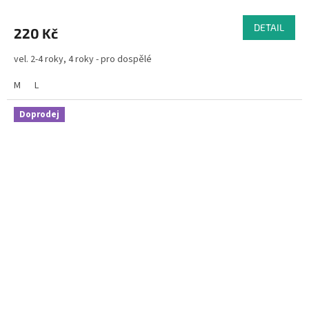
DETAIL
220 Kč
vel. 2-4 roky, 4 roky - pro dospělé
M
L
Doprodej