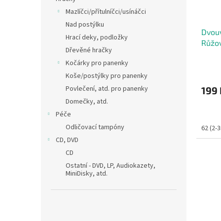
Mazlíčci/přítulníčci/usínáčci
Nad postýlku
Dvouv
Hrací deky, podložky
Růžov
Dřevěné hračky
Kočárky pro panenky
Koše/postýlky pro panenky
Povlečení, atd. pro panenky
199 
Domečky, atd.
Péče
Odličovací tampóny
62 (2-
CD, DVD
CD
Ostatní - DVD, LP, Audiokazety,
MiniDisky, atd.