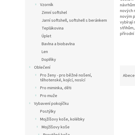
n
Vzorník
návrhům.
e
nových m
Zimní softshel
l
novým pr
Jarní softshell, softshell s beránkem
vybírají
střihům,
Teplákovina
přírodní
Úplet
Bavlna a biobavlna
Len
Doplňky
Oblečení
Ř
a
Pro ženy - pro běžné nošení,
Abece
těhotenské, kojící, nosící
z
e
Pro miminka, děti
V
n
Pro muže
ý
í
Vybavení pokojíčku
p
p
Postýlky
i
r
Mojžíšovy koše, kolébky
s
o
p
Mojžíšovy koše
d
r
u