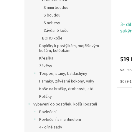
Proutěné koše
o
k
S mini boudou
d
t
S boudou
u
ů
S nebesy
3- dí
k
Závěsné koše
suký
t
ů
BOHO koše
Doplňky k postýlkám, mojžíšovým
košům, kolébkám
Křesílka
519 
Závěsy
vel. 56
Teepee, stany, baldachýny
Hamaky, závěsné kokony, vaky
80 (9-
Koše na hračky, drobnosti, atd.
Poličky
Vybavení do postýlek, košů i postelí
Povlečení
Povlečení s mantinelem
4 - dílné sady