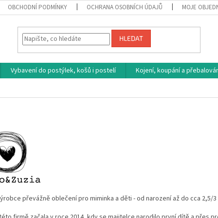
OBCHODNÍ PODMÍNKY
OCHRANA OSOBNÍCH ÚDAJŮ
MOJE OBJED
HLEDAT
Vybavení do postýlek, košů i postelí
Kojení, koupání a přebalován
ýrobce převážně oblečení pro miminka a děti - od narození až do cca 2,5/3 l
této firmě začala v roce 2014, kdy se majitelce narodilo první dítě a přes 