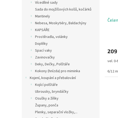
Vícedílné sady
Sada do mojžíšových košů, kočárků
Mantinely
Čelen
Nebesa, Moskytiéry, Baldachýny
KAPSÁŘE
Prostěradla, volánky
Doplňky
Spací vaky
209
Zavinovačky
vel. 0-
Deky, Dečky, Polštáře
Kokony (hnízda) pro miminka
6/12 m
Kojení, koupání a přebalování
Kojící polštáře
Ubrousky, bryndáčky
Osušky a žíňky
Župany, ponča
Plenky, separační vložky,...