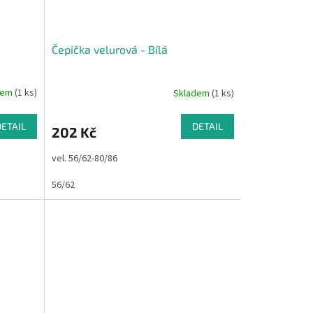
Čepička velurová - Bílá
dem
(1 ks)
Skladem
(1 ks)
DETAIL
DETAIL
202 Kč
vel. 56/62-80/86
56/62