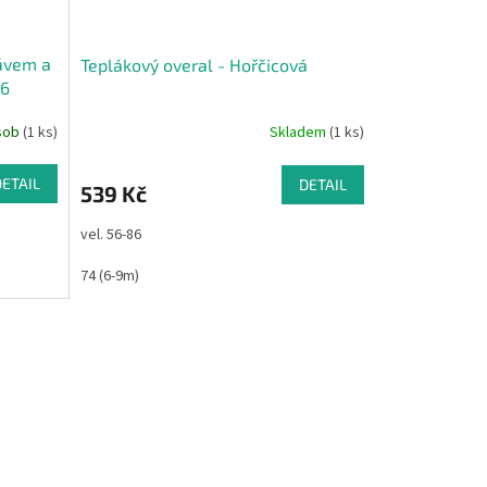
ávem a
Teplákový overal - Hořčicová
56
ásob
(1 ks)
Skladem
(1 ks)
DETAIL
DETAIL
539 Kč
vel. 56-86
74 (6-9m)