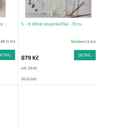
y -
5 - ti dílná soupravička - Ecru
ásob
(1 ks)
Skladem
(1 ks)
DETAIL
DETAIL
879 Kč
vel. 50-62
56 (0-2m)