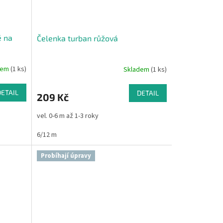
é na
Čelenka turban růžová
dem
(1 ks)
Skladem
(1 ks)
DETAIL
DETAIL
209 Kč
vel. 0-6 m až 1-3 roky
6/12 m
Probíhají úpravy