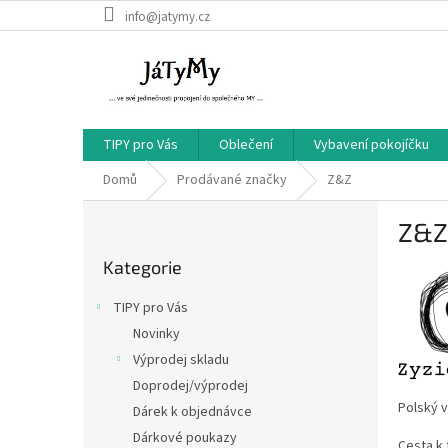
Přejít
info@jatymy.cz
na
obsah
TIPY pro Vás
Oblečení
Vybavení pokojíčku
Domů
Prodávané značky
Z&Z
P
Z&Z
o
Přeskočit
s
Kategorie
kategorie
t
r
TIPY pro Vás
a
Novinky
n
Výprodej skladu
n
í
Doprodej/výprodej
p
Polský v
Dárek k objednávce
a
Dárkové poukazy
Cesta k 