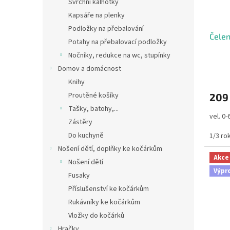
Svrchní kalhotky
Kapsáře na plenky
Podložky na přebalování
Čelen
Potahy na přebalovací podložky
Nočníky, redukce na wc, stupínky
Domov a domácnost
Knihy
Proutěné košíky
209
Tašky, batohy,...
vel. 0
Zástěry
Do kuchyně
1/3 ro
Nošení dětí, doplňky ke kočárkům
Akce
Nošení dětí
Výpr
Fusaky
Příslušenství ke kočárkům
Rukávníky ke kočárkům
Vložky do kočárků
Hračky