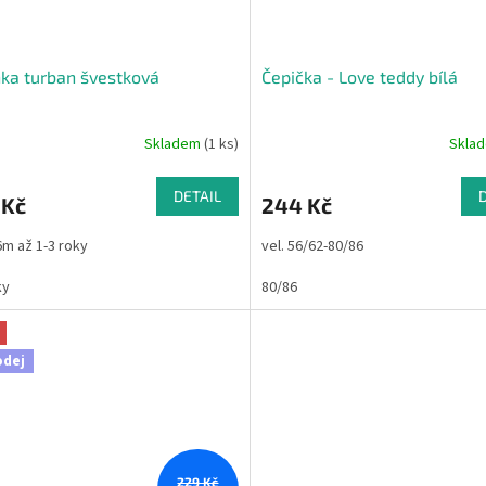
ka turban švestková
Čepička - Love teddy bílá
Skladem
(1 ks)
Skla
DETAIL
 Kč
244 Kč
-6m až 1-3 roky
vel. 56/62-80/86
ky
80/86
odej
229 Kč