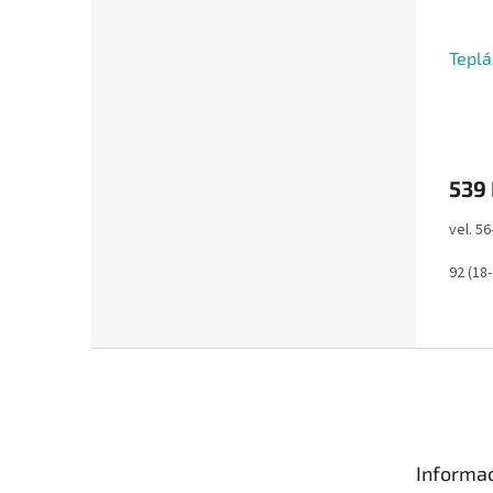
Teplá
539
vel. 56
92 (18
Z
á
p
a
t
Informac
í