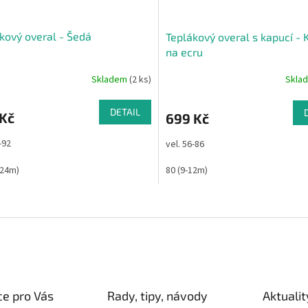
kový overal - Šedá
Teplákový overal s kapucí - 
na ecru
Skladem
(2 ks)
Skla
DETAIL
 Kč
699 Kč
-92
vel. 56-86
-24m)
80 (9-12m)
O
v
l
á
d
a
c
í
e pro Vás
Rady, tipy, návody
Aktualit
p