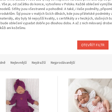
 Vše je, od začátku do konce, vytvořeno v Polsku. Každé oblečení vymýšlejí
odelů. Střihy jsou všestranné a pohodlné. A také, i Vaše podměty, připomí
oduktům. Šijí pouze v malých šicích dílnách, kde jsou přátelské podmínky a k
 materiály, aby byly té nejvyšší kvality, s certifikáty a v hezkých, slušivých
 bude oblečení vypadat dobře po dlouhou dobu. A až z nich milovaný drobe
 kůži ani kožešinu.
OTEVŘÍT FILTR
dně
Nejlevnější
Nejdražší
Nejprodávanější