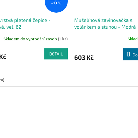
–13 %
rstvá pletená čepice -
Mušelínová zavinovačka s
á, vel. 62
volánkem a stuhou - Modrá
Skladem do vyprodání zásob
(1 ks)
Skla
DETAIL
Do
Kč
603 Kč
3m)