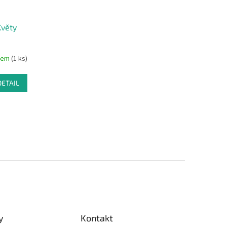
Květy
dem
(1 ks)
DETAIL
y
Kontakt