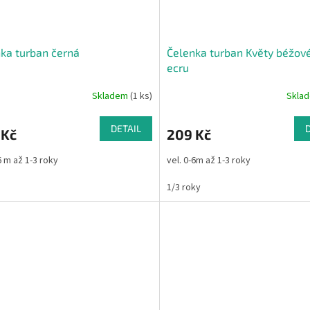
ka turban černá
Čelenka turban Květy béžov
ecru
Skladem
(1 ks)
Skla
DETAIL
 Kč
209 Kč
6 m až 1-3 roky
vel. 0-6m až 1-3 roky
1/3 roky