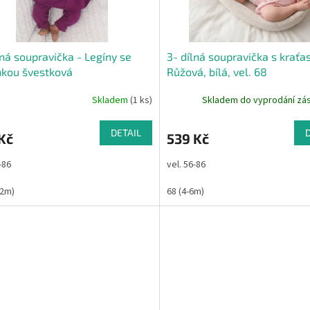
lná soupravička - Legíny se
3- dílná soupravička s kraťas
nkou švestková
Růžová, bílá, vel. 68
Skladem
(1 ks)
Skladem do vyprodání z
DETAIL
Kč
539 Kč
-86
vel. 56-86
12m)
68 (4-6m)