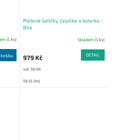
Pletené šatičky, čepička a bolerko -
Bílá
dem
(1 ks)
Skladem
(1 ks)
DETAIL
 košíku
979 Kč
vel. 56-86
56 (0-2m)