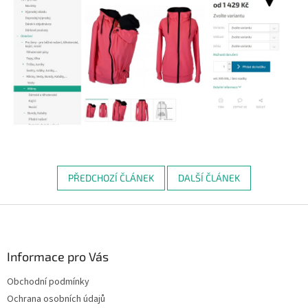
PŘEDCHOZÍ ČLÁNEK
DALŠÍ ČLÁNEK
Z
á
p
a
Informace pro Vás
t
Obchodní podmínky
í
Ochrana osobních údajů