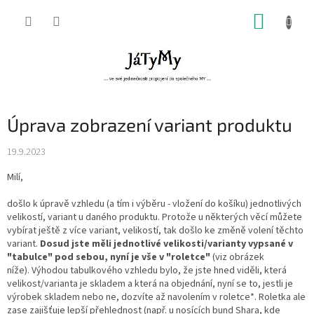
Přejít
NÁKUP
na
obsah
KOŠÍK
Úprava zobrazení variant produktu
19.9.2023
Milí,
došlo k úpravě vzhledu (a tím i výběru - vložení do košíku) jednotlivých
velikostí, variant u daného produktu. Protože u některých věcí můžete
vybírat ještě z více variant, velikostí, tak došlo ke změně volení těchto
variant.
Dosud jste měli jednotlivé velikosti/varianty vypsané v
"tabulce" pod sebou, nyní je vše v "roletce"
(viz obrázek
níže). Výhodou tabulkového vzhledu bylo, že jste hned viděli, která
velikost/varianta je skladem a která na objednání, nyní se to, jestli je
výrobek skladem nebo ne, dozvíte až navolením v roletce*. Roletka ale
zase zajišťuje lepší přehlednost (např. u nosících bund Shara, kde