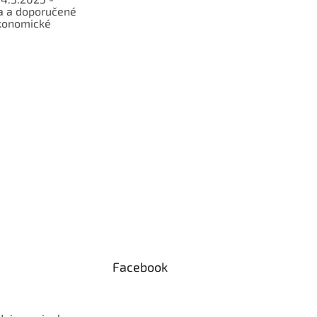
a a doporučené
konomické
Facebook