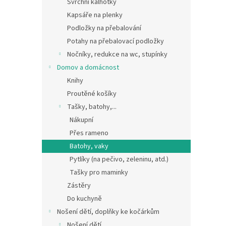
Svrchní kalhotky
Kapsáře na plenky
Podložky na přebalování
Potahy na přebalovací podložky
Nočníky, redukce na wc, stupínky
Domov a domácnost
Knihy
Proutěné košíky
Tašky, batohy,...
Nákupní
Přes rameno
Batohy, vaky
Pytlíky (na pečivo, zeleninu, atd.)
Tašky pro maminky
Zástěry
Do kuchyně
Nošení dětí, doplňky ke kočárkům
Nošení dětí