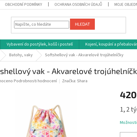
OBCHODNÍ PODMÍNKY
OCHRANA OSOBNÍCH ÚDAJŮ
MOJE OBJED
HLEDAT
Vybavení do postýlek, košů i postelí
Kojení, koupání a přebalován
Batohy, vaky
Softshellový vak - Akvarelové trojúhelníčky
shellový vak - Akvarelové trojúhelníč
né
noceno
Podrobnosti hodnocení
Značka:
Shara
ní
420
u
Měrná
1, 2 t
cena:
ek.
Možnosti