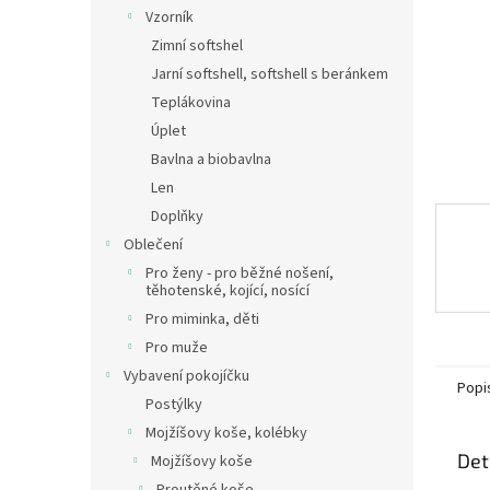
n
Vzorník
e
Zimní softshel
l
Jarní softshell, softshell s beránkem
Teplákovina
Úplet
Bavlna a biobavlna
Len
Doplňky
Oblečení
Pro ženy - pro běžné nošení,
těhotenské, kojící, nosící
Pro miminka, děti
Pro muže
Vybavení pokojíčku
Popi
Postýlky
Mojžíšovy koše, kolébky
Det
Mojžíšovy koše