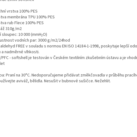
rchní vrstva 100% PES
rstva membrána TPU 100% PES
rstva rub Flece 100% PES
áž 310g/m2
í sloupec: 10 000 (mmH
O)
2
ustnost vodních par: 3000 g/m2/24hod
aldehyd FREE v souladu s normou EN ISO 14184-1-1998, poskytuje lepší odo
u a nadměrné vlhkosti.
/PFC - softshell je testován v Českém textilním zkušebním ústavu a je vhod
let
ba: Praní na 30°C. Nedoporučujeme přidávat změkčovadla v průběhu pracíh
žívejte aviváž, bělidla. Nesušit v bubnové sušičce. Nežehlit.