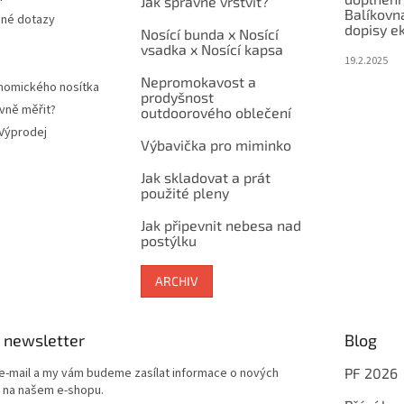
Jak správně vrstvit?
Balíkovn
ené dotazy
dopisy e
Nosící bunda x Nosící
vsadka x Nosící kapsa
19.2.2025
Nepromokavost a
nomického nosítka
prodyšnost
vně měřit?
outdoorového oblečení
 Výprodej
Výbavička pro miminko
Jak skladovat a prát
použité pleny
Jak připevnit nebesa nad
postýlku
ARCHIV
 newsletter
Blog
 e-mail a my vám budeme zasílat informace o nových
PF 2026
 na našem e-shopu.