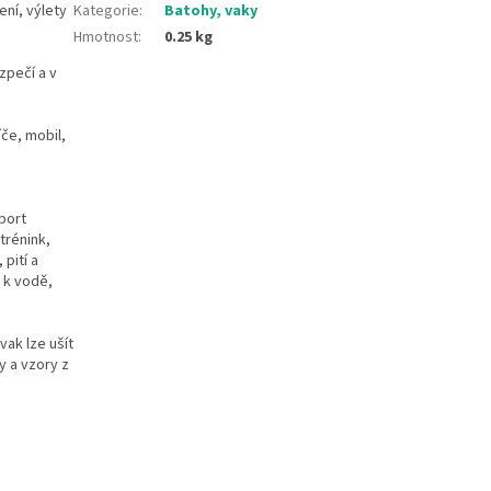
ení, výlety
Kategorie
:
Batohy, vaky
Hmotnost
:
0.25 kg
zpečí a v
če, mobil,
sport
trénink,
 pití a
, k vodě,
vak lze ušít
y a vzory z