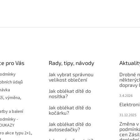
e pro Vás
Rady, tipy, návody
Aktualit
podmínky
Jak vybrat správnou
Drobné n
velikost oblečení
některýc
obních údajů
dopravy 
návka
Jak oblékat dítě do
nosítka?
3.4.2026
ží, výměna,
Elektron
Jak oblékat dítě do
atby a balení
kočárku?
31.12.2025
odmínky -
Změna v 
Jak oblékat dítě do
OUKAZY
podmínká
autosedačky?
ro akce typu 2+1,
cen Zási
a
doplnění