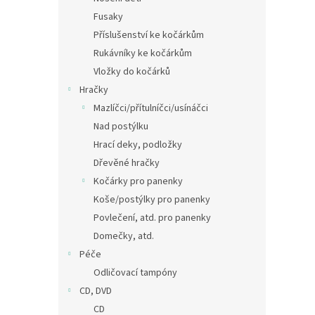
Fusaky
Příslušenství ke kočárkům
Rukávníky ke kočárkům
Vložky do kočárků
Hračky
Mazlíčci/přítulníčci/usínáčci
Nad postýlku
Hrací deky, podložky
Dřevěné hračky
Kočárky pro panenky
Koše/postýlky pro panenky
Povlečení, atd. pro panenky
Domečky, atd.
Péče
Odličovací tampóny
CD, DVD
CD