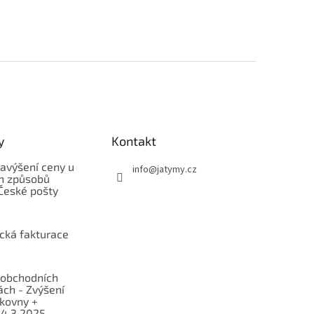
y
Kontakt
avýšení ceny u
info
@
jatymy.cz
h způsobů
České pošty
ická fakturace
obchodních
ch - Zvýšení
lkovny +
 4.3.2025 -