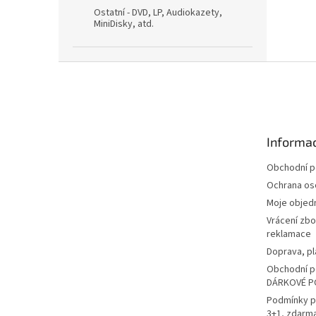
Ostatní - DVD, LP, Audiokazety,
MiniDisky, atd.
Z
á
p
a
t
Informac
í
Obchodní 
Ochrana os
Moje objed
Vrácení zbo
reklamace
Doprava, pl
Obchodní p
DÁRKOVÉ P
Podmínky p
3+1, zdarm