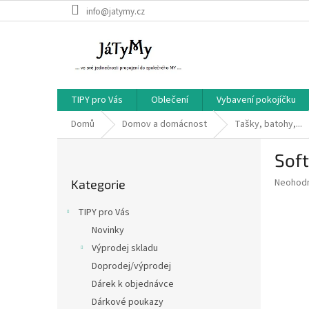
Přejít
info@jatymy.cz
na
obsah
TIPY pro Vás
Oblečení
Vybavení pokojíčku
Domů
Domov a domácnost
Tašky, batohy,...
P
Soft
o
Přeskočit
s
Průměr
Neohod
Kategorie
kategorie
t
hodnoce
r
produkt
TIPY pro Vás
a
je
Novinky
0,0
n
z
Výprodej skladu
n
5
í
Doprodej/výprodej
hvězdič
p
Dárek k objednávce
a
Dárkové poukazy