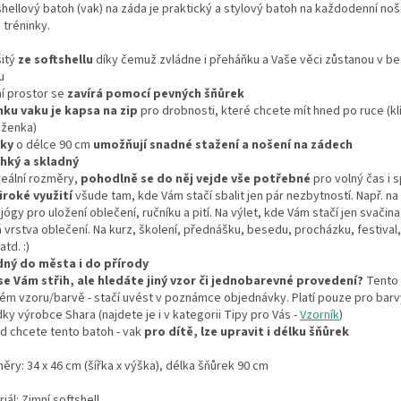
hellový batoh (vak) na záda je praktický a stylový batoh na každodenní noš
 tréninky.
šitý
ze softshellu
díky čemuž zvládne i přeháňku a Vaše věci zůstanou v be
u
ní prostor se
zavírá pomocí pevných šňůrek
nku vaku je kapsa na zip
pro drobnosti, které chcete mít hned po ruce (klí
ženka)
ky
o délce 90 cm
umožňují snadné stažení a nošení na zádech
ehký a skladný
deální rozměry,
pohodlně se do něj vejde vše potřebné
pro volný čas i 
iroké využití
všude tam, kde Vám stačí sbalit jen pár nezbytností. Např. na 
 jógy pro uložení oblečení, ručníku a pití. Na výlet, kde Vám stačí jen svačina,
 vrstva oblečení. Na kurz, školení, přednášku, besedu, procházku, festival
atd. :)
ný do města i do přírody
 se Vám střih, ale hledáte jiný vzor či jednobarevné provedení?
Tento 
jiném vzoru/barvě - stačí uvést v poznámce objednávky. Platí pouze pro barv
ky výrobce Shara (najdete je i v kategorii Tipy pro Vás -
Vzorník
)
d chcete tento batoh - vak
pro dítě, lze upravit i délku šňůrek
ry: 34 x 46 cm (šířka x výška), délka šňůrek 90 cm
iál: Zimní softshell