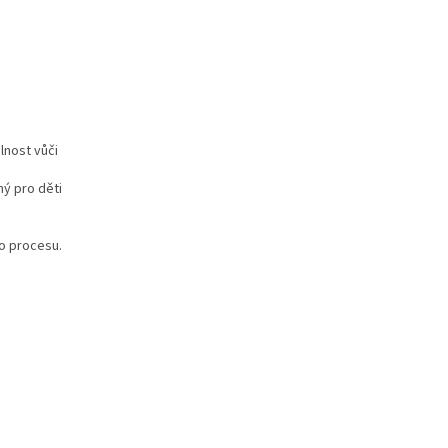
lnost vůči
ný pro děti
o procesu.