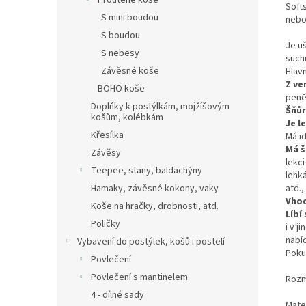
Proutěné koše
Softs
S mini boudou
nebo
S boudou
Je u
S nebesy
such
Závěsné koše
Hlav
Z ve
BOHO koše
peně
Doplňky k postýlkám, mojžíšovým
Šňůr
košům, kolébkám
Je l
Křesílka
Má i
Má š
Závěsy
lekci
Teepee, stany, baldachýny
lehká
atd., 
Hamaky, závěsné kokony, vaky
Vhod
Koše na hračky, drobnosti, atd.
Líbí
Poličky
i v 
nabíd
Vybavení do postýlek, košů i postelí
Poku
Povlečení
Povlečení s mantinelem
Rozmě
4 - dílné sady
Mater