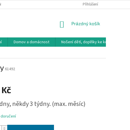
NÁVKA
VRÁCENÍ ZBOŽÍ, VÝMĚNA, REKLAMACE
Přihlášení
DOPRAVA, PLATBY A B
NÁKUPNÍ
Prázdný košík
KOŠÍK
í
Domov a domácnost
Nošení dětí, doplňky ke kočárkům
ky
61492
 Kč
ýdny, někdy 3 týdny. (max. měsíc)
 doručení