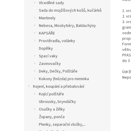
Vícedílné sady
Sada do mojžíšových košů, kočárků
1. v
2. v
Mantinely
3. v
Nebesa, Moskytiéry, Baldachýny
gram
vodn
KAPSÁŘE
prop
Prostěradla, volánky
Form
Doplňky
větr
PFAS
Spací vaky
do 3 
Zavinovačky
Deky, Dečky, Polštáře
Údrž
Nepou
Kokony (hnízda) pro miminka
Kojení, koupání a přebalování
Kojící polštáře
Ubrousky, bryndáčky
Osušky a žíňky
Župany, ponča
Plenky, separační vložky,...