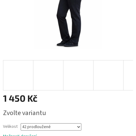
1 450 Kč
Měrná
Zvolte variantu
cena:
Velikost