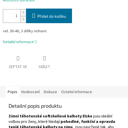
Možnosti doručení
Přidat do košíku
vel. 36-46, 3 délky nohavic
Detailní informace
ZEPTAT SE
SDÍLET
Popis
Hodnocení
Diskuze
Ostatní informace
Detailní popis produktu
Zimní těhotenské softshellové kalhoty Elske
jsou ideální
volbou pro ženy, které hledají
pohodlné, funkční a opravdu
teplé těhotenské kalhoty na zimu
. Jsou navržené tak, aby