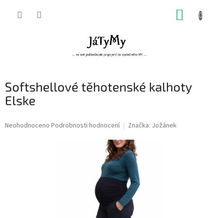
Přejít
NÁKUP
na
obsah
KOŠÍK
Softshellové těhotenské kalhoty
Elske
Průměrné
Neohodnoceno
Podrobnosti hodnocení
Značka:
Jožánek
hodnocení
produktu
je
0,0
z
5
hvězdiček.