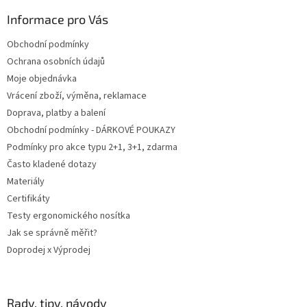
p
a
Informace pro Vás
t
Obchodní podmínky
í
Ochrana osobních údajů
Moje objednávka
Vrácení zboží, výměna, reklamace
Doprava, platby a balení
Obchodní podmínky - DÁRKOVÉ POUKAZY
Podmínky pro akce typu 2+1, 3+1, zdarma
Často kladené dotazy
Materiály
Certifikáty
Testy ergonomického nosítka
Jak se správně měřit?
Doprodej x Výprodej
Rady, tipy, návody