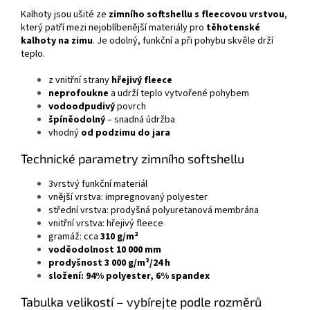
Kalhoty jsou ušité ze
zimního softshellu s fleecovou vrstvou
,
který patří mezi nejoblíbenější materiály pro
těhotenské
kalhoty na zimu
. Je odolný, funkční a při pohybu skvěle drží
teplo.
z vnitřní strany
hřejivý fleece
neprofoukne
a udrží teplo vytvořené pohybem
vodoodpudivý
povrch
špíněodolný
– snadná údržba
vhodný
od podzimu do jara
Technické parametry zimního softshellu
3vrstvý funkční materiál
vnější vrstva: impregnovaný polyester
střední vrstva: prodyšná polyuretanová membrána
vnitřní vrstva: hřejivý fleece
gramáž: cca
310 g/m²
voděodolnost 10 000 mm
prodyšnost 3 000 g/m²/24 h
složení: 94% polyester, 6% spandex
Tabulka velikostí – vybírejte podle rozměrů