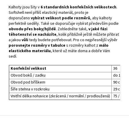
Kalhoty jsou šity v
6 standardních konfekčních velikostech
.
Softshell není příliš elastický materiál, proto je
doporučeno
vybírat velikost podle rozměrů
, aby kalhoty
perfektně seděly. Také se doporučuje vybírat především podle
obvodu přes boky/hýždě
. Zohledněte také,
v jaké fázi
těhotenství se nacházíte
, kolik přibližně ještě můžete přibrat
a jakou
vůli
tedy budete potřebovat. Pro co nejpřesnější výběr
porovnejte rozměry v tabulce
s rozměry kalhot z
málo
elastického materiálu
, které už máte doma a dobře Vám
sedí.
Konfekční velikost
36
Obvod boků / zadku
do 100 c
Obvod pod bříškem
90 cm
Šíře stehna v rozkroku
29 cm
Vnitřní délka nohavice (zkrácená / normální / prodloužená)
75 / 80 /
Z
á