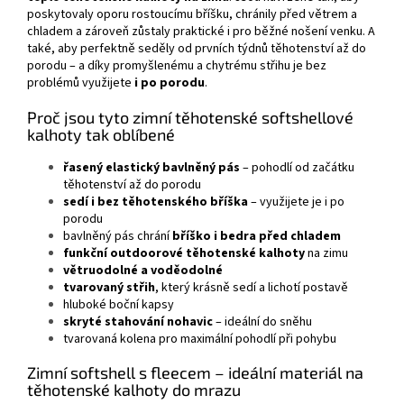
poskytovaly oporu rostoucímu bříšku, chránily před větrem a
chladem a zároveň zůstaly praktické i pro běžné nošení venku. A
také, aby perfektně seděly od prvních týdnů těhotenství až do
porodu – a díky promyšlenému a chytrému střihu je bez
problémů využijete
i po porodu
.
Proč jsou tyto zimní těhotenské softshellové
kalhoty tak oblíbené
řasený elastický bavlněný pás
– pohodlí od začátku
těhotenství až do porodu
sedí i bez těhotenského bříška
– využijete je i po
porodu
bavlněný pás chrání
bříško i bedra před chladem
funkční outdoorové těhotenské kalhoty
na zimu
větruodolné a voděodolné
tvarovaný střih
, který krásně sedí a lichotí postavě
hluboké boční kapsy
skryté stahování nohavic
– ideální do sněhu
tvarovaná kolena pro maximální pohodlí při pohybu
Zimní softshell s fleecem – ideální materiál na
těhotenské kalhoty do mrazu