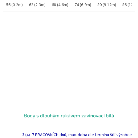
56 (0-2m)
62 (2-3m)
68 (4-6m)
74 (6-9m)
80 (9-12m)
86 (12-1
Body s dlouhým rukávem zavinovací bílá
3 (4) -7 PRACOVNÍCH dnů, max. doba dle termínu šití výrobce