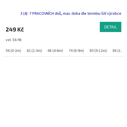
3 (4) -7 PRACOVNÍCH dnů, max. doba dle termínu šití výrobce
DETAIL
249 Kč
vel. 56-98
56 (0-2m)
62 (2-3m)
68 (4-6m)
74 (6-9m)
80 (9-12m)
86 (12-1