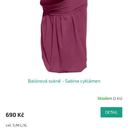
i
r
s
o
p
d
r
u
o
k
d
t
u
ů
k
t
ů
Balónová sukně - Sabina cyklámen
Skladem
(1 ks)
DETAIL
690 Kč
vel. S/M-L/XL