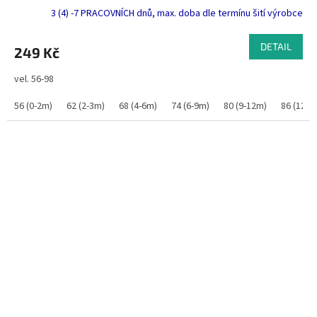
3 (4) -7 PRACOVNÍCH dnů, max. doba dle termínu šití výrobce
DETAIL
249 Kč
vel. 56-98
56 (0-2m)
62 (2-3m)
68 (4-6m)
74 (6-9m)
80 (9-12m)
86 (12-1