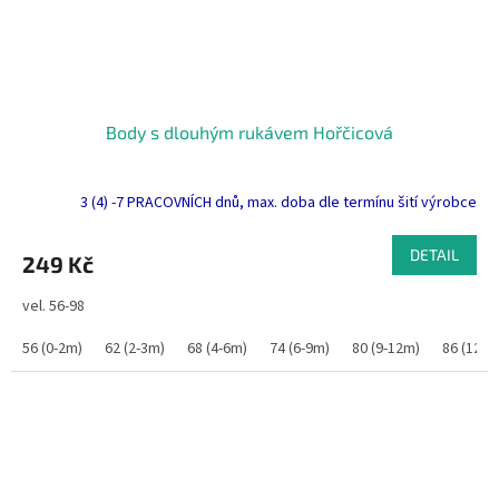
Body s dlouhým rukávem Hořčicová
3 (4) -7 PRACOVNÍCH dnů, max. doba dle termínu šití výrobce
DETAIL
249 Kč
vel. 56-98
56 (0-2m)
62 (2-3m)
68 (4-6m)
74 (6-9m)
80 (9-12m)
86 (12-1