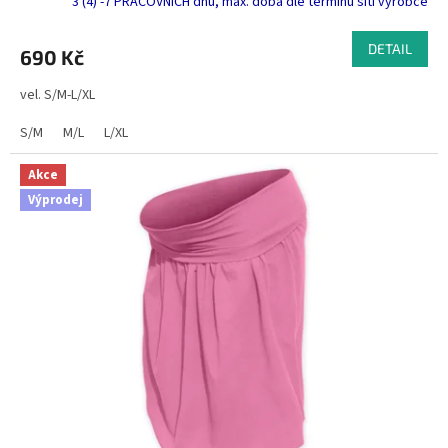
3 (4) -7 PRACOVNÍCH dnů, max. doba dle termínu šití výrobce
DETAIL
690 Kč
vel. S/M-L/XL
S/M
M/L
L/XL
Akce
Výprodej