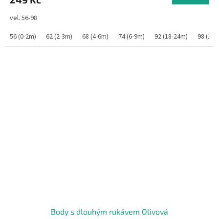
vel. 56-98
56 (0-2m)
62 (2-3m)
68 (4-6m)
74 (6-9m)
92 (18-24m)
98 (2-3r
Body s dlouhým rukávem Olivová