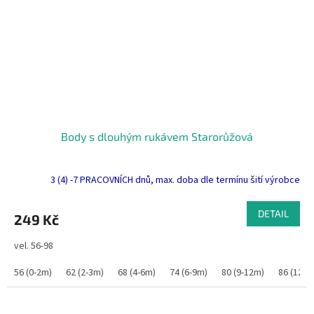
Body s dlouhým rukávem Starorůžová
3 (4) -7 PRACOVNÍCH dnů, max. doba dle termínu šití výrobce
DETAIL
249 Kč
vel. 56-98
56 (0-2m)
62 (2-3m)
68 (4-6m)
74 (6-9m)
80 (9-12m)
86 (12-1