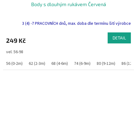
Body s dlouhým rukávem Červená
3 (4) -7 PRACOVNÍCH dnů, max. doba dle termínu šití výrobce
DETAIL
249 Kč
vel. 56-98
56 (0-2m)
62 (2-3m)
68 (4-6m)
74 (6-9m)
80 (9-12m)
86 (12-1