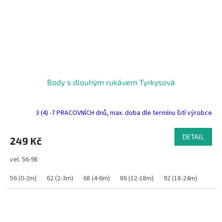
Body s dlouhým rukávem Tyrkysová
3 (4) -7 PRACOVNÍCH dnů, max. doba dle termínu šití výrobce
DETAIL
249 Kč
vel. 56-98
56 (0-2m)
62 (2-3m)
68 (4-6m)
86 (12-18m)
92 (18-24m)