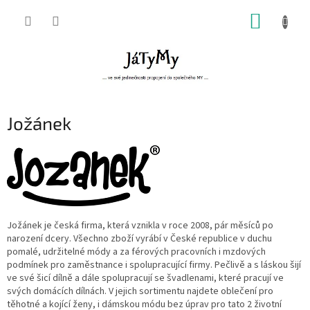
Přejít
NÁKUP
na
obsah
KOŠÍK
Jožánek
Jožánek je česká firma, která vznikla v roce 2008, pár měsíců po
narození dcery. Všechno zboží vyrábí v České republice v duchu
pomalé, udržitelné módy a za férových pracovních i mzdových
podmínek pro zaměstnance i spolupracující firmy. Pečlivě a s láskou šijí
ve své šicí dílně a dále spolupracují se švadlenami, které pracují ve
svých domácích dílnách. V jejich sortimentu najdete oblečení pro
těhotné a kojící ženy, i dámskou módu bez úprav pro tato 2 životní