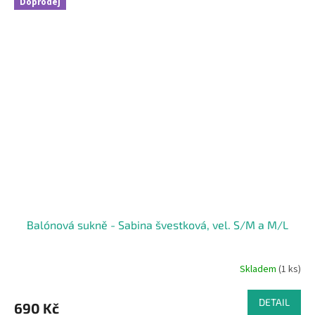
Doprodej
Balónová sukně - Sabina švestková, vel. S/M a M/L
Skladem
(1 ks)
DETAIL
690 Kč