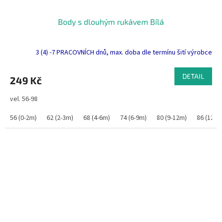
Body s dlouhým rukávem Bílá
3 (4) -7 PRACOVNÍCH dnů, max. doba dle termínu šití výrobce
DETAIL
249 Kč
vel. 56-98
56 (0-2m)
62 (2-3m)
68 (4-6m)
74 (6-9m)
80 (9-12m)
86 (12-1