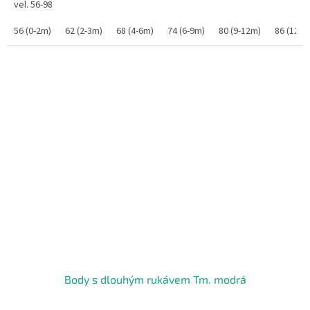
vel. 56-98
56 (0-2m)
62 (2-3m)
68 (4-6m)
74 (6-9m)
80 (9-12m)
86 (12-1
Body s dlouhým rukávem Tm. modrá