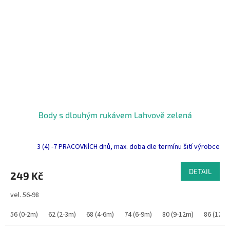
Body s dlouhým rukávem Lahvově zelená
3 (4) -7 PRACOVNÍCH dnů, max. doba dle termínu šití výrobce
DETAIL
249 Kč
vel. 56-98
56 (0-2m)
62 (2-3m)
68 (4-6m)
74 (6-9m)
80 (9-12m)
86 (12-1