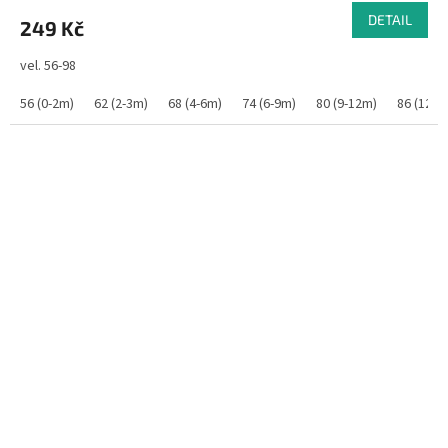
DETAIL
249 Kč
vel. 56-98
56 (0-2m)
62 (2-3m)
68 (4-6m)
74 (6-9m)
80 (9-12m)
86 (12-1