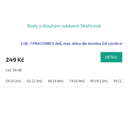
Body s dlouhým rukávem Skořicová
3 (4) -7 PRACOVNÍCH dnů, max. doba dle termínu šití výrobce
DETAIL
249 Kč
vel. 56-98
56 (0-2m)
62 (2-3m)
68 (4-6m)
74 (6-9m)
80 (9-12m)
86 (12-1