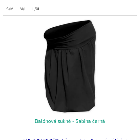
S/M
M/L
L/XL
Balónová sukně - Sabina černá