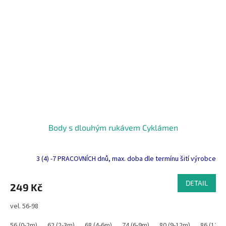
Body s dlouhým rukávem Cyklámen
3 (4) -7 PRACOVNÍCH dnů, max. doba dle termínu šití výrobce
DETAIL
249 Kč
vel. 56-98
56 (0-2m)
62 (2-3m)
68 (4-6m)
74 (6-9m)
80 (9-12m)
86 (12-1