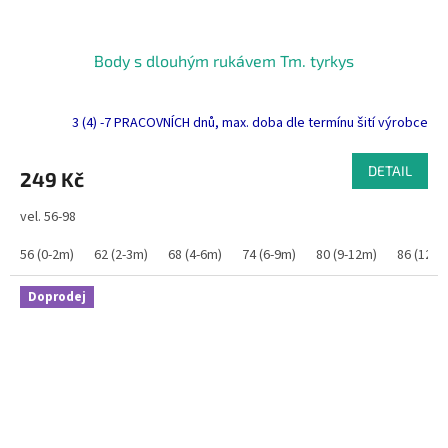
Body s dlouhým rukávem Tm. tyrkys
3 (4) -7 PRACOVNÍCH dnů, max. doba dle termínu šití výrobce
DETAIL
249 Kč
vel. 56-98
56 (0-2m)
62 (2-3m)
68 (4-6m)
74 (6-9m)
80 (9-12m)
86 (12-1
Doprodej