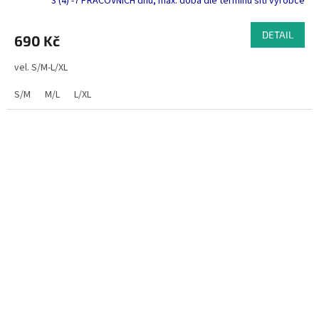
3 (4) -7 PRACOVNÍCH dnů, max. doba dle termínu šití výrobce
DETAIL
690 Kč
vel. S/M-L/XL
S/M
M/L
L/XL