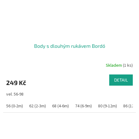
Body s dlouhým rukávem Bordó
Skladem
(1 ks)
DETAIL
249 Kč
vel. 56-98
56 (0-2m)
62 (2-3m)
68 (4-6m)
74 (6-9m)
80 (9-12m)
86 (12-1