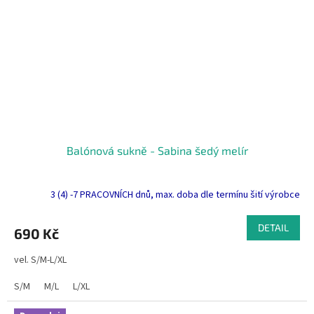
Balónová sukně - Sabina šedý melír
3 (4) -7 PRACOVNÍCH dnů, max. doba dle termínu šití výrobce
DETAIL
690 Kč
vel. S/M-L/XL
S/M
M/L
L/XL