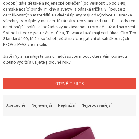
období, dále dětské a kojenecké oblečení (od velikosti 56 do 140),
dámské nosící bundy, mikiny a svetry, a pánská trička. Šijí pouze z
certifikovaných materiálů. Bavlněné úplety mají od výrobce z Turecka.
Všechny tyto úplety mají certifikát Öko-Tex Standard 100, tř. 1, tedy ten
nejpřísnější, splňující požadavky nezávadnosti i pro děti už od narození.
Softhell i fleece jsou z Asie - Čína, Taiwan a také mají certifikaci Öko-Tex
Standard 100, tř. 2 a softshell ještě navíc negativní obsah škodlivých
PFOA a PFAS chemikálií.
Jistě i Vy si zamilujete basic nadčasovou módu, která Vám opravdu
dlouho vydrží a užijete ji dlouhé roky.
OTEVŘÍT FILTR
Ř
a
Abecedně
Nejlevnější
Nejdražší
Nejprodávanější
z
e
V
n
ý
í
p
p