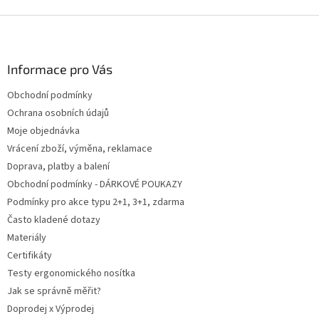
Z
á
p
a
Informace pro Vás
t
Obchodní podmínky
í
Ochrana osobních údajů
Moje objednávka
Vrácení zboží, výměna, reklamace
Doprava, platby a balení
Obchodní podmínky - DÁRKOVÉ POUKAZY
Podmínky pro akce typu 2+1, 3+1, zdarma
Často kladené dotazy
Materiály
Certifikáty
Testy ergonomického nosítka
Jak se správně měřit?
Doprodej x Výprodej