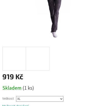
919 Kč
Měrná
Skladem
(1 ks)
cena:
Velikost