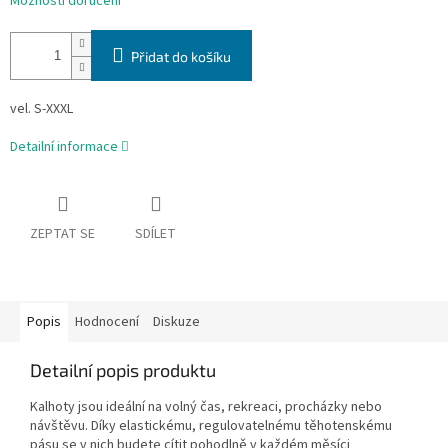
Možnosti doručení
Přidat do košíku
vel. S-XXXL
Detailní informace
ZEPTAT SE
SDÍLET
Popis
Hodnocení
Diskuze
Detailní popis produktu
Kalhoty jsou ideální na volný čas, rekreaci, procházky nebo
návštěvu. Díky elastickému, regulovatelnému těhotenskému
pásu se v nich budete cítit pohodlně v každém měsíci