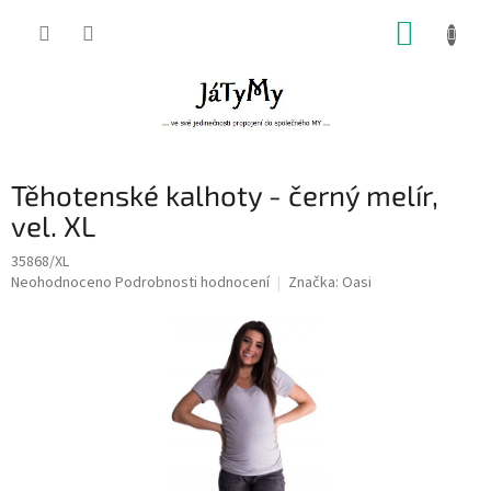
Přejít
NÁKUP
na
obsah
KOŠÍK
Těhotenské kalhoty - černý melír,
vel. XL
35868/XL
Průměrné
Neohodnoceno
Podrobnosti hodnocení
Značka:
Oasi
hodnocení
produktu
je
0,0
z
5
hvězdiček.