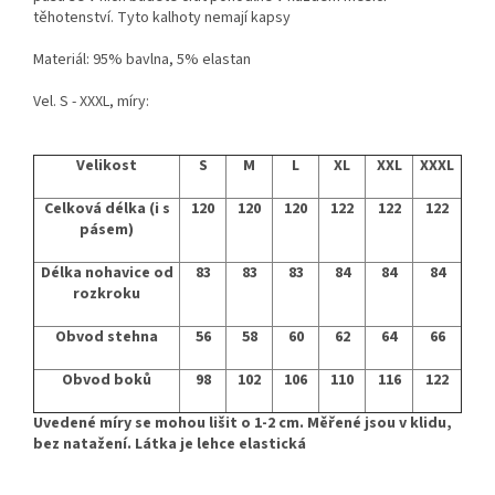
těhotenství. Tyto kalhoty nemají kapsy
Materiál: 95% bavlna, 5% elastan
Vel. S - XXXL, míry:
Velikost
S
M
L
XL
XXL
XXXL
Celková délka (i s
120
120
120
122
122
122
pásem)
Délka nohavice od
83
83
83
84
84
84
rozkroku
Obvod stehna
56
58
60
62
64
66
Obvod boků
98
102
106
110
116
122
Uvedené míry se mohou lišit o 1-2 cm. Měřené jsou v klidu,
bez natažení. Látka je lehce elastická