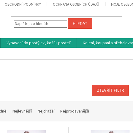
OBCHODNÍ PODMÍNKY
OCHRANA OSOBNÍCH ÚDAJŮ
MOJE OBJED
HLEDAT
Vybavení do postýlek, košů i postelí
Kojení, koupání a přebalován
OTEVŘÍT FILTR
dně
Nejlevnější
Nejdražší
Nejprodávanější