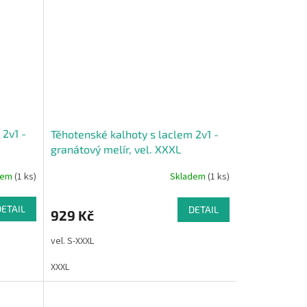
 2v1 -
Těhotenské kalhoty s laclem 2v1 -
granátový melír, vel. XXXL
dem
(1 ks)
Skladem
(1 ks)
DETAIL
DETAIL
929 Kč
vel. S-XXXL
XXXL