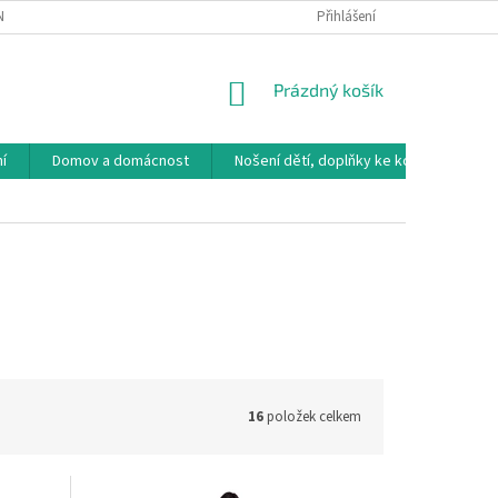
NÁVKA
VRÁCENÍ ZBOŽÍ, VÝMĚNA, REKLAMACE
Přihlášení
DOPRAVA, PLATBY A B
NÁKUPNÍ
Prázdný košík
KOŠÍK
í
Domov a domácnost
Nošení dětí, doplňky ke kočárkům
16
položek celkem