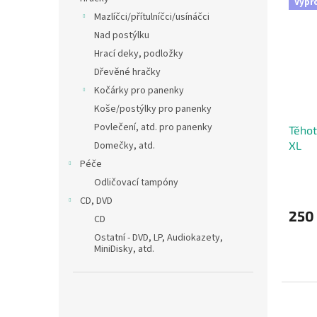
Výpr
Mazlíčci/přítulníčci/usínáčci
Nad postýlku
Hrací deky, podložky
Dřevěné hračky
Kočárky pro panenky
Koše/postýlky pro panenky
Povlečení, atd. pro panenky
Těhot
XL
Domečky, atd.
Péče
Odličovací tampóny
CD, DVD
250
CD
Ostatní - DVD, LP, Audiokazety,
MiniDisky, atd.