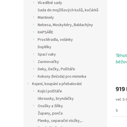
Vícedílné sady
Sada do mojžíšových košů, kočárků
Mantinely
Nebesa, Moskytiéry, Baldachýny
KAPSÁŘE
Prostěradla, volánky
Doplňky
Spací vaky
Těhot
béžov
Zavinovačky
Deky, Dečky, Polštáře
Kokony (hnízda) pro miminka
Kojení, koupání a přebalování
919 
Kojící polštáře
Ubrousky, bryndáčky
vel. S
Osušky a žíňky
S
Župany, ponča
Plenky, separační vložky,...