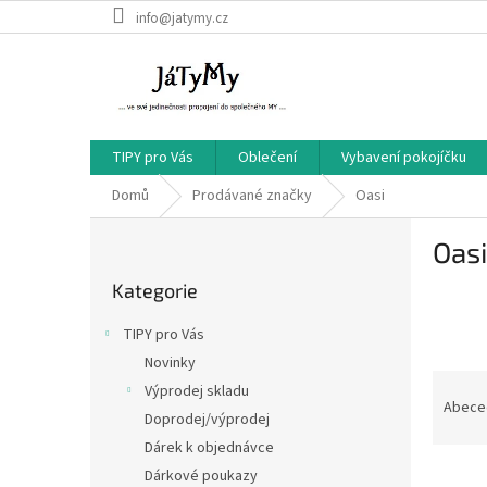
Přejít
info@jatymy.cz
na
obsah
TIPY pro Vás
Oblečení
Vybavení pokojíčku
Domů
Prodávané značky
Oasi
P
Oasi
o
Přeskočit
s
Kategorie
kategorie
t
r
TIPY pro Vás
a
Novinky
n
Ř
Výprodej skladu
n
a
Abece
í
Doprodej/výprodej
z
p
Dárek k objednávce
e
a
V
n
Dárkové poukazy