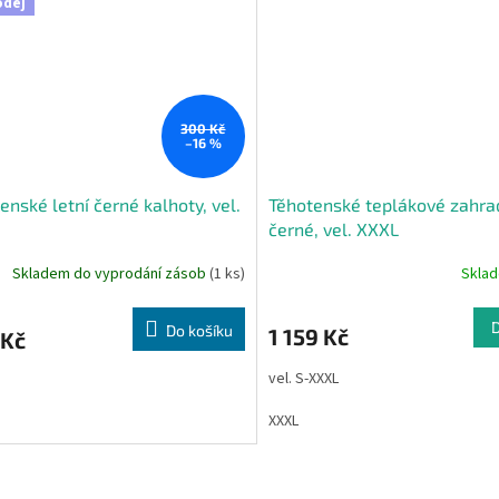
odej
300 Kč
–16 %
enské letní černé kalhoty, vel.
Těhotenské teplákové zahra
černé, vel. XXXL
Skladem do vyprodání zásob
(1 ks)
Skla
Do košíku
1 159 Kč
 Kč
vel. S-XXXL
XXXL