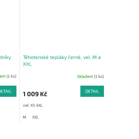
dníky
Těhotenské tepláky černé, vel. M a
XXL
dem
(1 ks)
Skladem
(1 ks)
DETAIL
DETAIL
1 009 Kč
vel. XS-XXL
M
XXL