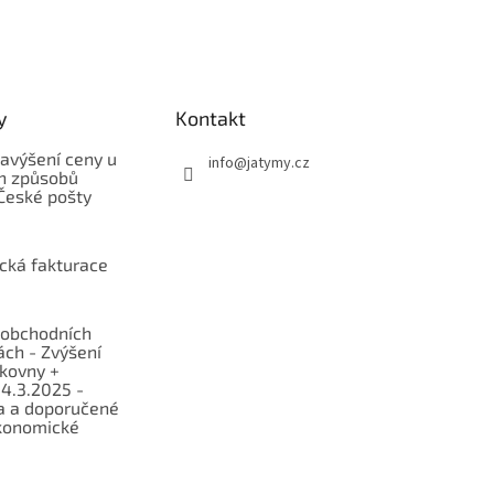
y
Kontakt
avýšení ceny u
info
@
jatymy.cz
h způsobů
České pošty
ická fakturace
obchodních
ch - Zvýšení
lkovny +
 4.3.2025 -
a a doporučené
konomické