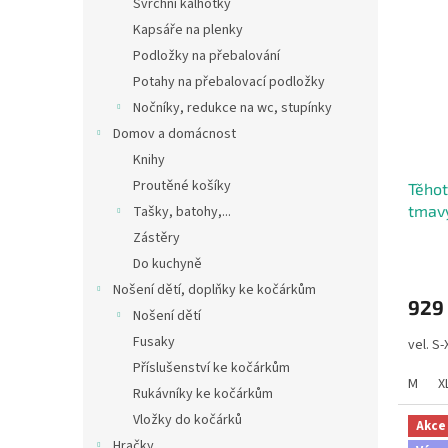
Svrchní kalhotky
Kapsáře na plenky
Podložky na přebalování
Potahy na přebalovací podložky
Nočníky, redukce na wc, stupínky
Domov a domácnost
Knihy
Proutěné košíky
Těhot
tmavý
Tašky, batohy,...
Zástěry
Do kuchyně
Nošení dětí, doplňky ke kočárkům
929
Nošení dětí
Fusaky
vel. S
Příslušenství ke kočárkům
M
X
Rukávníky ke kočárkům
Vložky do kočárků
Akce
Hračky