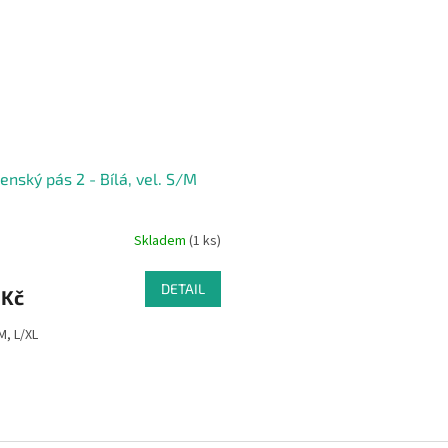
enský pás 2 - Bílá, vel. S/M
Skladem
(1 ks)
DETAIL
 Kč
M, L/XL
O
v