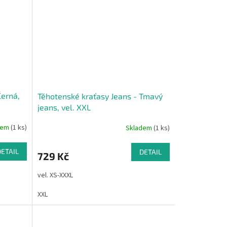
Černá,
Těhotenské kraťasy Jeans - Tmavý
jeans, vel. XXL
dem
(1 ks)
Skladem
(1 ks)
DETAIL
DETAIL
729 Kč
vel. XS-XXXL
XXL