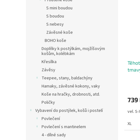
Proutěné koše
S mini boudou
S boudou
S nebesy
Závěsné koše
BOHO koše
Doplňky k postýlkám, mojžíšovým
košům, kolébkám
Křesílka
Těhot
tmavý
Závěsy
Teepee, stany, baldachýny
Hamaky, závěsné kokony, vaky
Koše na hračky, drobnosti, atd.
739
Poličky
Vybavení do postýlek, košů i postelí
vel. S
Povlečení
XL
Povlečení s mantinelem
4 - dílné sady