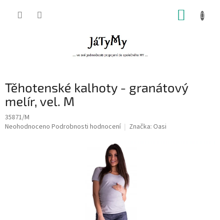
Přejít
NÁKUP
na
obsah
KOŠÍK
Těhotenské kalhoty - granátový
melír, vel. M
35871/M
Průměrné
Neohodnoceno
Podrobnosti hodnocení
Značka:
Oasi
hodnocení
produktu
je
0,0
z
5
hvězdiček.