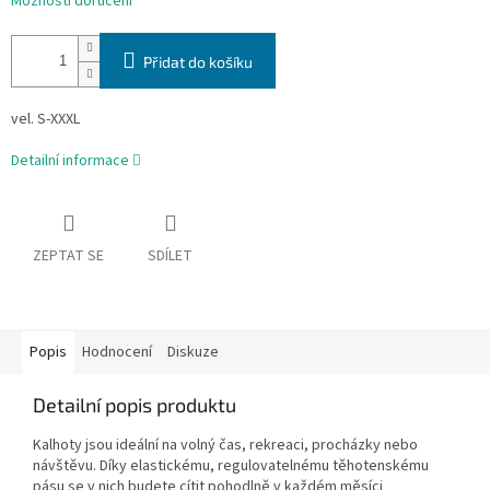
Možnosti doručení
Přidat do košíku
vel. S-XXXL
Detailní informace
ZEPTAT SE
SDÍLET
Popis
Hodnocení
Diskuze
Detailní popis produktu
Kalhoty jsou ideální na volný čas, rekreaci, procházky nebo
návštěvu. Díky elastickému, regulovatelnému těhotenskému
pásu se v nich budete cítit pohodlně v každém měsíci