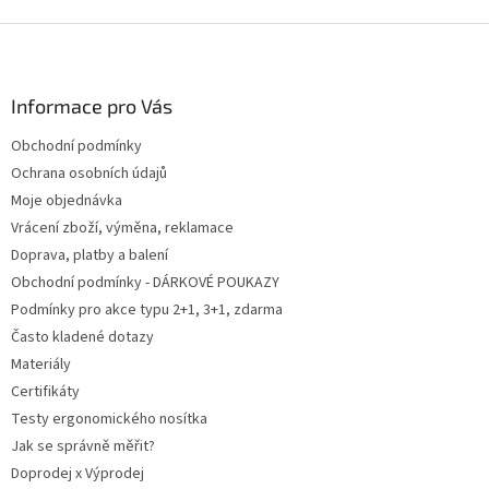
Z
á
p
a
Informace pro Vás
t
Obchodní podmínky
í
Ochrana osobních údajů
Moje objednávka
Vrácení zboží, výměna, reklamace
Doprava, platby a balení
Obchodní podmínky - DÁRKOVÉ POUKAZY
Podmínky pro akce typu 2+1, 3+1, zdarma
Často kladené dotazy
Materiály
Certifikáty
Testy ergonomického nosítka
Jak se správně měřit?
Doprodej x Výprodej