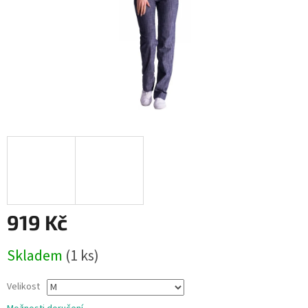
919 Kč
Měrná
Skladem
(1 ks)
cena:
Velikost