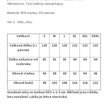
těhotenství. Tyto kalhoty nemají kapsy
Materiál: 95% bavlna, 5% elastan
Vel. S - XXXL, míry:
Velikost
S
M
L
XL
XXL
XXXL
Celková délka (i s
120
120
120
122
122
122
pásem)
Délka nohavice od
83
83
83
84
84
84
rozkroku
Obvod stehna
56
58
60
62
64
66
Obvod boků
98
102
106
110
116
122
Uvedené míry se mohou lišit o 1-2 cm. Měřené jsou v klidu,
bez natažení. Látka je lehce elastická