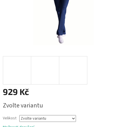
929 Kč
Měrná
Zvolte variantu
cena:
Velikost