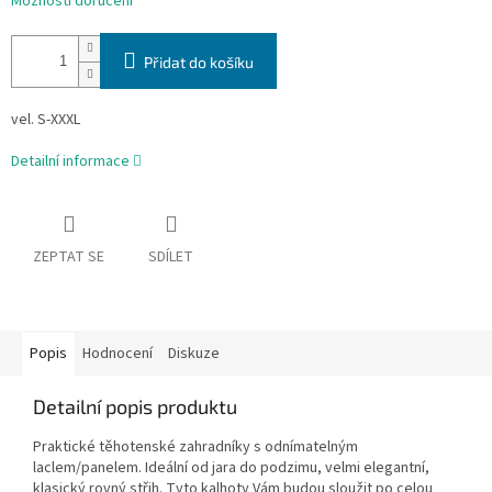
Možnosti doručení
Přidat do košíku
vel. S-XXXL
Detailní informace
ZEPTAT SE
SDÍLET
Popis
Hodnocení
Diskuze
Detailní popis produktu
Praktické těhotenské zahradníky s odnímatelným
laclem/panelem. Ideální od jara do podzimu, velmi elegantní,
klasický rovný střih. Tyto kalhoty Vám budou sloužit po celou