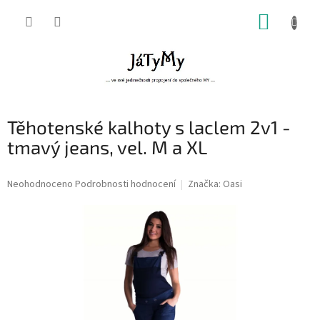
Přejít
NÁKUP
na
obsah
KOŠÍK
Těhotenské kalhoty s laclem 2v1 -
tmavý jeans, vel. M a XL
Průměrné
Neohodnoceno
Podrobnosti hodnocení
Značka:
Oasi
hodnocení
produktu
je
0,0
z
5
hvězdiček.