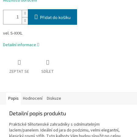
Možnosti doručení
Přidat do košíku
vel. S-XXXL
Detailní informace
ZEPTAT SE
SDÍLET
Popis
Hodnocení
Diskuze
Detailní popis produktu
Praktické těhotenské zahradníky s odnímatelným
laclem/panelem. Ideální od jara do podzimu, velmi elegantní,
klasický rovný střih. Tyto kalhoty Vám budou sloužit po celou