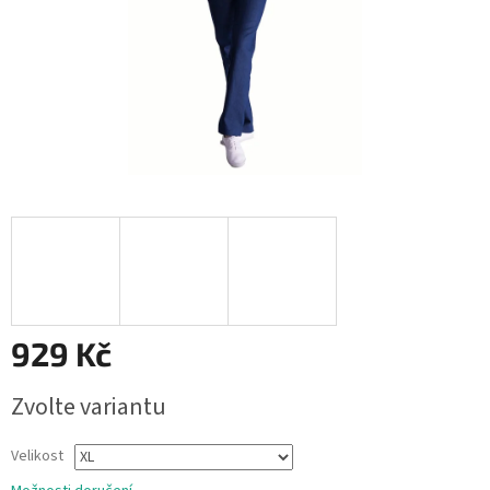
929 Kč
Měrná
Zvolte variantu
cena:
Velikost