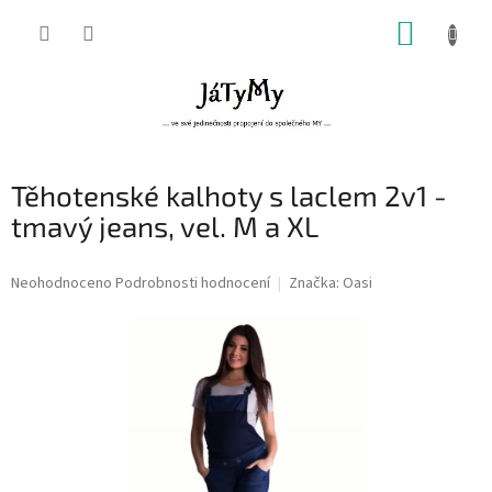
Přejít
NÁKUP
na
obsah
KOŠÍK
Těhotenské kalhoty s laclem 2v1 -
tmavý jeans, vel. M a XL
Průměrné
Neohodnoceno
Podrobnosti hodnocení
Značka:
Oasi
hodnocení
produktu
je
0,0
z
5
hvězdiček.