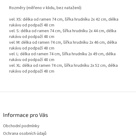
Rozměry (měřeno v klidu, bez natažení):
vel. XS: délka od ramen 74 cm, šířka hrudníku 2x 42 cm, délka
rukávu od podpaží 48 cm
vel. S: délka od ramen 74 cm, šířka hrudníku 2x 44 cm, délka
rukávu od podpaží 48 cm
vel. M: délka od ramen 74 cm, šířka hrudníku 2x 46 cm, délka
rukávu od podpaží 48 cm
vel. L: délka od ramen 74 cm, šířka hrudníku 2x 49 cm, délka
rukávu od podpaží 48 cm
vel. XL: délka od ramen 74 cm, šířka hrudníku 2x 52 cm, délka
rukávu od podpaží 48 cm
Z
á
p
a
Informace pro Vás
t
Obchodní podmínky
í
Ochrana osobních údajů