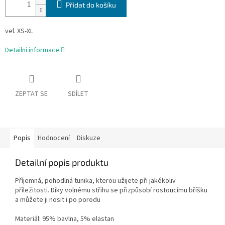
Přidat do košíku
vel. XS-XL
Detailní informace
ZEPTAT SE
SDÍLET
Popis
Hodnocení
Diskuze
Detailní popis produktu
Příjemná, pohodlná tunika, kterou užijete při jakékoliv
příležitosti. Díky volnému střihu se přizpůsobí rostoucímu bříšku
a můžete ji nosit i po porodu
Materiál: 95% bavlna, 5% elastan