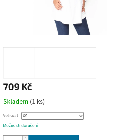
709 Kč
Měrná
Skladem
(1 ks)
cena:
Velikost
Možnosti doručení