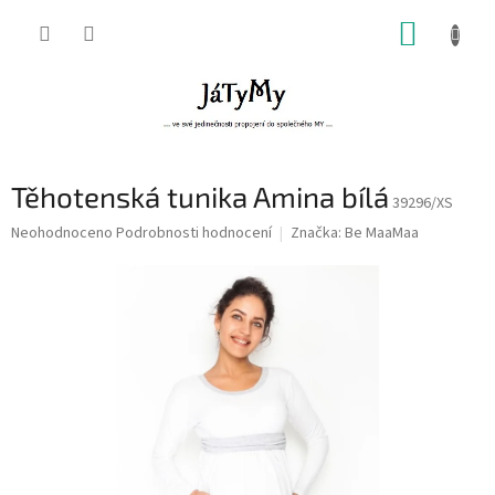
Přejít
NÁKUP
na
obsah
KOŠÍK
Těhotenská tunika Amina bílá
39296/XS
Průměrné
Neohodnoceno
Podrobnosti hodnocení
Značka:
Be MaaMaa
hodnocení
produktu
je
0,0
z
5
hvězdiček.