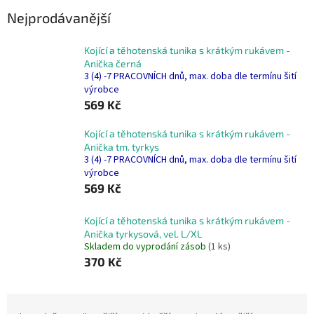
Nejprodávanější
Kojící a těhotenská tunika s krátkým rukávem -
Anička černá
3 (4) -7 PRACOVNÍCH dnů, max. doba dle termínu šití
výrobce
569 Kč
Kojící a těhotenská tunika s krátkým rukávem -
Anička tm. tyrkys
3 (4) -7 PRACOVNÍCH dnů, max. doba dle termínu šití
výrobce
569 Kč
Kojící a těhotenská tunika s krátkým rukávem -
Anička tyrkysová, vel. L/XL
Skladem do vyprodání zásob
(1 ks)
370 Kč
Ř