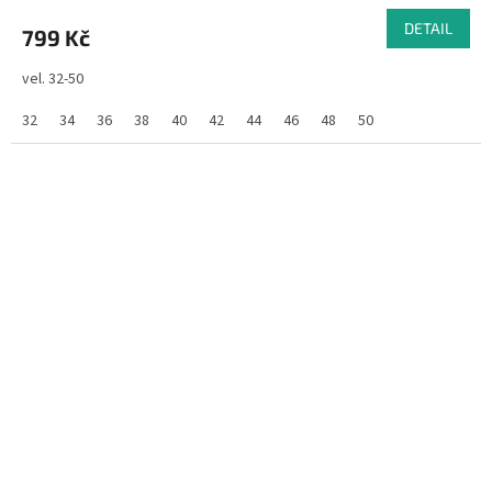
DETAIL
799 Kč
vel. 32-50
32
34
36
38
40
42
44
46
48
50