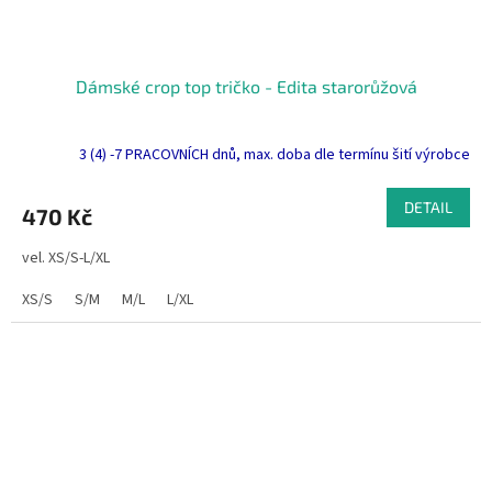
Dámské crop top tričko - Edita starorůžová
3 (4) -7 PRACOVNÍCH dnů, max. doba dle termínu šití výrobce
DETAIL
470 Kč
vel. XS/S-L/XL
XS/S
S/M
M/L
L/XL