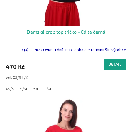
Dámské crop top tričko - Edita černá
3 (4) -7 PRACOVNÍCH dnů, max. doba dle termínu šití výrobce
DETAIL
470 Kč
vel. XS/S-L/XL
XS/S
S/M
M/L
L/XL