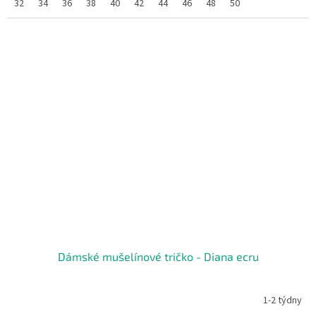
32
34
36
38
40
42
44
46
48
50
Dámské mušelínové tričko - Diana ecru
1-2 týdny