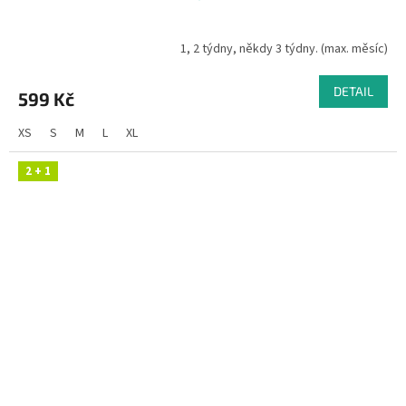
1, 2 týdny, někdy 3 týdny. (max. měsíc)
DETAIL
599 Kč
XS
S
M
L
XL
2 + 1