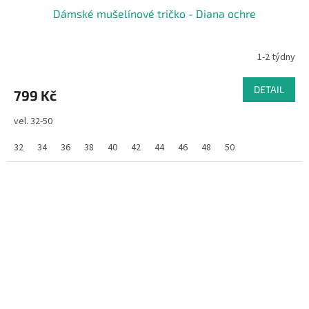
Dámské mušelínové tričko - Diana ochre
1-2 týdny
DETAIL
799 Kč
vel. 32-50
32
34
36
38
40
42
44
46
48
50