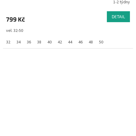
1-2 týdny
DETAIL
799 Kč
vel. 32-50
32
34
36
38
40
42
44
46
48
50