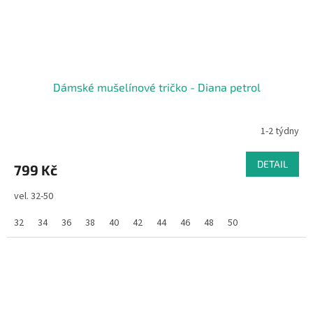
Dámské mušelínové tričko - Diana petrol
1-2 týdny
DETAIL
799 Kč
vel. 32-50
32
34
36
38
40
42
44
46
48
50