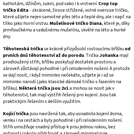
kalhotám, džínům, sukni, pod sako i k vrstvení.
Crop top
tričko Edita
- zkrácené, široce střižené, volné oversize tričko,
které užijete nejen samotné přes léto a teplé dny, ale i např. na
tílko jako horní vrstvu.
Mušelínové tričko Diana
, které je, díky
jemňoučkému a vzdušnému mušelínu, skvělé na léto a horké
dny.
Těhotenská trička
se krásně přizpůsobí rostoucímu bříšku
od
prvních dnů těhotenství až do porodu
. Trička
Johanka
mají
prodloužený střih, bříšku poskytují dostatek prostoru a
zároveň zůstávají pohodlné i při celodenním nošení. A protože
se dají nosit, i když miminko nečekáte, užijete je i až se
miminko narodí (jako klasické dámské tričko s řasením na
bříšku).
Některá trička jsou 2v1
a mohou se nosit jak v
těhotenství, tak mají výstřih řešený pro kojení. Jsou tak
praktickým řešením s delším využitím.
Kojící trička
jsou navržená tak, aby usnadnila kojení doma,
venku i na cestách a byly pohodlné i při celodenním nošení.
Střih umožňuje snadný přístup k prsu jednou rukou, bez
nutnosti cokoliv přidržovat a zároveň minimalizuje