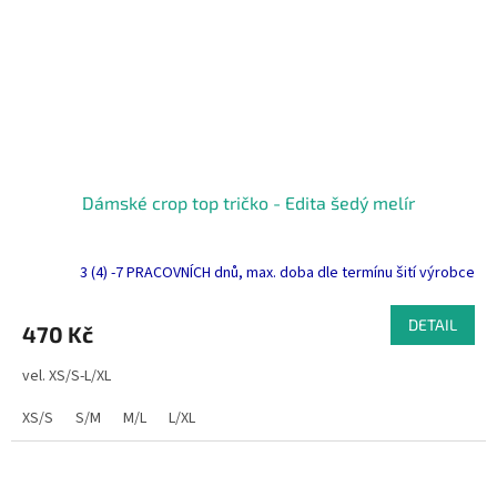
Dámské crop top tričko - Edita šedý melír
3 (4) -7 PRACOVNÍCH dnů, max. doba dle termínu šití výrobce
DETAIL
470 Kč
vel. XS/S-L/XL
XS/S
S/M
M/L
L/XL