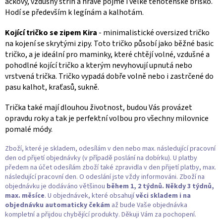
áčkový, vzdušný střih a hravě pojme i velké těhotenské bříško.
Hodí se především k legínám a kalhotám.
Kojící tričko se zipem Kira
- minimalistické oversized tričko
na kojení se skrytými zipy. Toto tričko působí jako běžné basic
tričko, a je ideální pro maminky, které chtějí volné, vzdušné a
pohodlné kojící tričko a kterým nevyhovují upnutá nebo
vrstvená trička. Tričko vypadá dobře volně nebo i zastrčené do
pasu kalhot, kraťasů, sukně.
Trička také mají dlouhou životnost, budou Vás provázet
opravdu roky a tak je perfektní volbou pro všechny milovnice
pomalé módy.
Zboží, které je skladem, odesílám v den nebo max. následující pracovní
den od přijetí objednávky (v případě poslání na dobírku). U platby
předem na účet odesílám zboží také zpravidla v den přijetí platby, max.
následující pracovní den. O odeslání jste vždy informováni. Zboží na
objednávku je dodáváno většinou
během 1, 2 týdnů. Někdy 3 týdnů,
max. měsíce
. U objednávek, které obsahují
věci skladem i na
objednávku
automaticky čekám
až bude Vaše objednávka
kompletní a přijdou chybějící produkty. Děkuji Vám za pochopení.