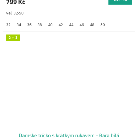
799 Kč
vel. 32-50
32
34
36
38
40
42
44
46
48
50
2 + 1
Dámské tričko s krátkým rukávem - Bára bílá