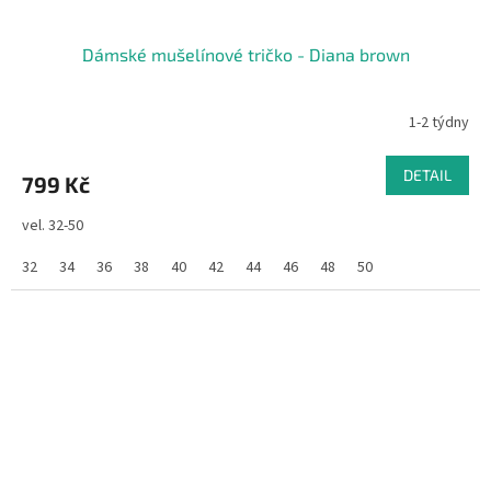
Dámské mušelínové tričko - Diana brown
1-2 týdny
DETAIL
799 Kč
vel. 32-50
32
34
36
38
40
42
44
46
48
50