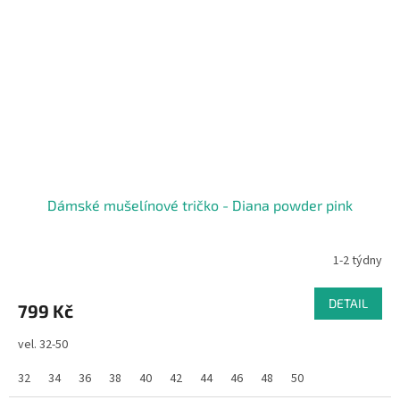
Dámské mušelínové tričko - Diana powder pink
1-2 týdny
DETAIL
799 Kč
vel. 32-50
32
34
36
38
40
42
44
46
48
50