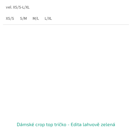
vel. XS/S-L/XL
XS/S
S/M
M/L
L/XL
Dámské crop top tričko - Edita lahvově zelená