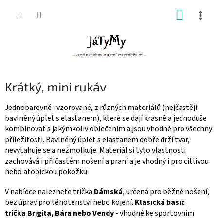
Přejít
NÁKUP
na
obsah
KOŠÍK
Krátký, mini rukáv
Jednobarevné i vzorované, z různých materiálů (nejčastěji
bavlněný úplet s elastanem), které se dají krásně a jednoduše
kombinovat s jakýmkoliv oblečením a jsou vhodné pro všechny
příležitosti. Bavlněný úplet s elastanem dobře drží tvar,
nevytahuje se a nežmolkuje. Materiál si tyto vlastnosti
zachovává i při častém nošení a praní a je vhodný i pro citlivou
nebo atopickou pokožku.
V nabídce naleznete trička
Dámská
, určená pro běžné nošení,
bez úprav pro těhotenství nebo kojení.
Klasická basic
trička
Brigita, Bára nebo Vendy
- vhodné ke sportovním