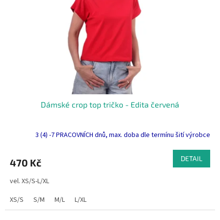
Dámské crop top tričko - Edita červená
3 (4) -7 PRACOVNÍCH dnů, max. doba dle termínu šití výrobce
DETAIL
470 Kč
vel. XS/S-L/XL
XS/S
S/M
M/L
L/XL