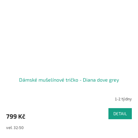
Dámské mušelínové tričko - Diana dove grey
1-2 týdny
DETAIL
799 Kč
vel. 32-50