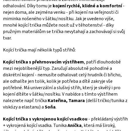
odhalování. Díky tomu je
kojení rychlé, klidné a komfortní
-
nejen doma, ale zejména venku - při kojení na veřejnosti či
miminka nošeného v šátku/nosítku. Jak je uvedeno výše,
mnohé kojící trička můžete nosit už v těhotenství - díky
pružným materiálům se trička nevytahají a zachovávají si svůj
tvar.
Kojící trička mají několik typů střihů:
Kojící trička s přehrnovacím výstřihem
, patří dlouhodobě
mezi nejoblíbenější typ. Zaručují absolutně pohodlné a
diskrétní kojení - nemusíte odhalovat celý hrudník či břicho,
ale odhalíte jen tolik, kolik je potřeba a dítě zakryje vše
potřebné. Má univerzální a slušivý střih, který je skvělý i pro
kojení dítěte v šátku/nosítku. V nabídce s tímto výstřihem
naleznete např. trička
Kateřina, Tamara
(delší tričko/tunika z
viskózy a elastanu) a
Soňa
.
Kojící trička s vykrojenou kojící vsadkou
- překládaný výstřih
+ vykrojená kojící vsadka. Tunika
Anička
, která má široký,