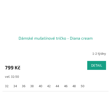
Dámské mušelínové tričko - Diana cream
1-2 týdny
DETAIL
799 Kč
vel. 32-50
32
34
36
38
40
42
44
46
48
50