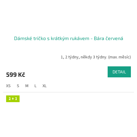
Dámské tričko s krátkým rukávem - Bára červená
1, 2 týdny, někdy 3 týdny. (max. měsíc)
DETAIL
599 Kč
XS
S
M
L
XL
2 + 1