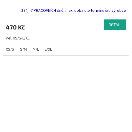
3 (4) -7 PRACOVNÍCH dnů, max. doba dle termínu šití výrobce
DETAIL
470 Kč
vel. XS/S-L/XL
XS/S
S/M
M/L
L/XL