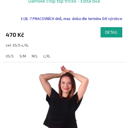
Dámské crop top tričko - Edita bílá
3 (4) -7 PRACOVNÍCH dnů, max. doba dle termínu šití výrobce
DETAIL
470 Kč
vel. XS/S-L/XL
XS/S
S/M
M/L
L/XL