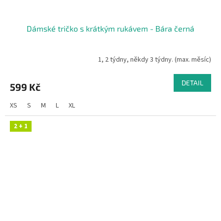
Dámské tričko s krátkým rukávem - Bára černá
1, 2 týdny, někdy 3 týdny. (max. měsíc)
DETAIL
599 Kč
XS
S
M
L
XL
2 + 1