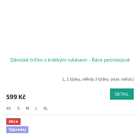
Dámské tričko s krátkým rukávem - Bára petrolejová
1, 2 týdny, někdy 3 týdny. (max. měsíc)
DETAIL
599 Kč
XS
S
M
L
XL
Akce
Výprodej