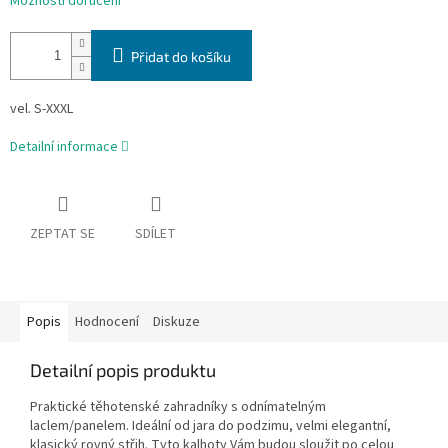
Možnosti doručení
Přidat do košíku
vel. S-XXXL
Detailní informace
ZEPTAT SE
SDÍLET
Popis
Hodnocení
Diskuze
Detailní popis produktu
Praktické těhotenské zahradníky s odnímatelným
laclem/panelem. Ideální od jara do podzimu, velmi elegantní,
klasický rovný střih. Tyto kalhoty Vám budou sloužit po celou