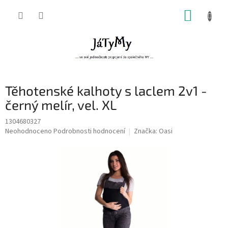
Přejít
NÁKUP
na
obsah
KOŠÍK
Těhotenské kalhoty s laclem 2v1 -
černý melír, vel. XL
1304680327
Průměrné
Neohodnoceno
Podrobnosti hodnocení
Značka:
Oasi
hodnocení
produktu
je
0,0
z
5
hvězdiček.