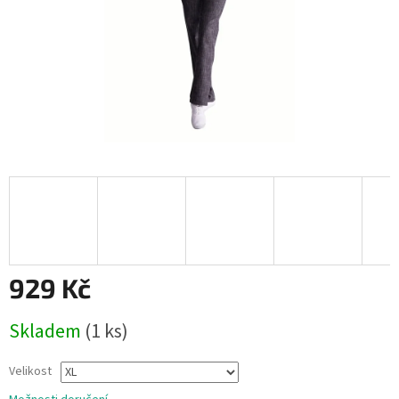
929 Kč
Měrná
Skladem
(1 ks)
cena:
Velikost