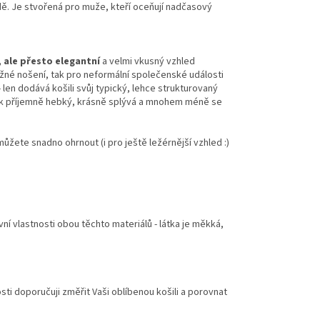
odě. Je stvořená pro muže, kteří oceňují nadčasový
, ale přesto elegantní
a velmi vkusný vzhled
běžné nošení, tak pro neformální společenské události
 len dodává košili svůj typický, lehce strukturovaný
otek příjemně hebký, krásně splývá a mnohem méně se
 můžete snadno ohrnout (i pro ještě ležérnější vzhled :)
vní vlastnosti obou těchto materiálů - látka je měkká,
osti doporučuji změřit Vaši oblíbenou košili a porovnat