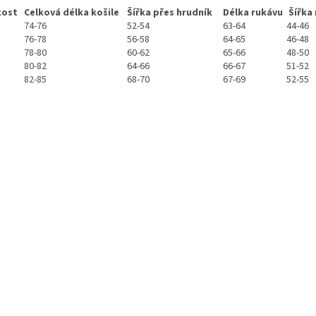
kost
Celková délka košile
Šířka přes hrudník
Délka rukávu
Šířk
74-76
52-54
63-64
44-46
76-78
56-58
64-65
46-48
78-80
60-62
65-66
48-50
80-82
64-66
66-67
51-52
82-85
68-70
67-69
52-55