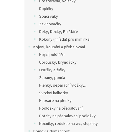
Prostěradla, volánky
Doplňky
Spací vaky
Zavinovačky
Deky, Dečky, Polštáře
Kokony (hnízda) pro miminka
Kojení, koupání a přebalování
Kojící polštáře
Ubrousky, bryndáčky
Osušky a žíňky
Župany, ponča
Plenky, separační vložky,...
Svrchní kalhotky
Kapsáře na plenky
Podložky na přebalování
Potahy na přebalovací podložky
Nočníky, redukce na wc, stupínky
Domov a domácnost