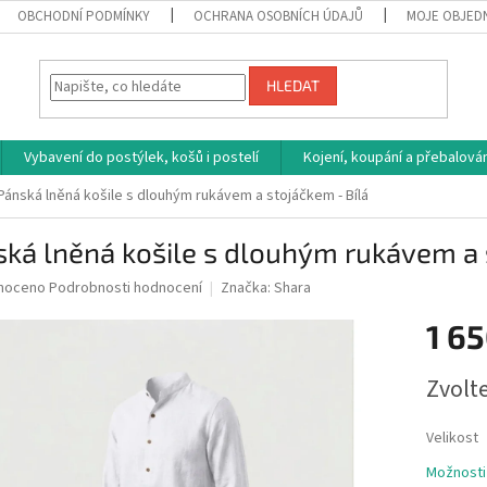
OBCHODNÍ PODMÍNKY
OCHRANA OSOBNÍCH ÚDAJŮ
MOJE OBJED
HLEDAT
Vybavení do postýlek, košů i postelí
Kojení, koupání a přebalován
Pánská lněná košile s dlouhým rukávem a stojáčkem - Bílá
ká lněná košile s dlouhým rukávem a 
né
noceno
Podrobnosti hodnocení
Značka:
Shara
ní
1 65
u
Měrná
Zvolt
cena:
ek.
Velikost
Možnosti