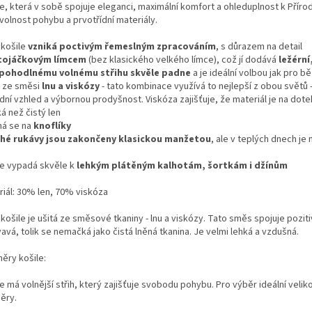
le, která v sobě spojuje eleganci, maximální komfort a ohleduplnost k Přír
 volnost pohybu a prvotřídní materiály.
 košile
vzniká poctivým řemeslným zpracováním
, s důrazem na detail
tojáčkovým límcem
(bez klasického velkého límce), což jí dodává
ležérní
pohodlnému volnému střihu skvěle padne
a je ideální volbou jak pro 
á ze směsi
lnu a viskózy
- tato kombinace využívá to nejlepší z obou světů -
odní vzhled a výbornou prodyšnost. Viskóza zajišťuje, že materiál je na d
á než čistý len
ná se na
knoflíky
hé rukávy jsou zakončeny klasickou manžetou
, ale v teplých dnech je
le vypadá skvěle k
lehkým plátěným kalhotám, šortkám i džínům
riál: 30% len, 70% viskóza
košile je ušitá ze směsové tkaniny - lnu a viskózy. Tato směs spojuje poziti
avá, tolik se nemačká jako čistá lněná tkanina. Je velmi lehká a vzdušná.
ěry košile:
e má volnější střih, který zajišťuje svobodu pohybu. Pro výběr ideální velik
ěry.