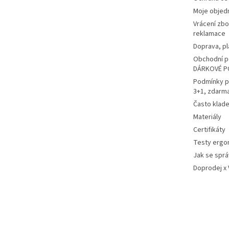
Moje objed
Vrácení zbo
reklamace
Doprava, pl
Obchodní p
DÁRKOVÉ P
Podmínky p
3+1, zdarm
Často klad
Materiály
Certifikáty
Testy ergo
Jak se sprá
Doprodej x