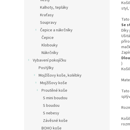
Vesty
Koši
Kalhoty, tepláky
styl,
Kraťasy
Tato
Soupravy
Se s
Čepice a nákrčníky
Díky
Ušit
Čepice
přír
Klobouky
mačk
Zapí
Nákrčníky
Dlou
Vybavení pokojíčku
)
Postýlky
Koši
Mojžíšovy koše, kolébky
Mate
Mojžíšovy koše
Proutěné koše
Tato 
splýv
S mini boudou
S boudou
Rozm
S nebesy
Košil
Závěsné koše
rozm
BOHO koše