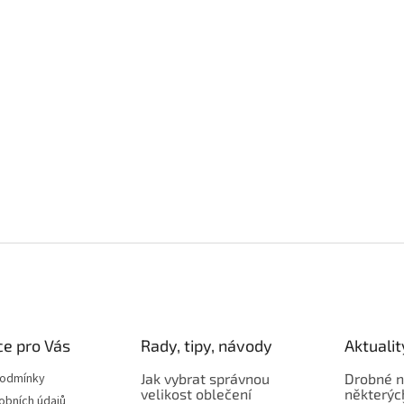
e pro Vás
Rady, tipy, návody
Aktualit
podmínky
Jak vybrat správnou
Drobné n
velikost oblečení
některýc
obních údajů