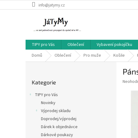
Přejít
info@jatymy.cz
na
obsah
TIPY pro Vás
Oblečení
Vybavení pokojíčku
Domů
Oblečení
Pro muže
Košile
P
Páns
o
Přeskočit
s
Průměr
Neohod
Kategorie
kategorie
t
hodnoce
r
produkt
TIPY pro Vás
a
je
Novinky
0,0
n
z
Výprodej skladu
n
5
í
Doprodej/výprodej
hvězdič
p
Dárek k objednávce
a
Dárkové poukazy