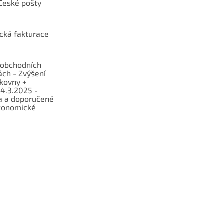
České pošty
ická fakturace
obchodních
ch - Zvýšení
lkovny +
 4.3.2025 -
a a doporučené
konomické