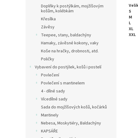
Veli
Doplňky k postýlkám, mojžíšovým
košům, kolébkám
S
M
Křesílka
L
Závěsy
XL
XXL
Teepee, stany, baldachýny
Hamaky, závěsné kokony, vaky
Koše na hračky, drobnosti, atd.
Poličky
Vybavení do postýlek, košů i postelí
Povlečení
Povlečení s mantinelem
4 - dílné sady
Vícedílné sady
Sada do mojžíšových košů, kočárků
Mantinely
Nebesa, Moskytiéry, Baldachýny
KAPSÁŘE