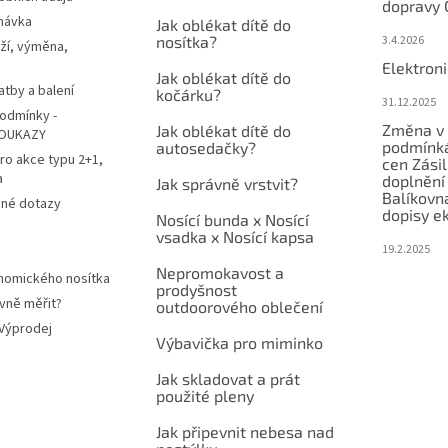
dopravy 
návka
Jak oblékat dítě do
nosítka?
3.4.2026
ží, výměna,
Elektron
Jak oblékat dítě do
atby a balení
kočárku?
31.12.2025
odmínky -
Změna v 
Jak oblékat dítě do
OUKAZY
podmínká
autosedačky?
ro akce typu 2+1,
cen Zási
a
doplnění
Jak správně vrstvit?
Balíkovn
ené dotazy
dopisy e
Nosící bunda x Nosící
vsadka x Nosící kapsa
19.2.2025
Nepromokavost a
nomického nosítka
prodyšnost
vně měřit?
outdoorového oblečení
 Výprodej
Výbavička pro miminko
Jak skladovat a prát
použité pleny
Jak připevnit nebesa nad