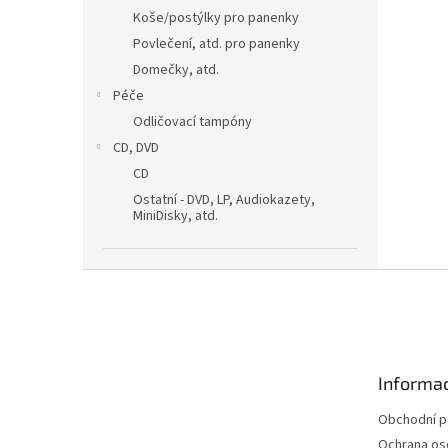
Koše/postýlky pro panenky
Povlečení, atd. pro panenky
Domečky, atd.
Péče
Odličovací tampóny
CD, DVD
CD
Ostatní - DVD, LP, Audiokazety,
MiniDisky, atd.
Z
á
p
a
t
Informac
í
Obchodní 
Ochrana os