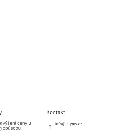
y
Kontakt
avýšení ceny u
info
@
jatymy.cz
h způsobů