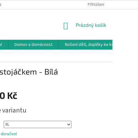
NÁVKA
VRÁCENÍ ZBOŽÍ, VÝMĚNA, REKLAMACE
Přihlášení
DOPRAVA, PLATBY A B
NÁKUPNÍ
Prázdný košík
KOŠÍK
í
Domov a domácnost
Nošení dětí, doplňky ke kočárkům
stojáčkem - Bílá
0 Kč
e variantu
 doručení