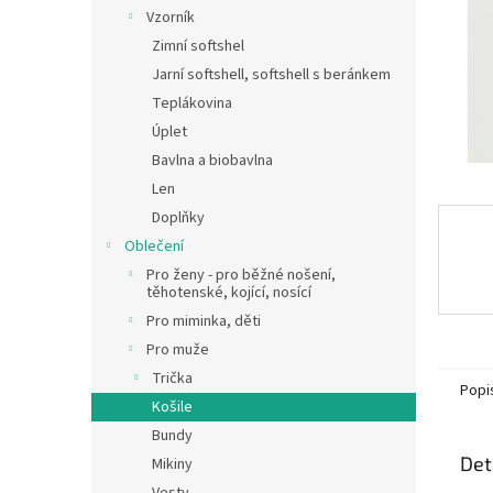
n
Vzorník
e
Zimní softshel
l
Jarní softshell, softshell s beránkem
Teplákovina
Úplet
Bavlna a biobavlna
Len
Doplňky
Oblečení
Pro ženy - pro běžné nošení,
těhotenské, kojící, nosící
Pro miminka, děti
Pro muže
Trička
Popi
Košile
Bundy
Det
Mikiny