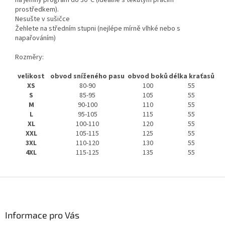
na jemný program do 30°C (ideálně s tekutým pracím
prostředkem).
Nesušte v sušičce
Žehlete na středním stupni (nejlépe mírně vlhké nebo s
napařováním)
Rozměry:
velikost
obvod sníženého pasu
obvod boků
délka kraťasů
XS
80-90
100
55
S
85-95
105
55
M
90-100
110
55
L
95-105
115
55
XL
100-110
120
55
XXL
105-115
125
55
3XL
110-120
130
55
4XL
115-125
135
55
Z
á
p
a
Informace pro Vás