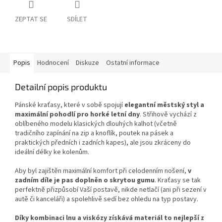
ZEPTAT SE
SDÍLET
Popis
Hodnocení
Diskuze
Ostatní informace
Detailní popis produktu
Pánské kraťasy, které v sobě spojují
elegantní městský styl a
maximální pohodlí pro horké letní dny
. Střihově vychází z
oblíbeného modelu klasických dlouhých kalhot (včetně
tradičního zapínání na zip a knoflík, poutek na pásek a
praktických předních i zadních kapes), ale jsou zkráceny do
ideální délky ke kolenům.
Aby byl zajištěn maximální komfort při celodenním nošení,
v
zadním díle je
pas doplněn o skrytou gumu
. Kraťasy se tak
perfektně přizpůsobí Vaší postavě, nikde netlačí (ani při sezení v
autě či kanceláři) a spolehlivě sedí bez ohledu na typ postavy.
Díky kombinaci lnu a viskózy získává materiál to nejlepší z