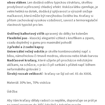
obou vláken
. Len dodává oděvu typickou strukturu, skvělou
prodyšnost a přirozený chladivý efekt. Viskóza látku zjemňuje, je
velmi hebká na dotek, dodává jí splývavost a výrazně snižuje
mačkavost, která může být nevýhodou čistého lnu. Kraťasy si
přitom zachovávají vysokou vzdušnost, savost a termoregulační
vlastnosti typické pro len.
Ověřený kalhotový střih
upravený do délky ke kolenům
Flexibilní pas
- klasický elegantní vzhled s knoflíkem a zipem,
vzadu doplněný o gumu pro maximální pohodlí
2 přední a 2 zadní kapsy
Univerzální režný odstín
je skvěle kombinovatelný např. s
bílou, námořnickou či tmavě modrou, olivovou nebo khaki barvou
Nadčasové kraťasy,
které užijete při procházce městskými
uličkami, na schůzce, v práci či při setkání s přáteli např. během
neformálního grilování :)
Široký rozsah velikostí
- kraťasy se šijí od vel. XS do XXXXL
Materiál: 30% len, 70% viskóza
Údržba:
Aby Vám kraťasy dělaly radost co nejdéle, doporučuje se prát je