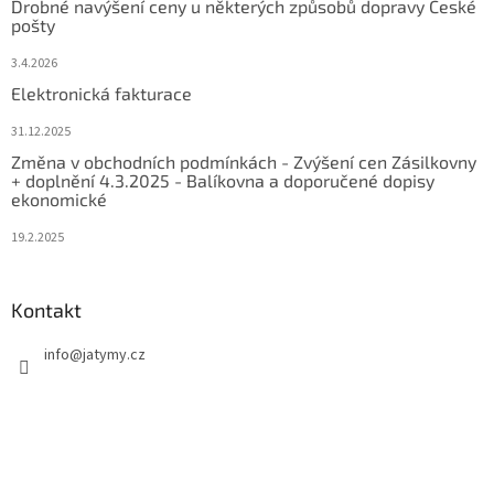
Drobné navýšení ceny u některých způsobů dopravy České
pošty
3.4.2026
Elektronická fakturace
31.12.2025
Změna v obchodních podmínkách - Zvýšení cen Zásilkovny
+ doplnění 4.3.2025 - Balíkovna a doporučené dopisy
ekonomické
19.2.2025
Kontakt
info
@
jatymy.cz