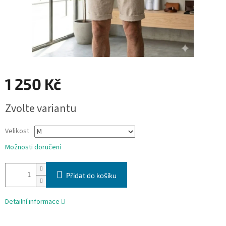
1 250 Kč
Měrná
Zvolte variantu
cena:
Velikost
Možnosti doručení
Přidat do košíku
Detailní informace