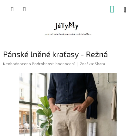
Přejít
NÁKUP
na
obsah
KOŠÍK
Pánské lněné kraťasy - Režná
Průměrné
Neohodnoceno
Podrobnosti hodnocení
Značka:
Shara
hodnocení
produktu
je
0,0
z
5
hvězdiček.