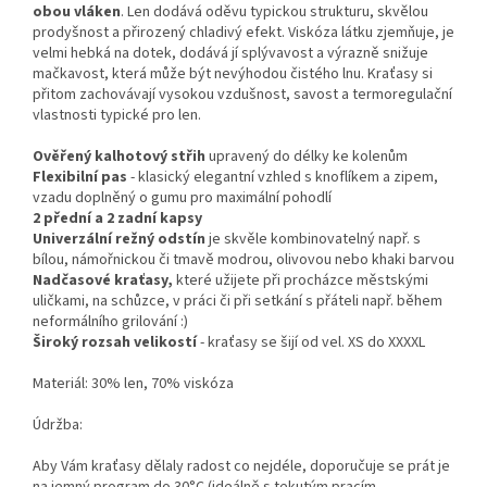
obou vláken
. Len dodává oděvu typickou strukturu, skvělou
prodyšnost a přirozený chladivý efekt. Viskóza látku zjemňuje, je
velmi hebká na dotek, dodává jí splývavost a výrazně snižuje
mačkavost, která může být nevýhodou čistého lnu. Kraťasy si
přitom zachovávají vysokou vzdušnost, savost a termoregulační
vlastnosti typické pro len.
Ověřený kalhotový střih
upravený do délky ke kolenům
Flexibilní pas
- klasický elegantní vzhled s knoflíkem a zipem,
vzadu doplněný o gumu pro maximální pohodlí
2 přední a 2 zadní kapsy
Univerzální režný odstín
je skvěle kombinovatelný např. s
bílou, námořnickou či tmavě modrou, olivovou nebo khaki barvou
Nadčasové kraťasy,
které užijete při procházce městskými
uličkami, na schůzce, v práci či při setkání s přáteli např. během
neformálního grilování :)
Široký rozsah velikostí
- kraťasy se šijí od vel. XS do XXXXL
Materiál: 30% len, 70% viskóza
Údržba:
Aby Vám kraťasy dělaly radost co nejdéle, doporučuje se prát je