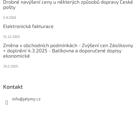
Drobné navýšení ceny u některých způsobů dopravy České
pošty
3.4.2026
Elektronická fakturace
31.12.2025
Změna v obchodních podmínkách - Zvýšení cen Zásilkovny
+ doplnění 4.3.2025 - Balíkovna a doporučené dopisy
ekonomické
19.2.2025
Kontakt
info
@
jatymy.cz