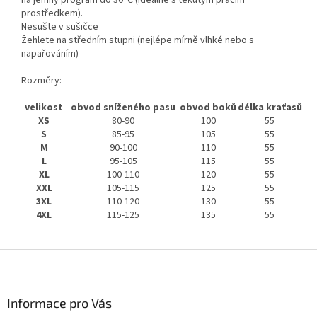
na jemný program do 30°C (ideálně s tekutým pracím
prostředkem).
Nesušte v sušičce
Žehlete na středním stupni (nejlépe mírně vlhké nebo s
napařováním)
Rozměry:
velikost
obvod sníženého pasu
obvod boků
délka kraťasů
XS
80-90
100
55
S
85-95
105
55
M
90-100
110
55
L
95-105
115
55
XL
100-110
120
55
XXL
105-115
125
55
3XL
110-120
130
55
4XL
115-125
135
55
Z
á
p
a
Informace pro Vás