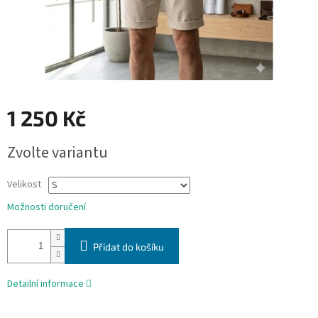
1 250 Kč
Měrná
Zvolte variantu
cena:
Velikost
Možnosti doručení
Přidat do košíku
Detailní informace