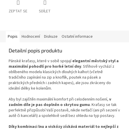
ZEPTAT SE
SDÍLET
Popis
Hodnocení
Diskuze
Ostatní informace
Detailní popis produktu
Pánské kraťasy, které v sobě spojují
elegantní městský styl a
maximální pohodlí pro horké letní dny
. Střihově vychází z
oblíbeného modelu klasických dlouhých kalhot (včetně
tradičního zapínání na zip a knoflík, poutek na pásek a
praktických předních i zadních kapes), ale jsou zkráceny do
ideální délky ke kolenům.
Aby byl zajištěn maximální komfort při celodenním nošení,
v
zadním díle je
pas doplněn o skrytou gumu
. Kraťasy se tak
perfektně přizpůsobí Vaší postavě, nikde netlačí (ani při sezení v
autě či kanceláři) a spolehlivě sedí bez ohledu na typ postavy.
Díky kombinaci lnu a viskózy získává materiál to nejlepší z