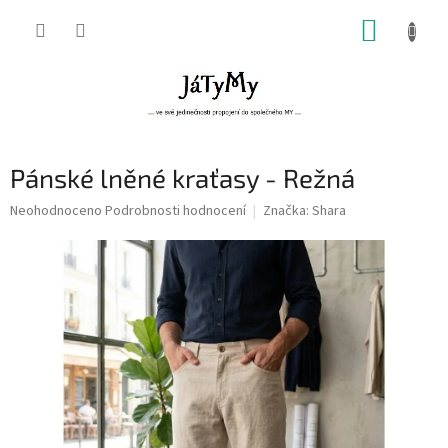
Přejít
NÁKUP
na
obsah
KOŠÍK
Pánské lněné kraťasy - Režná
Průměrné
Neohodnoceno
Podrobnosti hodnocení
Značka:
Shara
hodnocení
produktu
je
0,0
z
5
hvězdiček.