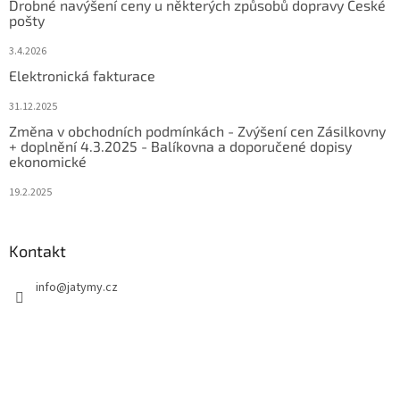
Drobné navýšení ceny u některých způsobů dopravy České
pošty
3.4.2026
Elektronická fakturace
31.12.2025
Změna v obchodních podmínkách - Zvýšení cen Zásilkovny
+ doplnění 4.3.2025 - Balíkovna a doporučené dopisy
ekonomické
19.2.2025
Kontakt
info
@
jatymy.cz