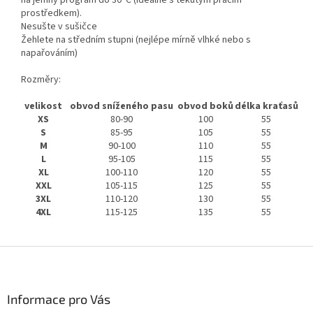
na jemný program do 30°C (ideálně s tekutým pracím
prostředkem).
Nesušte v sušičce
Žehlete na středním stupni (nejlépe mírně vlhké nebo s
napařováním)
Rozměry:
velikost
obvod sníženého pasu
obvod boků
délka kraťasů
XS
80-90
100
55
S
85-95
105
55
M
90-100
110
55
L
95-105
115
55
XL
100-110
120
55
XXL
105-115
125
55
3XL
110-120
130
55
4XL
115-125
135
55
Z
á
p
a
Informace pro Vás