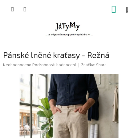
Přejít
NÁKUP
na
obsah
KOŠÍK
Pánské lněné kraťasy - Režná
Průměrné
Neohodnoceno
Podrobnosti hodnocení
Značka:
Shara
hodnocení
produktu
je
0,0
z
5
hvězdiček.