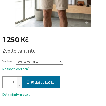
1 250 Kč
Měrná
Zvolte variantu
cena:
Velikost
Možnosti doručení
Přidat do košíku
Detailní informace