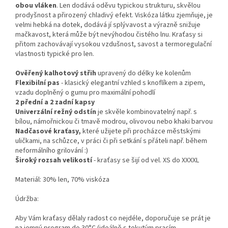
obou vláken
. Len dodává oděvu typickou strukturu, skvělou
prodyšnost a přirozený chladivý efekt. Viskóza látku zjemňuje, je
velmi hebká na dotek, dodává jí splývavost a výrazně snižuje
mačkavost, která může být nevýhodou čistého lnu. Kraťasy si
přitom zachovávají vysokou vzdušnost, savost a termoregulační
vlastnosti typické pro len.
Ověřený kalhotový střih
upravený do délky ke kolenům
Flexibilní pas
- klasický elegantní vzhled s knoflíkem a zipem,
vzadu doplněný o gumu pro maximální pohodlí
2 přední a 2 zadní kapsy
Univerzální režný odstín
je skvěle kombinovatelný např. s
bílou, námořnickou či tmavě modrou, olivovou nebo khaki barvou
Nadčasové kraťasy,
které užijete při procházce městskými
uličkami, na schůzce, v práci či při setkání s přáteli např. během
neformálního grilování :)
Široký rozsah velikostí
- kraťasy se šijí od vel. XS do XXXXL
Materiál: 30% len, 70% viskóza
Údržba:
Aby Vám kraťasy dělaly radost co nejdéle, doporučuje se prát je