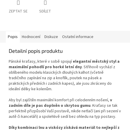
ZEPTAT SE
SDÍLET
Popis
Hodnocení
Diskuze
Ostatní informace
Detailní popis produktu
Pánské kraťasy, které v sobě spojují
elegantní městský styl a
maximální pohodlí pro horké letní dny
. Střihově vychází z
oblíbeného modelu klasických dlouhých kalhot (včetně
tradičního zapínání na zip a knoflík, poutek na pásek a
praktických předních i zadních kapes), ale jsou zkráceny do
ideální délky ke kolenům.
Aby byl zajištěn maximální komfort při celodenním nošení,
v
zadním díle je
pas doplněn o skrytou gumu
. Kraťasy se tak
perfektně přizpůsobí Vaší postavě, nikde netlačí (ani při sezení v
autě či kanceláři) a spolehlivě sedí bez ohledu na typ postavy.
Díky kombinaci lnu a viskózy získává materiál to nejlepší z