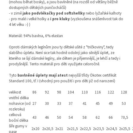
(mohou běhat bosky), a jsou bavlněné (na rozdíl od většiny běžně
dostupných dětských punčocháčů)
- v zimě
jako podvlékačky pod softshellky
nebo lyžařské kalhoty
- pro malé i velké holky a
i pro kluky
(vyzkoušena snášenlivost tak do
4 let věku :-) )
Materiál: 94% bavlna, 6% elastan
Oproti dámských legínům jsou ty dětské ušité z "tričkoviny", tedy
slabšího úpletu. Není sice tak hodně odolný jako silnější úplet, ze
kterého se šijí dámské legíny, ale dětem je příjemnější, je lehčí a tedy i
prodyšnější. Tento materiál pro děti využijete celoročně.
Tyto
bavlněné úplety mají atest
nejvyšší třídy Ökotex certifikát
Standard 100, tř. I (vhodný pro použití i pro děti již od narození)
velikost
86
92
98
104
110
116
122
128
vnitřní délka
nohavice (od
27
30
33
37
41
45
49
53
rozkroku)
celková
43
46
50
54
58
62
66
70,5
boční délka
šíře gumy v
2x20
2x20,5
2x21
2x21,5
2x22,5
2x23,5
2x24,5
2x25,5
pase