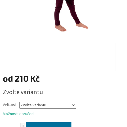
od
210 Kč
Měrná
Zvolte variantu
cena:
Velikost
Možnosti doručení