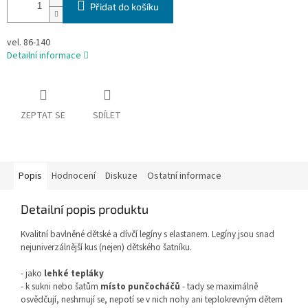
Přidat do košíku
vel. 86-140
Detailní informace
ZEPTAT SE
SDÍLET
Popis
Hodnocení
Diskuze
Ostatní informace
Detailní popis produktu
Kvalitní bavlněné dětské a dívčí legíny s elastanem. Legíny jsou snad
nejuniverzálnější kus (nejen) dětského šatníku.
- jako
lehké tepláky
- k sukni nebo šatům
místo punčocháčů
- tady se maximálně
osvědčují, neshrnují se, nepotí se v nich nohy ani teplokrevným dětem