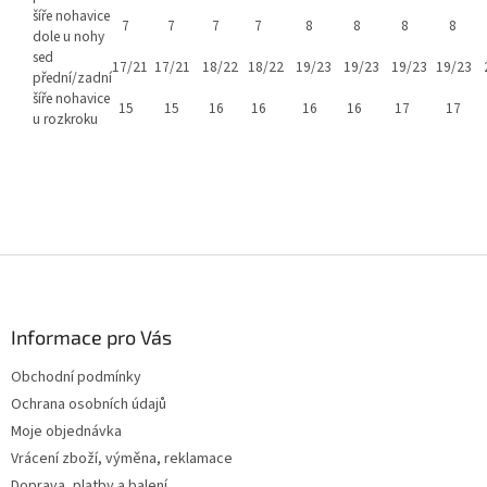
šíře nohavice
7
7
7
7
8
8
8
8
dole u nohy
sed
17/21
17/21
18/22
18/22
19/23
19/23
19/23
19/23
přední/zadní
šíře nohavice
15
15
16
16
16
16
17
17
u rozkroku
Z
á
p
a
Informace pro Vás
t
Obchodní podmínky
í
Ochrana osobních údajů
Moje objednávka
Vrácení zboží, výměna, reklamace
Doprava, platby a balení