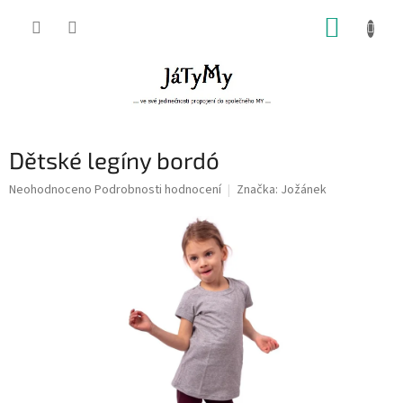
Přejít
NÁKUP
na
obsah
KOŠÍK
Dětské legíny bordó
Průměrné
Neohodnoceno
Podrobnosti hodnocení
Značka:
Jožánek
hodnocení
produktu
je
0,0
z
5
hvězdiček.