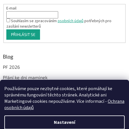
E-mail
Souhlasím se zpracováním
osobních údajů
potřebných pro
zasílání newsletterů
PŘIHLÁSIT SE
Blog
PF 2026
Přání ke dni maminek
Používáme pouze nezbytné cookies, které pomáhají ke
správnému fungování těchto stránek. Analytické ani
Facebook
Marketingové cookies nepoužíváme. Více informací -
Ochrana
osobních údajů
Nastavení
Vytvořil Shoptet