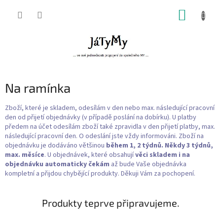
Přejít
NÁKUP
na
obsah
KOŠÍK
Na ramínka
Zboží, které je skladem, odesílám v den nebo max. následující pracovní
den od přijetí objednávky (v případě poslání na dobírku). U platby
předem na účet odesílám zboží také zpravidla v den přijetí platby, max.
následující pracovní den. O odeslání jste vždy informováni. Zboží na
objednávku je dodáváno většinou
během 1, 2 týdnů. Někdy 3 týdnů,
max. měsíce
. U objednávek, které obsahují
věci skladem i na
objednávku
automaticky čekám
až bude Vaše objednávka
kompletní a přijdou chybějící produkty. Děkuji Vám za pochopení.
Produkty teprve připravujeme.