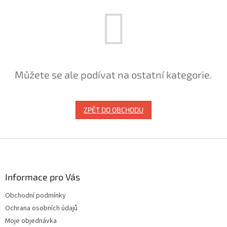
Můžete se ale podívat na ostatní kategorie.
ZPĚT DO OBCHODU
Z
á
p
a
Informace pro Vás
t
Obchodní podmínky
í
Ochrana osobních údajů
Moje objednávka