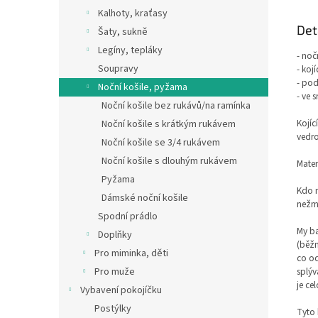
Kalhoty, kraťasy
Det
Šaty, sukně
Legíny, tepláky
- noč
Soupravy
- koj
- pod
Noční košile, pyžama
- ve 
Noční košile bez rukávů/na ramínka
Kojíc
Noční košile s krátkým rukávem
vedro
Noční košile se 3/4 rukávem
Noční košile s dlouhým rukávem
Mater
Pyžama
Kdo m
Dámské noční košile
nežmo
Spodní prádlo
My ba
Doplňky
(běžn
Pro miminka, děti
co od
splýv
Pro muže
je ce
Vybavení pokojíčku
Postýlky
Tyto 