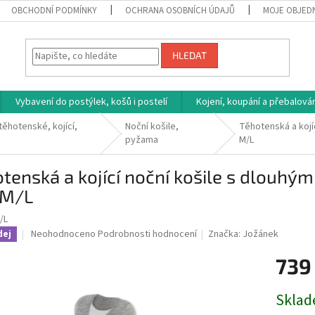
OBCHODNÍ PODMÍNKY
OCHRANA OSOBNÍCH ÚDAJŮ
MOJE OBJED
HLEDAT
Vybavení do postýlek, košů i postelí
Kojení, koupání a přebalován
těhotenské, kojící,
Noční košile,
Těhotenská a kojíc
pyžama
M/L
tenská a kojící noční košile s dlouhým
 M/L
/L
Průměrné
Neohodnoceno
Podrobnosti hodnocení
Značka:
Jožánek
dej
hodnocení
produktu
739
je
0,0
Měrná
Sklad
z
cena:
5