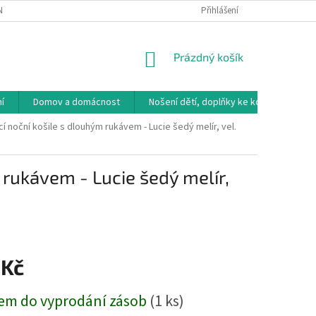
NÁVKA
VRÁCENÍ ZBOŽÍ, VÝMĚNA, REKLAMACE
Přihlášení
DOPRAVA, PLATBY A B
NÁKUPNÍ
Prázdný košík
KOŠÍK
í
Domov a domácnost
Nošení dětí, doplňky ke kočárkům
í noční košile s dlouhým rukávem - Lucie šedý melír, vel.
 rukávem - Lucie šedý melír,
 Kč
em do vyprodání zásob
(1 ks)