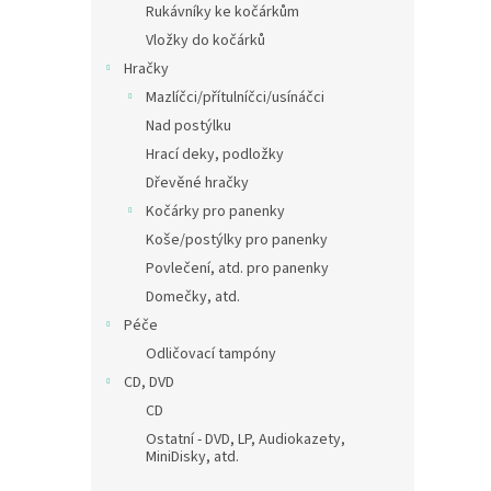
Rukávníky ke kočárkům
Vložky do kočárků
Hračky
Mazlíčci/přítulníčci/usínáčci
Nad postýlku
Hrací deky, podložky
Dřevěné hračky
Kočárky pro panenky
Koše/postýlky pro panenky
Povlečení, atd. pro panenky
Domečky, atd.
Péče
Odličovací tampóny
CD, DVD
CD
Ostatní - DVD, LP, Audiokazety,
MiniDisky, atd.