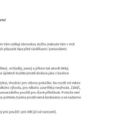
ství
ím Vám udělají obrovskou službu (nebude Vám v nich
h připadat lépe před návštěvami i personálem)
šený. Je hladký, pevný a přitom tak akorát lehký,
to úpletech budete prostě doslova jako v bavlnce.
yšná, vhodná i pro citlivou pokožku. Na rozdíl od viskóz
o někoho výhoda, pro někoho zase třeba nevýhoda. Záleží,
iverzálního použití pro různé příležitosti. Protože není
ašeho pohledu bavlna prostě nemá konkurenci a ne nadarmo
ný pro použití i pro děti již od narození).