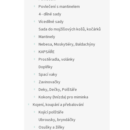
Povlečení s mantinelem
4 - dílné sady
Vícedílné sady
Sada do mojžíšových košů, kočárků
Mantinely
Nebesa, Moskytiéry, Baldachýny
KAPSÁŘE
Prostěradla, volánky
Doplňky
Spací vaky
Zavinovačky
Deky, Dečky, Polštáře
Kokony (hnízda) pro miminka
Kojení, koupání a přebalování
Kojící polštáře
Ubrousky, bryndáčky
Osušky a žíňky