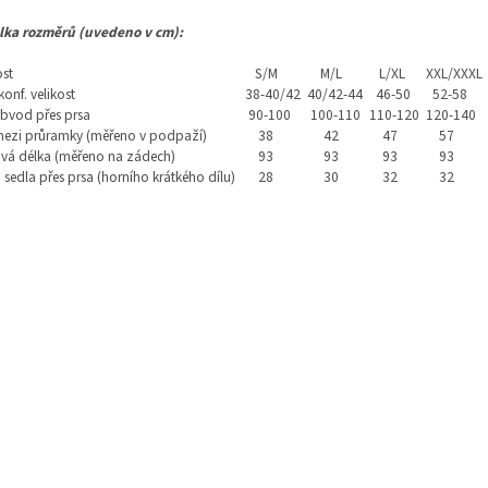
lka rozměrů (uvedeno v cm):
ost
S/M
M/L
L/XL
XXL/XXXL
konf. velikost
38-40/42
40/42-44
46-50
52-58
bvod přes prsa
90-100
100-110
110-120
120-140
mezi průramky (měřeno v podpaží)
38
42
47
57
vá délka (měřeno na zádech)
93
93
93
93
 sedla přes prsa (horního krátkého dílu)
28
30
32
32