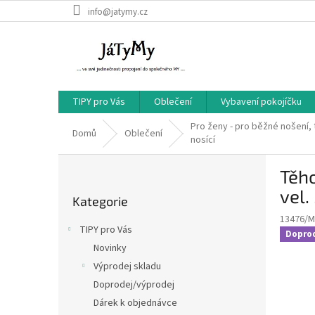
Přejít
info@jatymy.cz
na
obsah
TIPY pro Vás
Oblečení
Vybavení pokojíčku
Pro ženy - pro běžné nošení, 
Domů
Oblečení
nosící
P
Těho
o
Přeskočit
s
vel.
Kategorie
kategorie
t
13476/M
r
TIPY pro Vás
Dopro
a
Novinky
n
Výprodej skladu
n
í
Doprodej/výprodej
p
Dárek k objednávce