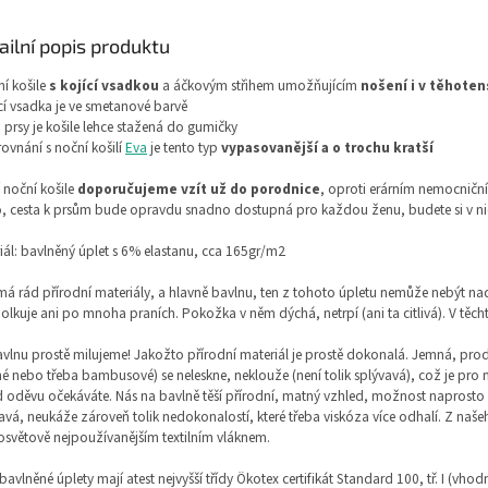
ailní popis produktu
ní košile
s kojící vsadkou
a áčkovým střihem umožňujícím
nošení i v těhoten
ící vsadka je ve smetanové barvě
 prsy je košile lehce stažená do gumičky
srovnání s noční košilí
Eva
je tento typ
vypasovanější a o trochu kratší
í noční košile
doporučujeme vzít už do porodnice
, oproti erárním nemocničn
, cesta k prsům bude opravdu snadno dostupná pro každou ženu, budete si v nic
iál: bavlněný úplet s 6% elastanu, cca 165gr/m2
á rád přírodní materiály, a hlavně bavlnu, ten z tohoto úpletu nemůže nebýt nad
lkuje ani po mnoha praních. Pokožka v něm dýchá, netrpí (ani ta citlivá). V těch
vlnu prostě milujeme! Jakožto přírodní materiál je prostě dokonalá. Jemná, prod
é nebo třeba bambusové) se neleskne, neklouže (není tolik splývavá), což je pr
 oděvu očekáváte. Nás na bavlně těší přírodní, matný vzhled, možnost naprosto un
avá, neukáže zároveň tolik nedokonalostí, které třeba viskóza více odhalí. Z n
losvětově nejpoužívanějším textilním vláknem.
bavlněné úplety mají atest nejvyšší třídy Ökotex certifikát Standard 100, tř. I (vhod