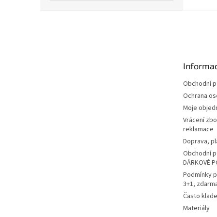
Z
á
p
a
t
Informac
í
Obchodní 
Ochrana os
Moje objed
Vrácení zbo
reklamace
Doprava, pl
Obchodní p
DÁRKOVÉ P
Podmínky p
3+1, zdarm
Často klad
Materiály