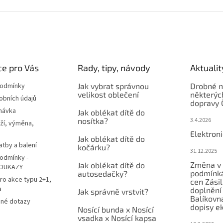
e pro Vás
Rady, tipy, návody
Aktualit
podmínky
Jak vybrat správnou
Drobné n
velikost oblečení
některýc
obních údajů
dopravy 
návka
Jak oblékat dítě do
nosítka?
3.4.2026
ží, výměna,
Elektron
Jak oblékat dítě do
atby a balení
kočárku?
31.12.2025
odmínky -
Změna v 
Jak oblékat dítě do
OUKAZY
podmínká
autosedačky?
ro akce typu 2+1,
cen Zási
a
doplnění
Jak správně vrstvit?
Balíkovn
ené dotazy
dopisy e
Nosící bunda x Nosící
vsadka x Nosící kapsa