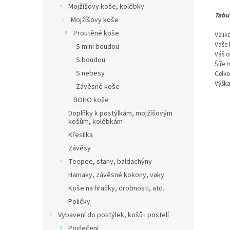
Mojžíšovy koše, kolébky
Tabu
Mojžíšovy koše
Proutěné koše
Velik
Vaše 
S mini boudou
Váš o
S boudou
Šíře 
S nebesy
Celko
Výška
Závěsné koše
BOHO koše
Doplňky k postýlkám, mojžíšovým
košům, kolébkám
Křesílka
Závěsy
Teepee, stany, baldachýny
Hamaky, závěsné kokony, vaky
Koše na hračky, drobnosti, atd.
Poličky
Vybavení do postýlek, košů i postelí
Povlečení