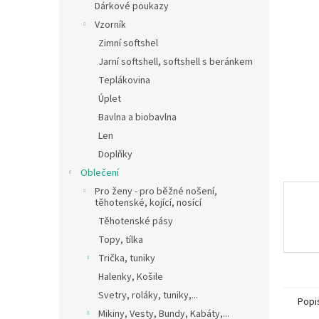
a
Dárkové poukazy
n
Vzorník
e
Zimní softshel
l
Jarní softshell, softshell s beránkem
Teplákovina
Úplet
Bavlna a biobavlna
Len
Doplňky
Oblečení
Pro ženy - pro běžné nošení,
těhotenské, kojící, nosící
Těhotenské pásy
Topy, tílka
Trička, tuniky
Halenky, Košile
Svetry, roláky, tuniky,...
Popi
Mikiny, Vesty, Bundy, Kabáty,...