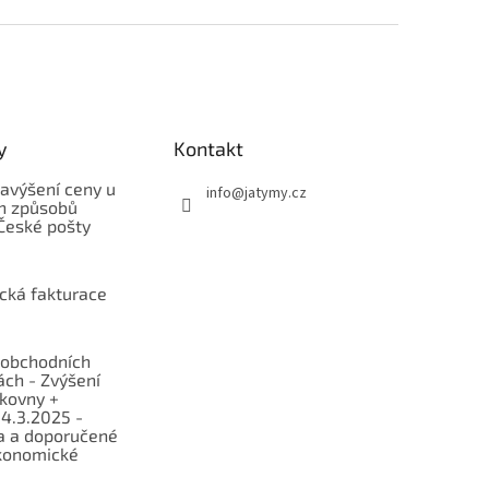
y
Kontakt
avýšení ceny u
info
@
jatymy.cz
h způsobů
České pošty
ická fakturace
obchodních
ch - Zvýšení
lkovny +
 4.3.2025 -
a a doporučené
konomické