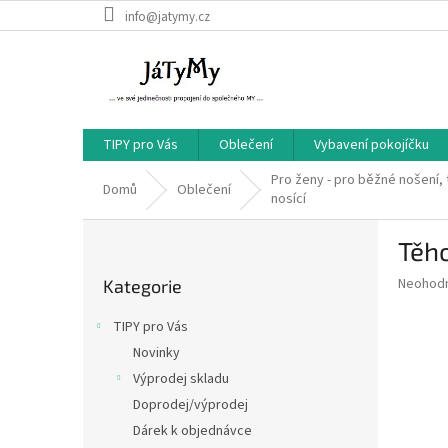
Přejít
info@jatymy.cz
na
obsah
TIPY pro Vás
Oblečení
Vybavení pokojíčku
Pro ženy - pro běžné nošení, 
Domů
Oblečení
nosící
P
Těho
o
Přeskočit
s
Průměr
Neohod
Kategorie
kategorie
t
hodnoce
r
produkt
TIPY pro Vás
a
je
Novinky
0,0
n
z
Výprodej skladu
n
5
í
Doprodej/výprodej
hvězdič
p
Dárek k objednávce