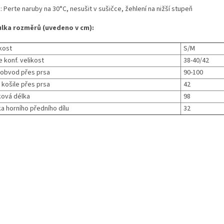
 Perte naruby na 30°C, nesušit v sušičce, žehlení na nižší stupeň
lka rozměrů (uvedeno v cm):
kost
S/M
 konf. velikost
38-40/42
 obvod přes prsa
90-100
 košile přes prsa
42
ková délka
98
a horního předního dílu
32