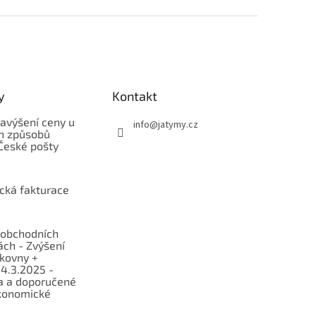
y
Kontakt
avýšení ceny u
info
@
jatymy.cz
h způsobů
České pošty
ická fakturace
obchodních
ch - Zvýšení
lkovny +
 4.3.2025 -
a a doporučené
konomické