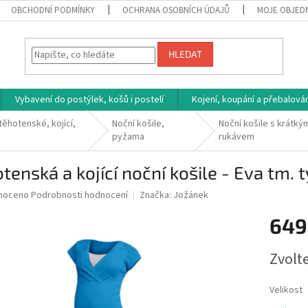
OBCHODNÍ PODMÍNKY
OCHRANA OSOBNÍCH ÚDAJŮ
MOJE OBJED
HLEDAT
Vybavení do postýlek, košů i postelí
Kojení, koupání a přebalován
těhotenské, kojící,
Noční košile,
Noční košile s krátký
pyžama
rukávem
tenská a kojící noční košile - Eva tm. 
né
noceno
Podrobnosti hodnocení
Značka:
Jožánek
ní
649
u
Měrná
Zvolt
cena:
ek.
Velikost