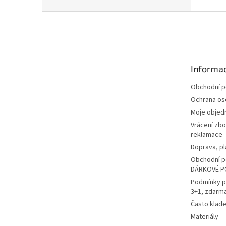
Z
á
p
a
t
Informac
í
Obchodní 
Ochrana os
Moje objed
Vrácení zbo
reklamace
Doprava, pl
Obchodní p
DÁRKOVÉ P
Podmínky p
3+1, zdarm
Často klad
Materiály