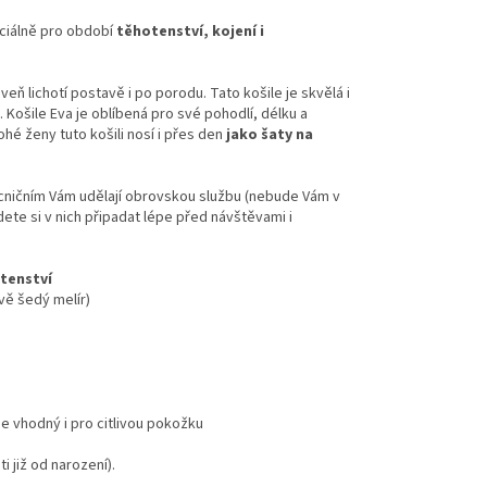
eciálně pro období
těhotenství, kojení i
.
eň lichotí postavě i po porodu. Tato košile je skvělá i
 Košile Eva je oblíbená pro své pohodlí, délku a
ohé ženy tuto košili nosí i přes den
jako šaty na
cničním Vám udělají obrovskou službu (nebude Vám v
te si v nich připadat lépe před návštěvami i
otenství
rvě šedý melír)
Je vhodný i pro citlivou pokožku
ti již od narození).