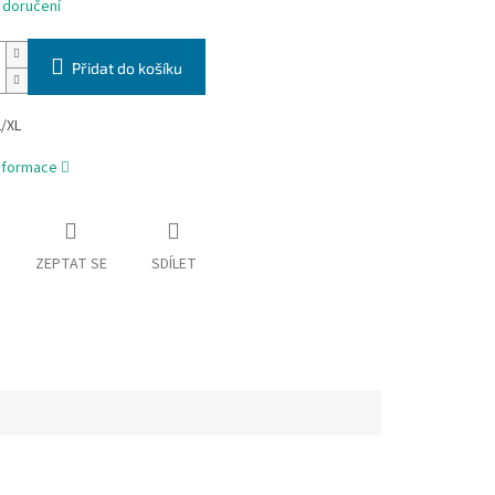
 doručení
Přidat do košíku
L/XL
informace
ZEPTAT SE
SDÍLET