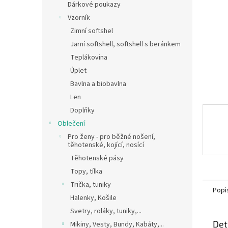
a
Dárkové poukazy
n
Vzorník
e
Zimní softshel
l
Jarní softshell, softshell s beránkem
Teplákovina
Úplet
Bavlna a biobavlna
Len
Doplňky
Oblečení
Pro ženy - pro běžné nošení,
těhotenské, kojící, nosící
Těhotenské pásy
Topy, tílka
Trička, tuniky
Popi
Halenky, Košile
Svetry, roláky, tuniky,...
Det
Mikiny, Vesty, Bundy, Kabáty,...