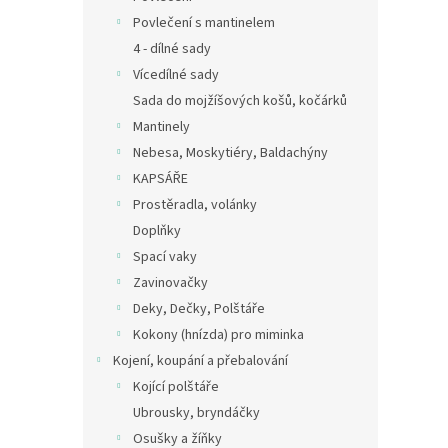
Povlečení s mantinelem
4 - dílné sady
Vícedílné sady
Sada do mojžíšových košů, kočárků
Mantinely
Nebesa, Moskytiéry, Baldachýny
KAPSÁŘE
Prostěradla, volánky
Doplňky
Spací vaky
Zavinovačky
Deky, Dečky, Polštáře
Kokony (hnízda) pro miminka
Kojení, koupání a přebalování
Kojící polštáře
Ubrousky, bryndáčky
Osušky a žíňky