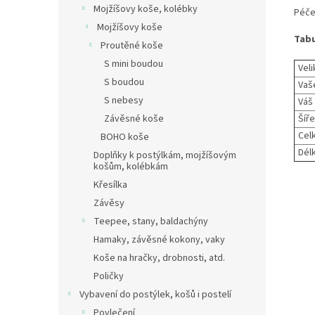
Mojžíšovy koše, kolébky
Péče:
Mojžíšovy koše
Tabu
Proutěné koše
S mini boudou
Veli
S boudou
Vaše
S nebesy
Váš
Šíře
Závěsné koše
Cel
BOHO koše
Délk
Doplňky k postýlkám, mojžíšovým
košům, kolébkám
Křesílka
Závěsy
Teepee, stany, baldachýny
Hamaky, závěsné kokony, vaky
Koše na hračky, drobnosti, atd.
Poličky
Vybavení do postýlek, košů i postelí
Povlečení