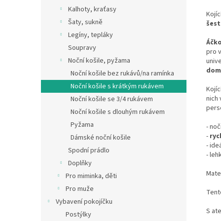
Kalhoty, kraťasy
Kojí
Šaty, sukně
šest
Legíny, tepláky
Áčko
Soupravy
pro v
Noční košile, pyžama
unive
dom
Noční košile bez rukávů/na ramínka
Noční košile s krátkým rukávem
Kojíc
nich
Noční košile se 3/4 rukávem
pers
Noční košile s dlouhým rukávem
Pyžama
- noč
-
ryc
Dámské noční košile
- ide
Spodní prádlo
- leh
Doplňky
Mate
Pro miminka, děti
Pro muže
Tento
Vybavení pokojíčku
S ate
Postýlky