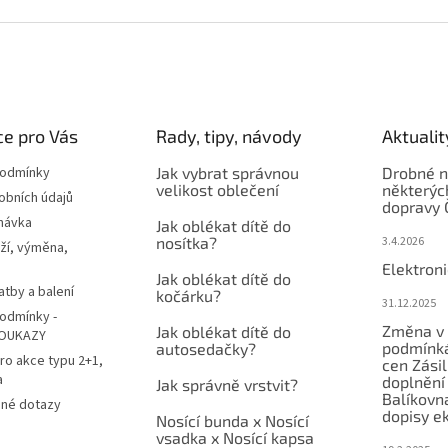
e pro Vás
Rady, tipy, návody
Aktualit
podmínky
Jak vybrat správnou
Drobné n
velikost oblečení
některýc
obních údajů
dopravy 
návka
Jak oblékat dítě do
nosítka?
3.4.2026
ží, výměna,
Elektron
Jak oblékat dítě do
atby a balení
kočárku?
31.12.2025
odmínky -
Změna v 
Jak oblékat dítě do
OUKAZY
podmínká
autosedačky?
ro akce typu 2+1,
cen Zási
a
doplnění
Jak správně vrstvit?
Balíkovn
ené dotazy
dopisy e
Nosící bunda x Nosící
vsadka x Nosící kapsa