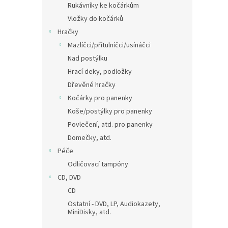
Rukávníky ke kočárkům
Vložky do kočárků
Hračky
Mazlíčci/přítulníčci/usínáčci
Nad postýlku
Hrací deky, podložky
Dřevěné hračky
Kočárky pro panenky
Koše/postýlky pro panenky
Povlečení, atd. pro panenky
Domečky, atd.
Péče
Odličovací tampóny
CD, DVD
CD
Ostatní - DVD, LP, Audiokazety,
MiniDisky, atd.