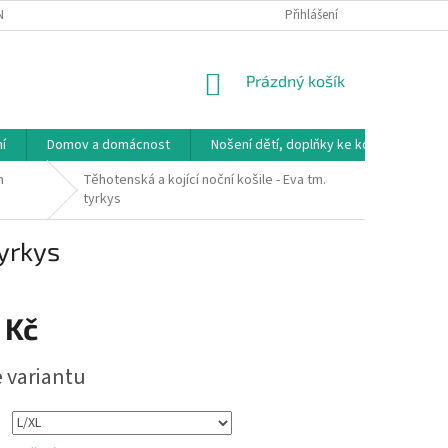
NÁVKA
VRÁCENÍ ZBOŽÍ, VÝMĚNA, REKLAMACE
Přihlášení
DOPRAVA, PLATBY A B
NÁKUPNÍ
Prázdný košík
KOŠÍK
í
Domov a domácnost
Nošení dětí, doplňky ke kočárkům
m
Těhotenská a kojící noční košile - Eva tm.
tyrkys
tyrkys
 Kč
e variantu