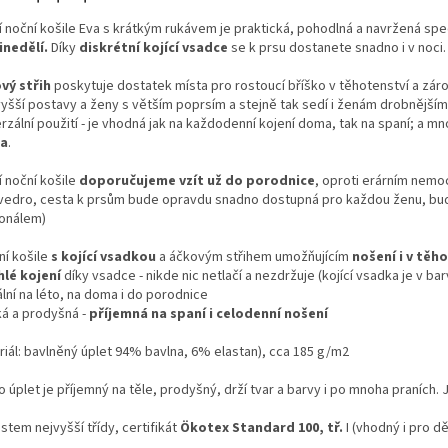
cí noční košile Eva s krátkým rukávem je praktická, pohodlná a navržená sp
inedělí.
Díky
diskrétní kojící vsadce
se k prsu dostanete snadno i v noci
vý střih
poskytuje dostatek místa pro rostoucí bříško v těhotenství a zárov
yšší postavy a ženy s větším poprsím a stejně tak sedí i ženám drobnějším.
rzální použití - je vhodná jak na každodenní kojení doma, tak na spaní; a mn
a
.
í noční košile
doporučujeme vzít už do porodnice
, oproti erárním nemo
 vedro, cesta k prsům bude opravdu snadno dostupná pro každou ženu, bude
onálem)
ní košile
s kojící vsadkou
a áčkovým střihem umožňujícím
nošení i v těh
hlé kojení
díky vsadce - nikde nic netlačí a nezdržuje (kojící vsadka je v ba
ální na léto, na doma i do porodnice
ká a prodyšná -
příjemná na spaní i celodenní nošení
riál: bavlněný úplet 94% bavlna, 6% elastan), cca 185 g/m2
 úplet je příjemný na těle, prodyšný, drží tvar a barvy i po mnoha praních. 
stem nejvyšší třídy, certifikát
Ökotex Standard 100, tř.
I (vhodný i pro dě